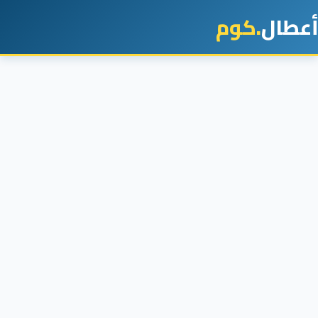
أعطال
.كوم