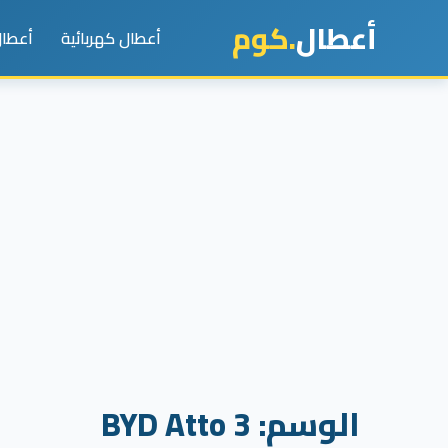
أعطال
.كوم
أعطال كهربائية
أعطال
الوسم:
BYD Atto 3