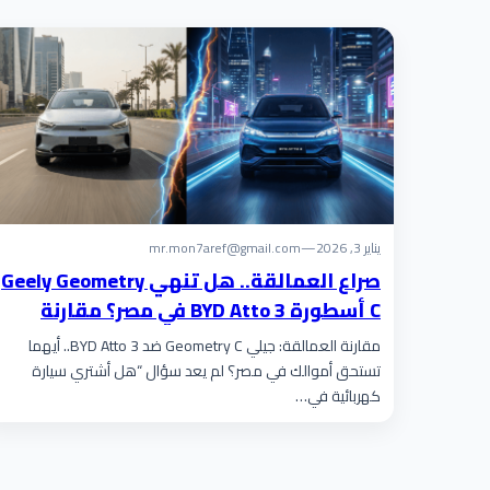
يناير 3, 2026
—
mr.mon7aref@gmail.com
صراع العمالقة.. هل تنهي Geely Geometry
C أسطورة BYD Atto 3 في مصر؟ مقارنة
بالأرقام تكشف المستور!
مقارنة العمالقة: جيلي Geometry C ضد BYD Atto 3.. أيهما
تستحق أموالك في مصر؟ لم يعد سؤال “هل أشتري سيارة
كهربائية في…