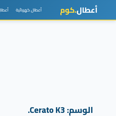
أعطال
.كوم
أعطال كهربائية
أعطال
الوسم:
Cerato K3.