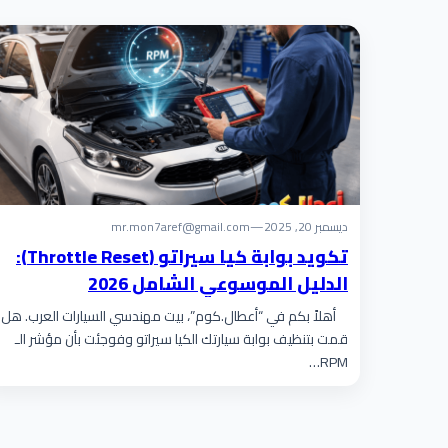
ديسمبر 20, 2025
—
mr.mon7aref@gmail.com
تكويد بوابة كيا سيراتو (Throttle Reset):
الدليل الموسوعي الشامل 2026
أهلاً بكم في “أعطال.كوم”، بيت مهندسي السيارات العرب. هل
قمت بتنظيف بوابة سيارتك الكيا سيراتو وفوجئت بأن مؤشر الـ
RPM…