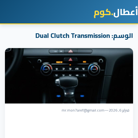
أعطال
.كوم
الوسم:
Dual Clutch Transmission
فبراير 6, 2026
—
mr.mon7aref@gmail.com