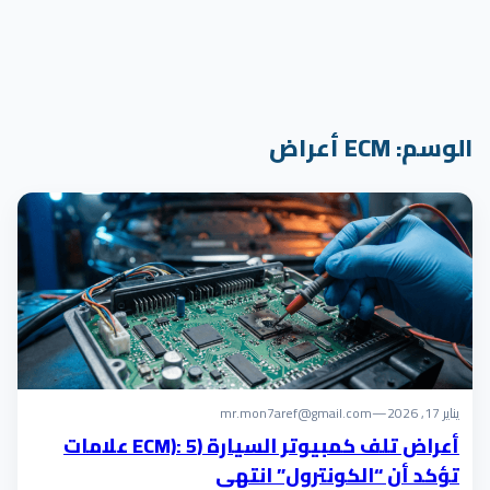
الوسم:
ECM أعراض
يناير 17, 2026
—
mr.mon7aref@gmail.com
أعراض تلف كمبيوتر السيارة (ECM): 5 علامات
تؤكد أن “الكونترول” انتهى