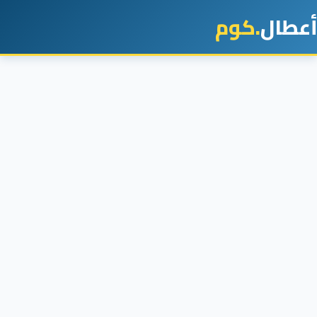
أعطال
.كوم