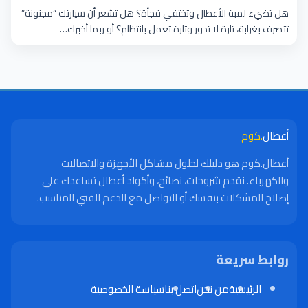
هل تضيء لمبة الأعطال وتختفي فجأة؟ هل تشعر أن سيارتك “مجنونة”
تتصرف بغرابة، تارة لا تدور وتارة تعمل بانتظام؟ أو ربما أخبرك…
أعطال
.كوم
أعطال.كوم هو دليلك لحلول مشاكل الأجهزة والاتصالات
والكهرباء. نقدم شروحات، نصائح، وأكواد أعطال تساعدك على
إصلاح المشكلات بنفسك أو التواصل مع الدعم الفني المناسب.
روابط سريعة
الرئيسية
من نحن
اتصل بنا
سياسة الخصوصية