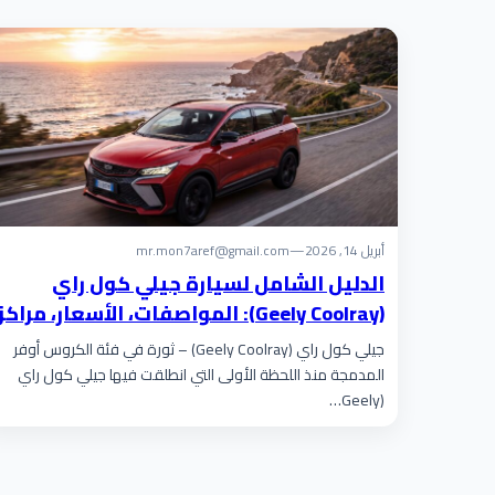
أبريل 14, 2026
—
mr.mon7aref@gmail.com
الدليل الشامل لسيارة جيلي كول راي
(Geely Coolray): المواصفات، الأسعار، مراكز
الخدمة، وقطع الغيار
جيلي كول راي (Geely Coolray) – ثورة في فئة الكروس أوفر
المدمجة منذ اللحظة الأولى التي انطلقت فيها جيلي كول راي
(Geely…