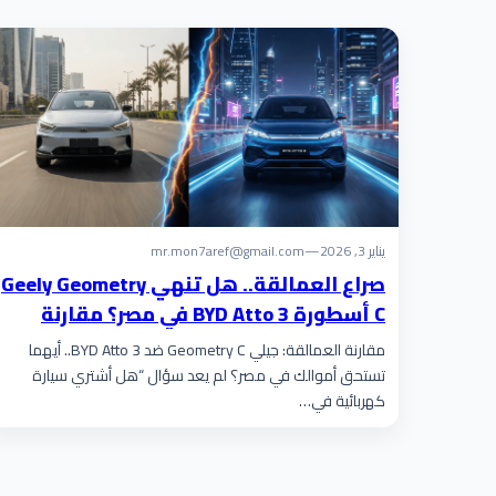
يناير 3, 2026
—
mr.mon7aref@gmail.com
صراع العمالقة.. هل تنهي Geely Geometry
C أسطورة BYD Atto 3 في مصر؟ مقارنة
بالأرقام تكشف المستور!
مقارنة العمالقة: جيلي Geometry C ضد BYD Atto 3.. أيهما
تستحق أموالك في مصر؟ لم يعد سؤال “هل أشتري سيارة
كهربائية في…