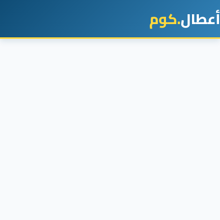
أعطال
.كوم