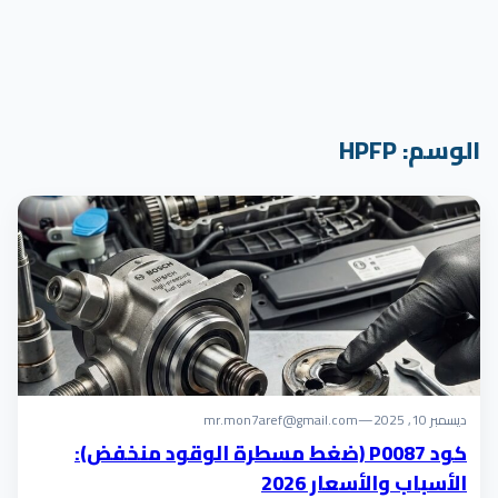
الوسم:
HPFP
ديسمبر 10, 2025
—
mr.mon7aref@gmail.com
كود P0087 (ضغط مسطرة الوقود منخفض):
الأسباب والأسعار 2026