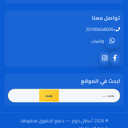
تواصل معنا
+201004546026
واتساب
ابحث في الموقع
البحث
عن:
© 2026 أعطال.كوم — جميع الحقوق محفوظة.