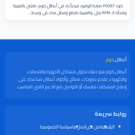
كود P0087 ضغط الوقود مرحباً بك في أعطال.كوم. ماشي بالعربية
وفجأة الـ RPM ينزل، والعربية تقطع وتبطل منك في وسط…
أعطال
.كوم
أعطال.كوم هو دليلك لحلول مشاكل الأجهزة والاتصالات
والكهرباء. نقدم شروحات، نصائح، وأكواد أعطال تساعدك على
إصلاح المشكلات بنفسك أو التواصل مع الدعم الفني المناسب.
روابط سريعة
الرئيسية
من نحن
اتصل بنا
سياسة الخصوصية