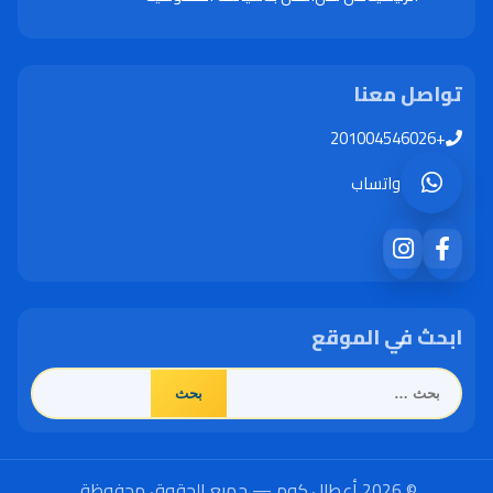
تواصل معنا
+201004546026
واتساب
ابحث في الموقع
البحث
عن:
© 2026 أعطال.كوم — جميع الحقوق محفوظة.