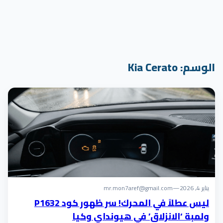
الوسم:
Kia Cerato
يناير 4, 2026
—
mr.mon7aref@gmail.com
ليس عطلاً في المحرك! سر ظهور كود P1632
ولمبة ‘الانزلاق’ في هيونداي وكيا