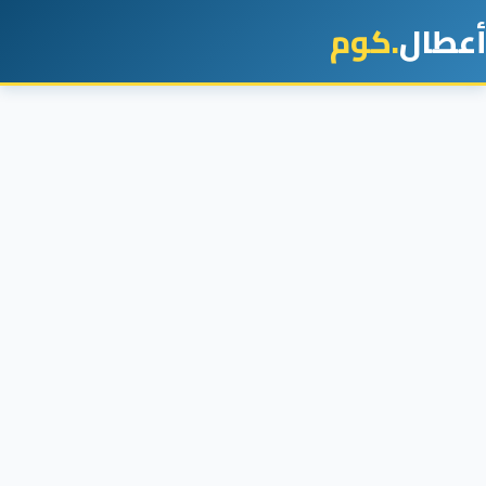
أعطال
.كوم