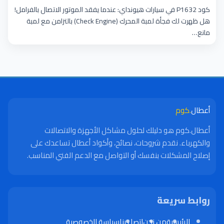
كود P1632 في سيارات هيونداي: عندما يفقد الموتور الاتصال بالفرامل!
هل ظهرت لك فجأة لمبة المحرك (Check Engine) بالتزامن مع لمبة
مانع…
أعطال
.كوم
أعطال.كوم هو دليلك لحلول مشاكل الأجهزة والاتصالات
والكهرباء. نقدم شروحات، نصائح، وأكواد أعطال تساعدك على
إصلاح المشكلات بنفسك أو التواصل مع الدعم الفني المناسب.
روابط سريعة
الرئيسية
من نحن
اتصل بنا
سياسة الخصوصية