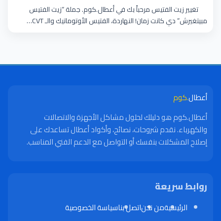
تغيير زيت الفتيس مرحباً بك في أعطال.كوم. جملة “زيت الفتيس
مبيتغيرش” دي كانت زمان! النهاردة، الفتيس الأوتوماتيك والـ CVT…
أعطال
.كوم
أعطال.كوم هو دليلك لحلول مشاكل الأجهزة والاتصالات
والكهرباء. نقدم شروحات، نصائح، وأكواد أعطال تساعدك على
إصلاح المشكلات بنفسك أو التواصل مع الدعم الفني المناسب.
روابط سريعة
الرئيسية
من نحن
اتصل بنا
سياسة الخصوصية