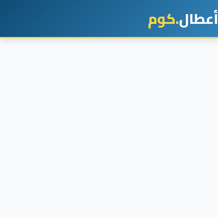
أعطال
.كوم