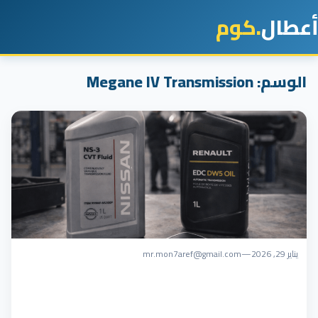
أعطال
.كوم
الوسم:
Megane IV Transmission
يناير 29, 2026
—
mr.mon7aref@gmail.com