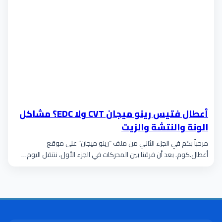
أعطال فتيس رينو ميجان CVT ولا EDC؟ مشاكل
الونة والنتشة والزيت
مرحباً بكم في الجزء الثاني من ملف “رينو ميجان” على موقع
أعطال.كوم. بعد أن فرقنا بين المحركات في الجزء الأول، ننتقل اليوم…