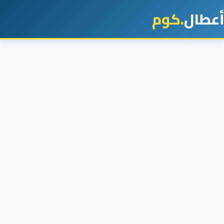
أعطال
.كوم