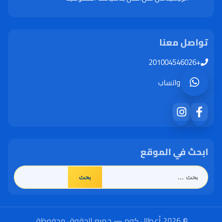
تواصل معنا
+201004546026
واتساب
ابحث في الموقع
البحث
عن:
© 2026 أعطال.كوم — جميع الحقوق محفوظة.