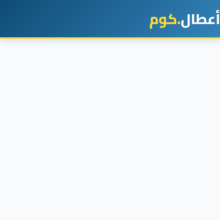
أعطال
.كوم