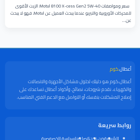
أعطال
سعر ومواصفات Motul 8100 X-cess Gen2 5W-40: الزيت الأقوى
للمحركات الأوروبية والتيربو عندما يبحث العميل عن Motul، فهو لا يبحث
عن…
أعطال
.كوم
أعطال.كوم هو دليلك لحلول مشاكل الأجهزة والاتصالات
والكهرباء. نقدم شروحات، نصائح، وأكواد أعطال تساعدك على
إصلاح المشكلات بنفسك أو التواصل مع الدعم الفني المناسب.
روابط سريعة
الرئيسية
من نحن
اتصل بنا
سياسة الخصوصية