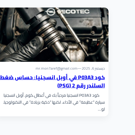
ديسمبر 6, 2025
—
mr.mon7aref@gmail.com
كود P03A3 في أوبل انسجنيا: حساس ضغط
السلندر رقم 2 (PSG)
كود P03A3 انسجنيا مرحباً بك في أعطال.كوم. أوبل انسجنيا
سيارة “عظيمة” في الأداء، لكنها “ذكية بزيادة” في التكنولوجيا.
لو…