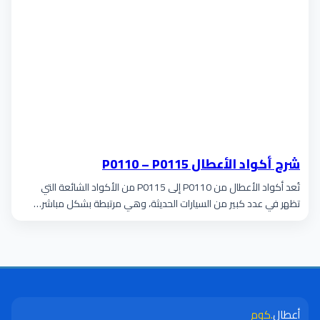
شرح أكواد الأعطال P0110 – P0115
تُعد أكواد الأعطال من P0110 إلى P0115 من الأكواد الشائعة التي
تظهر في عدد كبير من السيارات الحديثة، وهي مرتبطة بشكل مباشر…
أعطال
.كوم