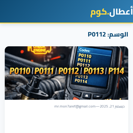
أعطال
.كوم
الوسم:
P0112
ديسمبر 21, 2025
—
mr.mon7aref@gmail.com