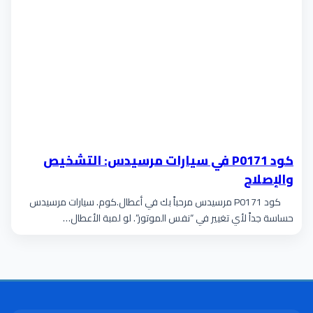
كود P0171 في سيارات مرسيدس: التشخيص
والإصلاح
كود P0171 مرسيدس مرحباً بك في أعطال.كوم. سيارات مرسيدس
حساسة جداً لأي تغيير في “نفس الموتور”. لو لمبة الأعطال…