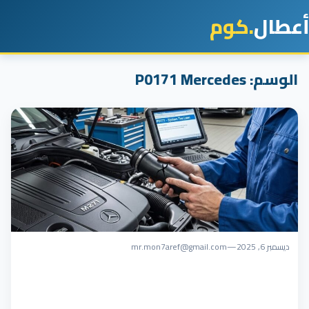
أعطال
.كوم
الوسم:
P0171 Mercedes
ديسمبر 6, 2025
—
mr.mon7aref@gmail.com