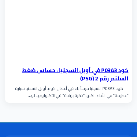
كود P03A3 في أوبل انسجنيا: حساس ضغط
السلندر رقم 2 (PSG)
كود P03A3 انسجنيا مرحباً بك في أعطال.كوم. أوبل انسجنيا سيارة
“عظيمة” في الأداء، لكنها “ذكية بزيادة” في التكنولوجيا. لو…