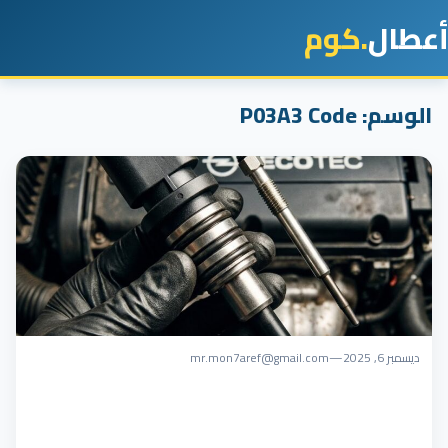
أعطال
.كوم
الوسم:
P03A3 Code
ديسمبر 6, 2025
—
mr.mon7aref@gmail.com