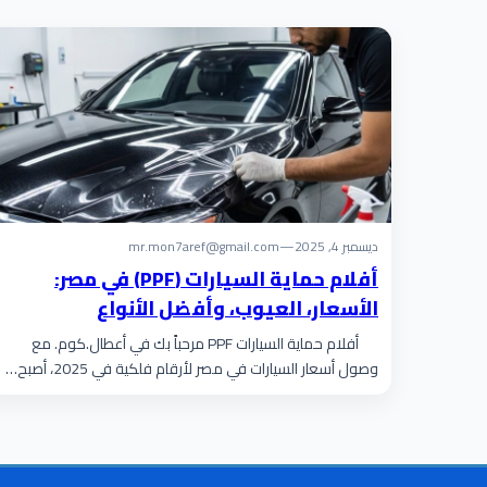
ديسمبر 4, 2025
—
mr.mon7aref@gmail.com
أفلام حماية السيارات (PPF) في مصر:
الأسعار، العيوب، وأفضل الأنواع
أفلام حماية السيارات PPF مرحباً بك في أعطال.كوم. مع
وصول أسعار السيارات في مصر لأرقام فلكية في 2025، أصبح…