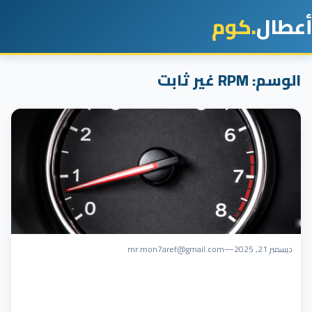
أعطال
.كوم
الوسم:
RPM غير ثابت
ديسمبر 21, 2025
—
mr.mon7aref@gmail.com