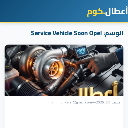
أعطال
.كوم
الوسم:
Service Vehicle Soon Opel
ديسمبر 23, 2025
—
mr.mon7aref@gmail.com