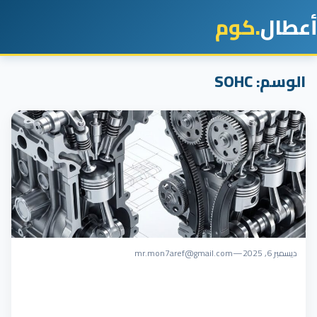
أعطال
.كوم
الوسم:
SOHC
ديسمبر 6, 2025
—
mr.mon7aref@gmail.com