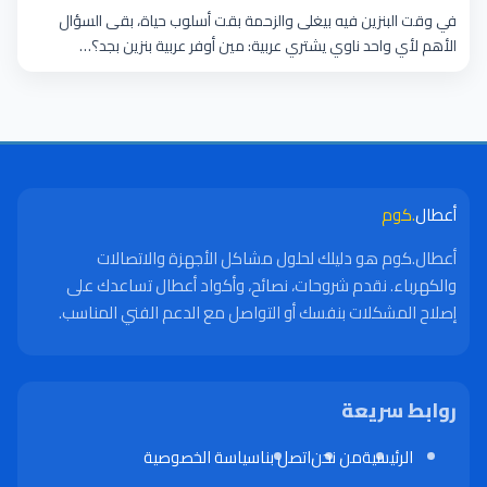
في وقت البنزين فيه بيغلى والزحمة بقت أسلوب حياة، بقى السؤال
الأهم لأي واحد ناوي يشتري عربية: مين أوفر عربية بنزين بجد؟…
أعطال
.كوم
أعطال.كوم هو دليلك لحلول مشاكل الأجهزة والاتصالات
والكهرباء. نقدم شروحات، نصائح، وأكواد أعطال تساعدك على
إصلاح المشكلات بنفسك أو التواصل مع الدعم الفني المناسب.
روابط سريعة
الرئيسية
من نحن
اتصل بنا
سياسة الخصوصية