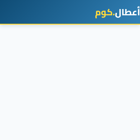
أعطال
.كوم