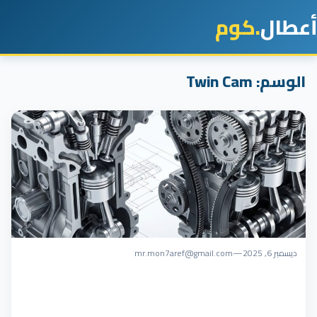
أعطال
.كوم
الوسم:
Twin Cam
ديسمبر 6, 2025
—
mr.mon7aref@gmail.com