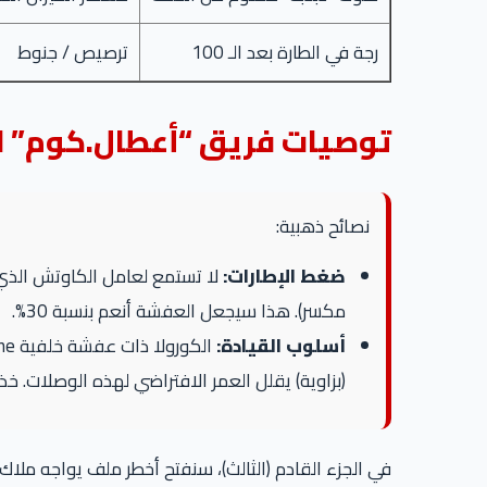
رجة في الطارة بعد الـ 100
ترصيص / جنوط
توصيات فريق “أعطال.كوم” لل
نصائح ذهبية:
ضغط الإطارات:
لا تستمع لعامل الكاوتش الذي يضبط الضغط على 35! الكورولا سيا
مكسر). هذا سيجعل العفشة أنعم بنسبة 30%.
أسلوب القيادة:
(بزاوية) يقلل العمر الافتراضي لهذه الوصلات.
في الجزء القادم (الثالث)، سنفتح أخطر ملف يواجه ملاك