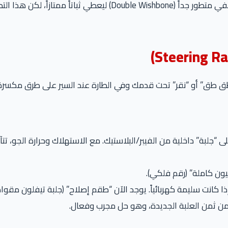
مصر: “العفشة”. الكورولا الجديدة جاءت بنظام تعليق خلفي متطور جداً (
سيون كاملة” (رقم فلكي).
إذا كانت سليمة كهربائياً. يوجد الآن “طقم إصلاح” (جلبة تيفلون مقو