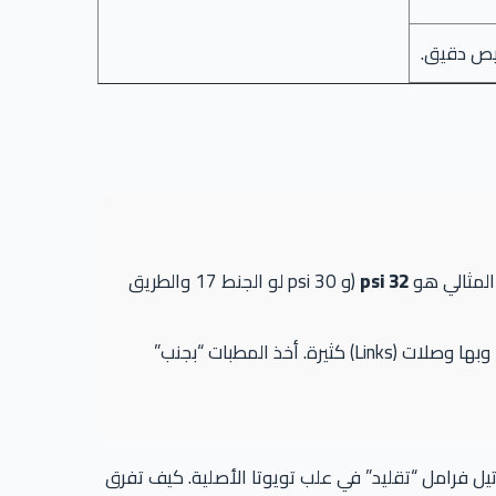
32 psi
(و 30 psi لو الجنط 17 والطريق
الكورولا ذات عفشة خلفية Double Wishbone، وهذا يعني ثباتاً رائعاً في الملفات، لكنها “معقدة” وبها وصلات (Links) كثيرة. أخذ المطبات “بجنب”
تيل فرامل “تقليد” في علب تويوتا الأصلية. كيف تفرق