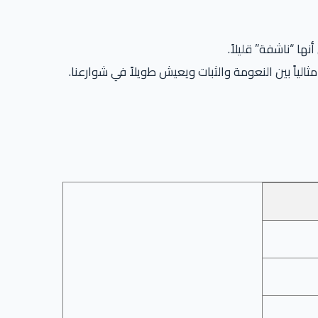
ها “ناشفة” قليلاً.
مثالياً بين النعومة والثبات ويعيش طويلاً في شوارعنا.