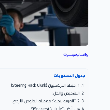
واتساب
فيسبوك
جدول المحتويات
1. خبطة الدركسيون (Steering Rack Clunk)
التشخيص والحل:
2. “العربية بتحك”: معضلة الخلوص الأرضي
هل أركب “علّايات” (Spacers)؟