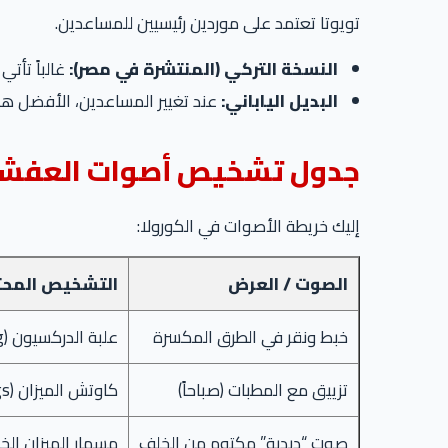
تويوتا تعتمد على موردين رئيسيين للمساعدين.
النسخة التركي (المنتشرة في مصر):
غالباً تأت
البديل الياباني:
عند تغيير المساعدين، الأفضل ه
جدول تشخيص أصوات العفش
إليك خريطة الأصوات في الكورولا:
الصوت / العرض
التشخيص المح
خبط ونقر في الطرق المكسرة
علبة الدركسيون (Bushing)
تزييق مع المطبات (صباحاً)
كاوتش الميزان (Bushings)
صوت “دبدبة” مكتوم من الخلف
مسمار الميزان ال