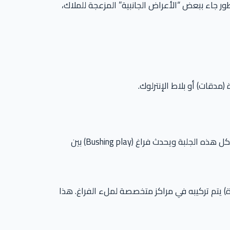
Double Wishbone) ليعطي ثباتاً ممتازاً، لكن هذا التطور جاء ببعض “الأعراض الجانبية” المزعجة للملاك،
علبة الدركسيون الكهربائية (EPS) تحتوي على “جلبة” داخلية من الفيبر/البلاستيك. مع الاستهلاك وحرارة الجو، تتآكل هذه الجلبة ويحدث فراغ (Bushing play) بين
اة) يتم تركيبه في مراكز متخصصة لملء الفراغ. هذا