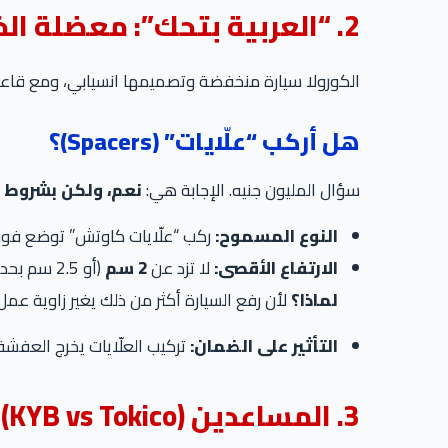
2. “العربية بتحك”: معضلة الخلوص الأرضي
الكورولا سيارة منخفضة وتصميمها انسيابي، ومع قاعدة ال
هل أركب “علّايات” (Spacers)؟
سؤال المليون جنيه. الإجابة هي:
نعم، ولكن بشروط 
النوع المسموح:
ركب “علّايات كاوتش” توضع فوق السوستة (Coil Spring). ابتعد تماماً عن العلّايات المعدن أو الألومني
الارتفاع الأقصى:
لا تزد عن
2 سم
(أو 2.5 سم بحد أقصى).
لماذا؟
لأن رفع السيارة أكثر من ذلك يغير زاوية عمل “الكوبالن” (CV Joints) والمقصات، مما يؤدي لتلف الكوبالن بسرعة وتدمير ث
التأثير على الضمان:
تركيب العلّايات يخرج العفشة 
3. المساعدين (KYB vs Tokico)