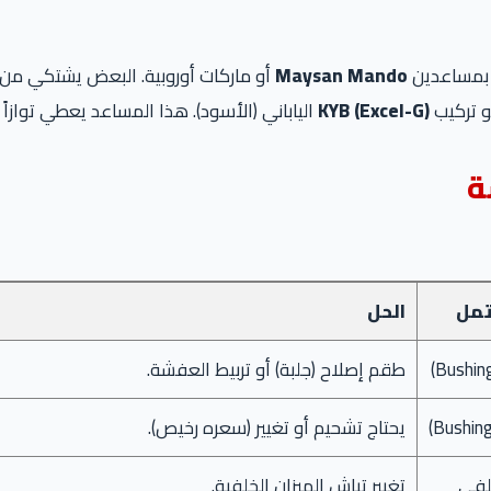
ي بمساعدين
Maysan Mando
أو ماركات أوروبية. البعض يشتكي من أن
و تركيب
KYB (Excel-G)
الياباني (الأسود). هذا المساعد يعطي توازاً 
ة
تمل
الحل
طقم إصلاح (جلبة) أو تربيط العفشة.
يحتاج تشحيم أو تغيير (سعره رخيص).
خلفي
تغيير تياش الميزان الخلفية.