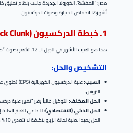
أشهرها انخفاض السيارة وصوت الدركسيون.
1. خبطة الدركسيون (Steering Rack Clunk)
هذا هو العيب الأشهر في الجيل الـ 12. تشعر بصوت “طق طق” أو “نقر” تحت قدمك وفي الطارة عند السير على طرق مكسرة (مدقات) أو بلاط الإنترلوك.
التشخيص والحل:
السبب:
التروس.
الحل المكلف:
التوكيل غالباً يقرر “تغيير علبة درك
الحل الذكي (الاقتصادي):
لا داعي لتغيير العلبة 
الحل يعيد العلبة لحالة الزيرو بتكلفة لا تتعدى 10% من ثمن العلبة الجديدة، وهو حل مجرب وفعال.