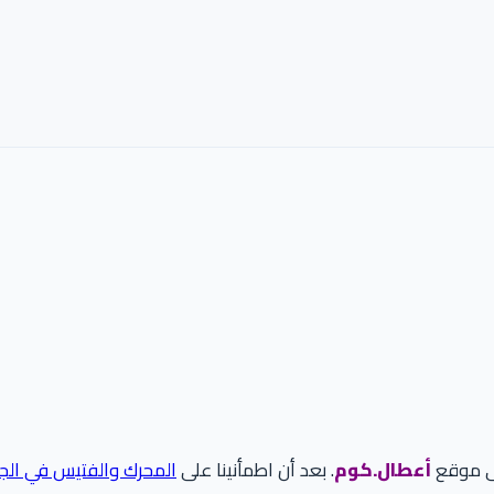
لى موقع
أعطال.كوم
. بعد أن اطمأنينا على
المحرك والفتيس في الجز