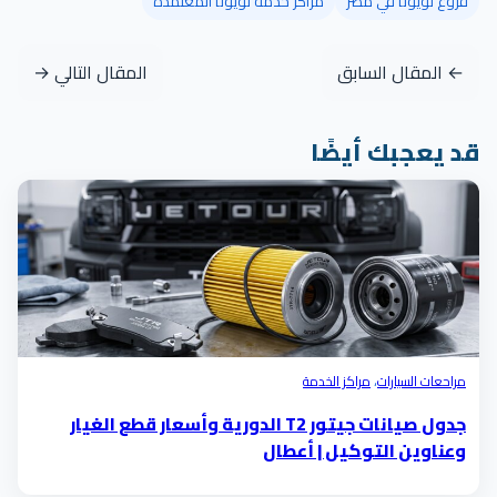
فروع تويوتا في مصر
مراكز خدمة تويوتا المعتمدة
← المقال السابق
المقال التالي →
قد يعجبك أيضًا
مراحعات السيارات
،
مراكز الخدمة
جدول صيانات جيتور T2 الدورية وأسعار قطع الغيار
وعناوين التوكيل | أعطال