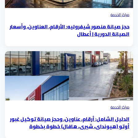
مراكز الخدمة
حجز صيانة منصور شيفروليه: الأرقام، العناوين، وأسعار
الصيانة الدورية | أعطال
مراكز الخدمة
الدليل الشامل: أرقام، عناوين، وحجز صيانة توكيل غبور
أوتو (هيونداي، شيري، هافال) خطوة بخطوة