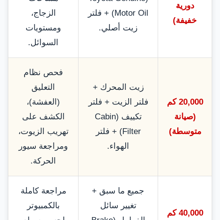
دورية
Motor Oil) + فلتر
الزجاج،
خفيفة)
زيت أصلي.
ومستويات
السوائل.
فحص نظام
زيت المحرك +
التعليق
20,000 كم
فلتر الزيت + فلتر
(العفشة)،
(صيانة
تكييف (Cabin
الكشف على
متوسطة)
Filter) + فلتر
تهريب الزيوت،
الهواء.
ومراجعة سيور
الحركة.
جميع ما سبق +
مراجعة كاملة
تغيير سائل
بالكمبيوتر
40,000 كم