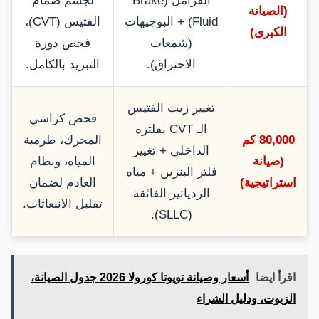
الفرامل (Brake
لجسم صمام
(الصيانة
Fluid) + البوجيهات
الفتيس (CVT)،
الكبرى)
(شمعات
فحص دورة
الاحتراق).
التبريد بالكامل.
تغيير زيت الفتيس
فحص كراسي
الـ CVT بفلتره
80,000 كم
المحرك، طرمبة
الداخلي + تغيير
(صيانة
المياه، ونظام
فلتر البنزين + مياه
استراتيجية)
العادم لضمان
الردياتير الفائقة
تقليل الانبعاثات.
(SLLC).
اقرأ ايضا
أسعار وصيانة تويوتا كورولا 2026 جدول الصيانة،
الزيوت، ودليل الشراء