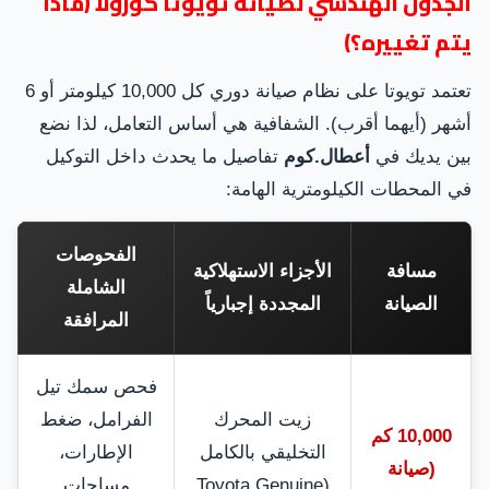
الجدول الهندسي لصيانة تويوتا كورولا (ماذا
يتم تغييره؟)
تعتمد تويوتا على نظام صيانة دوري كل 10,000 كيلومتر أو 6
أشهر (أيهما أقرب). الشفافية هي أساس التعامل، لذا نضع
بين يديك في
أعطال.كوم
تفاصيل ما يحدث داخل التوكيل
في المحطات الكيلومترية الهامة:
الفحوصات
مسافة
الأجزاء الاستهلاكية
الشاملة
الصيانة
المجددة إجبارياً
المرافقة
فحص سمك تيل
زيت المحرك
الفرامل، ضغط
10,000 كم
التخليقي بالكامل
الإطارات،
(صيانة
(Toyota Genuine
مساحات