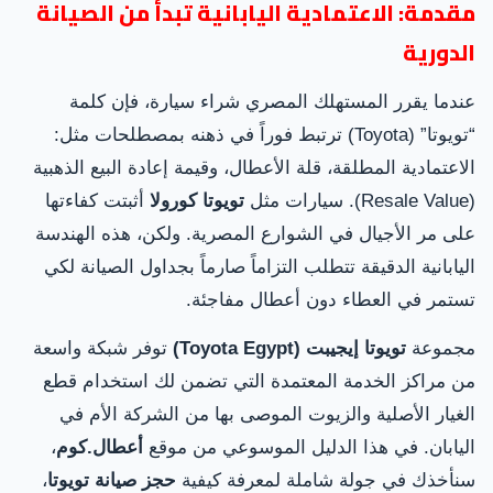
مقدمة: الاعتمادية اليابانية تبدأ من الصيانة
الدورية
عندما يقرر المستهلك المصري شراء سيارة، فإن كلمة
“تويوتا” (Toyota) ترتبط فوراً في ذهنه بمصطلحات مثل:
الاعتمادية المطلقة، قلة الأعطال، وقيمة إعادة البيع الذهبية
(Resale Value). سيارات مثل
تويوتا كورولا
أثبتت كفاءتها
على مر الأجيال في الشوارع المصرية. ولكن، هذه الهندسة
اليابانية الدقيقة تتطلب التزاماً صارماً بجداول الصيانة لكي
تستمر في العطاء دون أعطال مفاجئة.
مجموعة
تويوتا إيجيبت (Toyota Egypt)
توفر شبكة واسعة
من مراكز الخدمة المعتمدة التي تضمن لك استخدام قطع
الغيار الأصلية والزيوت الموصى بها من الشركة الأم في
اليابان. في هذا الدليل الموسوعي من موقع
أعطال.كوم
،
سنأخذك في جولة شاملة لمعرفة كيفية
حجز صيانة تويوتا
،