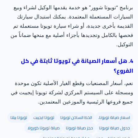
برنامج “تويوتا شوور” هو خدمة يقدمها الوكيل لشراء وبيع
السيارات المستعملة المعتمدة. يمكنك استبدال سيارتك
القديمة بأخرى جديدة، أو شراء سيارة تويوتا مستعملة تم
فحصها بالكامل وتجديدها بأجزاء أصلية مع منحها ضماناً من
التوكيل.
4. هل أسعار الصيانة في تويوتا ثابتة في كل
الفروع؟
نعم، أسعار المصنعيات وقطع الغيار الأصلية تكون موحدة
ومسجلة على السيستم المركزي لشركة تويوتا إيجيبت في
جميع فروعها الرئيسية والموزعين المعتمدين.
اسعار صيانة تويوتا.
الخط الساخن تويوتا
تويوتا ايجيبت
تويوتا بيلتا
جدول صيانة تويوتا
حجز صيانة تويوتا
صيانة تويوتا كورولا