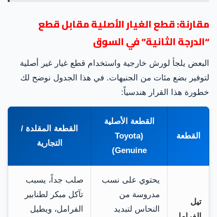
مقارنة: قطع الغيار الأصلية مقابل قطع
“الدرجة الثانية” في السوق
البعض يلجأ لورش خارجية واستخدام قطع غيار غير أصلية
لتوفير بضع مئات من الجنيهات. في هذا الجدول نوضح لك
خطورة هذا القرار هندسياً:
القطعة الأصلية
القطعة المقلدة /
القطعة
(Toyota
التجارية
Genuine)
يحتوي على نسب
صلب جداً، يسبب
مدروسة من
تآكل مبكر لطنابير
تيل
النحاس لتبديد
الفرامل، ويطيل
الفرامل