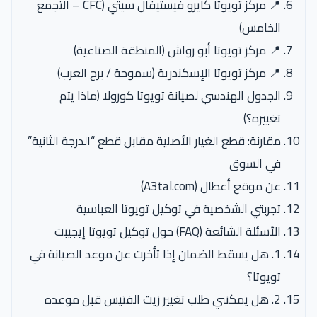
📍 مركز تويوتا كايرو فيستيفال سيتي (CFC – التجمع
الخامس)
📍 مركز تويوتا أبو رواش (المنطقة الصناعية)
📍 مركز تويوتا الإسكندرية (سموحة / برج العرب)
الجدول الهندسي لصيانة تويوتا كورولا (ماذا يتم
تغييره؟)
مقارنة: قطع الغيار الأصلية مقابل قطع “الدرجة الثانية”
في السوق
عن موقع أعطال (A3tal.com)
تجربتي الشخصية في توكيل تويوتا العباسية
الأسئلة الشائعة (FAQ) حول توكيل تويوتا إيجيبت
1. هل يسقط الضمان إذا تأخرت عن موعد الصيانة في
تويوتا؟
2. هل يمكنني طلب تغيير زيت الفتيس قبل موعده