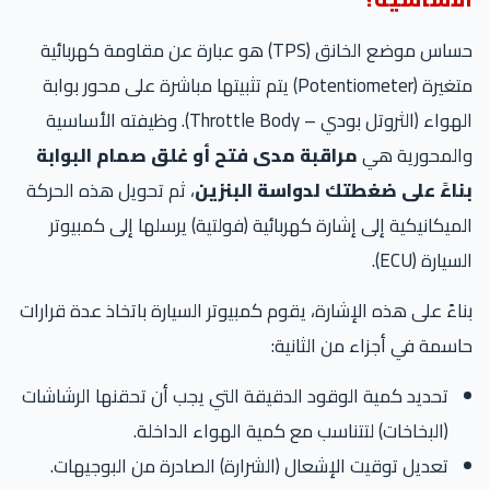
حساس موضع الخانق (TPS) هو عبارة عن مقاومة كهربائية
متغيرة (Potentiometer) يتم تثبيتها مباشرة على محور بوابة
الهواء (الثروتل بودي – Throttle Body). وظيفته الأساسية
والمحورية هي
مراقبة مدى فتح أو غلق صمام البوابة
بناءً على ضغطتك لدواسة البنزين
، ثم تحويل هذه الحركة
الميكانيكية إلى إشارة كهربائية (فولتية) يرسلها إلى كمبيوتر
السيارة (ECU).
بناءً على هذه الإشارة، يقوم كمبيوتر السيارة باتخاذ عدة قرارات
حاسمة في أجزاء من الثانية:
تحديد كمية الوقود الدقيقة التي يجب أن تحقنها الرشاشات
(البخاخات) لتتناسب مع كمية الهواء الداخلة.
تعديل توقيت الإشعال (الشرارة) الصادرة من البوجيهات.