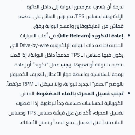
لدرجة أن يتسرب عبر محور البوابة إلى داخل الدائرة
الإلكترونية لحساس TPS. قم برش السائل على قطعة
قماش من المايكروفايبر وامسح البوابة برفق.
إعادة التكويد (Idle Relearn):
في أغلب السيارات
الحديثة (خاصة ذات البوابة الإلكترونية Drive-by-wire التي
يكون فيها حساس الـ TPS مدمجاً داخل البوابة)، إذا قمت
بتنظيف البوابة أو تغييرها،
يجب
عمل “تكويد” أو إعادة
برمجة للسلانسيه بواسطة جهاز الأعطال لتعريف الكمبيوتر
بالوضع “الصفر” الجديد للبوابة، وإلا سيظل الـ RPM مرتفعاً.
تجنب غسيل المحرك بالماء المضغوط:
الفيش
الكهربائية للحساسات حساسة جداً للرطوبة. إذا اضطررت
لغسيل المحرك، تأكد من عزل فيشة حساس TPS وحساس
الماب جيداً قبل الغسيل لمنع الصدأ وتمليح الأسلاك.