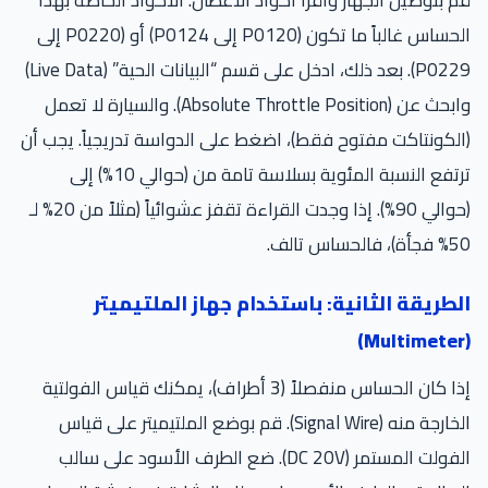
قم بتوصيل الجهاز واقرأ أكواد الأعطال. الأكواد الخاصة بهذا
الحساس غالباً ما تكون (P0120 إلى P0124) أو (P0220 إلى
P0229). بعد ذلك، ادخل على قسم “البيانات الحية” (Live Data)
وابحث عن (Absolute Throttle Position). والسيارة لا تعمل
(الكونتاكت مفتوح فقط)، اضغط على الدواسة تدريجياً. يجب أن
ترتفع النسبة المئوية بسلاسة تامة من (حوالي 10%) إلى
(حوالي 90%). إذا وجدت القراءة تقفز عشوائياً (مثلاً من 20% لـ
50% فجأة)، فالحساس تالف.
الطريقة الثانية: باستخدام جهاز الملتيميتر
(Multimeter)
إذا كان الحساس منفصلاً (3 أطراف)، يمكنك قياس الفولتية
الخارجة منه (Signal Wire). قم بوضع الملتيميتر على قياس
الفولت المستمر (DC 20V). ضع الطرف الأسود على سالب