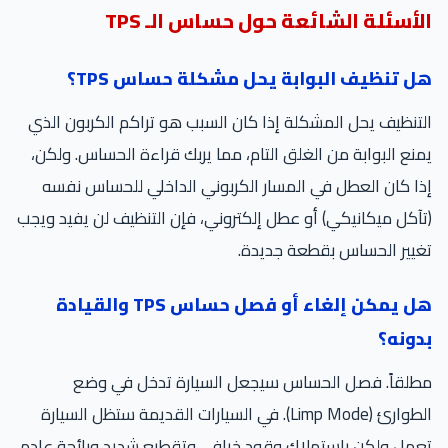
الأسئلة الشائعة حول حساس الـ TPS
هل تنظيف البوابة يحل مشكلة حساس TPS؟
التنظيف يحل المشكلة إذا كان السبب هو تراكم الكربون الذي
يمنع البوابة من الغلق التام، مما يربك قراءة الحساس. ولكن،
إذا كان العطل في المسار الكربوني الداخلي للحساس نفسه
(تآكل ميكانيكي) أو عطل إلكتروني، فإن التنظيف لن يفيد ويجب
تغيير الحساس بقطعة جديدة.
هل يمكن إلغاء أو فصل حساس TPS والقيادة
بدونه؟
مطلقاً. فصل الحساس سيجعل السيارة تدخل في وضع
الطوارئ (Limp Mode). في السيارات القديمة ستظل السيارة
تعمل ولكن باستهلاك وقود خرافي وتقطيع شديد ورائحة عادم