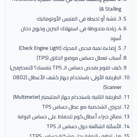
& Stalling)
3. نتشة أو لخبطة في الفتيس الأوتوماتيك
4. زيادة ملحوظة في استهلاك البنزين وخروج دخان
أسود
5. إضاءة لمبة فحص المحرك (Check Engine Light)
أسباب تعطل حساس موضع الخانق (TPS)
كيف تقوم بفحص حساس الـ TPS بنفسك؟ (للمحترفين)
الطريقة الأولى: باستخدام جهاز كشف الأعطال (OBD2
Scanner)
الطريقة الثانية: باستخدام جهاز الملتيميتر (Multimeter)
تجربتي الشخصية مع عطل حساس TPS
نصائح خبراء أعطال.كوم للحفاظ على حساس البوابة
الأسئلة الشائعة حول حساس الـ TPS
هل تنظيف البوابة يحل مشكلة حساس TPS؟