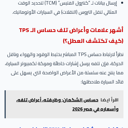
إرسال بيانات لـ “كنترول الفتيس” (TCM) لتحديد الوقت
المثالي لنقل التروس (النقلات) في السيارات الأوتوماتيك.
أشهر علامات وأعراض تلف حساس الـ TPS
(كيف تكتشف العطل؟)
نظراً لارتباط حساس TPS المباشر بخليط الوقود والهواء وناقل
الحركة، فإن تلفه يرسل إشارات خاطئة ومربكة لكمبيوتر السيارة،
مما ينتج عنه سلسلة من الأعراض الواضحة التي يسهل على
قائد السيارة ملاحظتها:
اقرأ ايضا
حساس الشكمان: وظيفته، أعراض تلفه،
وأسعاره في مصر 2026