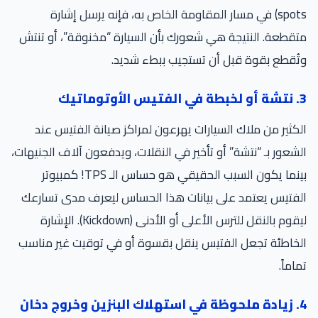
spots) في مسار المقاومة الخاص به، فإنه يرسل إشارة
متقطعة. النتيجة هي شعورك بأن السيارة “مخنوقة”، أو تنتش
وتُقطع بقوة قبل أن تستجيب ببطء شديد.
3. نتشة أو لخبطة في الفتيس الأوتوماتيك
الكثير من ملاك السيارات يهرعون لمراكز صيانة الفتيس عند
الشعور بـ “نتشة” أو تأخير في النقلات، ويدفعون آلاف الجنيهات،
بينما يكون السبب الحقيقي هو حساس الـ TPS! كمبيوتر
الفتيس يعتمد على بيانات هذا الحساس ليعرف مدى تسارعك
ليقوم بالنقل للترس الأعلى أو الأدنى (Kickdown). الإشارة
الخاطئة تجعل الفتيس ينقل بقسوة أو في توقيت غير مناسب
تماماً.
4. زيادة ملحوظة في استهلاك البنزين وخروج دخان