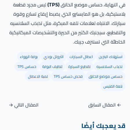
في النهاية، حساس موضع الخانق
(TPS)
ليس مجرد قطعة
بلاستيكية، بل هو المايسترو الذي يضبط إيقاع تسارع وقوة
سيارتك. الانتباه لعلامات تلفه المبكرة، مثل تذبذب السلانسيه
والتقطيع، سيجنبك الكثير من الحيرة والتشخيصات الميكانيكية
الخاطئة التي تستنزف جيبك.
استهلاك البنزين
اعطال السيارات
الثروتل بودي
بوابة الهواء
تذبذب السلانسيه
تقطيع السيارة
تنظيف البوابة
حساس TPS
حساس موضع الخانق
فحص حساس TPS
لمبة الاعطال
نتعة الفتيس
← المقال السابق
المقال التالي →
قد يعجبك أيضًا