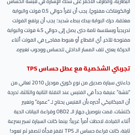
البطارية، والطرف الأحمر على سلك الإشارة في فيشة الحساس
(والكونتاكت مفتوح). يجب أن تقرأ حوالي 0.5 فولت والبوابة
مغلقة. حرك البوابة بيدك ببطء شديد؛ يجب أن يرتفع الفولت
تدريجياً وبسلاسة تامة حتى يصل إلى حوالي 4.5 فولت والبوابة
مفتوحة للآخر. أي انقطاع أو هبوط مفاجئ في الفولت أثناء
الحركة يعني تلف المسار الداخلي للحساس ووجوب تغييره.
تجربتي الشخصية مع عطل حساس TPS
جاءتني سيارة صديق من نوع كوري موديل 2010 تعاني من
“نتشة” عنيفة جداً في الفتيس عند النقلة الثانية والثالثة، لدرجة
أن الميكانيكي أخبره بأن الفتيس يحتاج لـ “عمرة” وتغيير
كلتشات. قمت بتوصيل جهاز الـ OBD2 وقراءة البيانات الحية
أثناء القيادة. لاحظت أمراً غريباً؛ بينما كانت السيارة تسير بسرعة
ثابتة، كانت قراءة حساس الـ TPS تقفز فجأة للصفر ثم تعود!