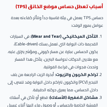
أسباب تعطل حساس موضع الخانق (TPS)
حساس TPS يعمل في بيئة قاسية جداً وتتأثر كفاءته بعدة
عوامل بمرور الوقت:
التآكل الميكانيكي (Wear and Tear):
في السيارات
القديمة ذات البوابة التي تعمل بسلك (Cable-driven)،
يكون الحساس عبارة عن مسار كربوني ومؤشر ينزلق عليه.
مع ملايين الحركات لدواسة البنزين، يتآكل هذا المسار
وتحدث فجوات في قراءة الفولتية.
تراكم الكربون والزيوت:
أبخرة الزيت الراجعة من بلف
التبخير (PCV) والكربون تتراكم داخل البوابة وقد تتسرب إلى
داخل الحساس، مما يعيق حركته الدقيقة.
مشاكل الضفيرة (الأسلاك):
قطع أو تآكل في أسلاك
الفيشة الخاصة بالحساس، أو وصول ماء إليها أثناء غسيل