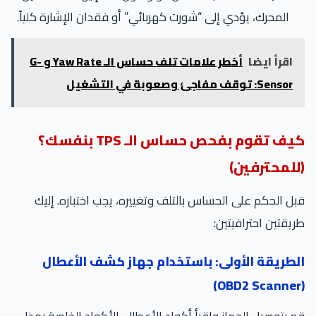
المحرك، يؤدي إلى “شورت كهربائي” أو فقدان الإشارة كلياً.
اقرأ ايضا
أخطر علامات تلف حساس الـ Yaw Rate و G-
Sensor: توقف مفاجئ وصعوبة في التشغيل
كيف تقوم بفحص حساس الـ TPS بنفسك؟
(للمحترفين)
قبل الحكم على الحساس بالتلف وتغييره، يجب اختباره. إليك
طريقتين احترافيتين:
الطريقة الأولى: باستخدام جهاز كشف الأعطال
(OBD2 Scanner)