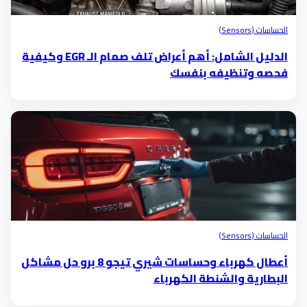
الحساسات (Sensors)
الدليل الشامل: أهم أعراض تلف صمام الـ EGR وكيفية
فحصه وتنظيفه بنفسك
الحساسات (Sensors)
أعطال كهرباء وحساسات شيري تيجو 8 برو حل مشاكل
البطارية والشنطة الكهرباء