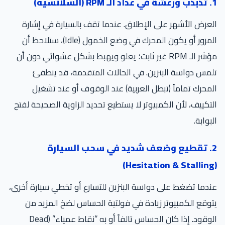
1. تذبذب ورعشة في عداد الـ RPM (السلانسيه)
العرض الأشهر على الإطلاق. عندما تقف بالسيارة في إشارة
المرور أو يكون المحرك في وضع الخمول (Idle)، ستلاحظ أن
مؤشر الـ RPM غير ثابت؛ يعلو ويهبط بشكل عشوائي دون أن
تلمس دواسة البنزين. في الحالات المتقدمة، قد ينطفئ
المحرك تماماً (تبطل العربية) عند الوقوف أو عند تشغيل
التكييف، لأن الكمبيوتر لا يستطيع تحديد الزاوية الصحيحة لفتح
البوابة.
2. تقطيع وضعف شديد في سحب السيارة
(Hesitation & Stalling)
عندما تضغط على دواسة البنزين للتسارع أو تخطي سيارة أخرى،
يتوقع الكمبيوتر زيادة في فولتية الحساس لضخ المزيد من
الوقود. إذا كان الحساس تالفاً أو به “نقاط عمياء” (Dead