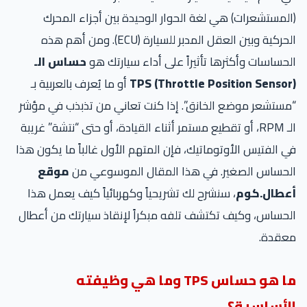
(المستشعرات) هي لغة الحوار الوحيدة بين أجزاء المحرك
الحركية وبين العقل المدبر للسيارة (ECU). ومن أهم هذه
الحساسات وأكثرها تأثيراً على أداء سيارتك هو
حساس الـ
TPS (Throttle Position Sensor)
أو ما يُعرف بالعربية بـ
“مستشعر موضع الخانق”. إذا كنت تعاني من تذبذب في مؤشر
الـ RPM، أو تقطيع مستمر أثناء القيادة، أو حتى “نتشة” غريبة
في الفتيس الأوتوماتيك، فإن المتهم الأول غالباً ما يكون هذا
الحساس الصغير. في هذا المقال الموسوعي من
موقع
أعطال.كوم
، سنشرح لك تشريحياً وكهربائياً كيف يعمل هذا
الحساس، وكيف تكتشف تلفه مبكراً لإنقاذ سيارتك من أعطال
معقدة.
ما هو حساس TPS وما هي وظيفته
الأساسية؟