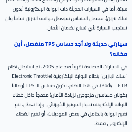
سيئة. أما في السيارات الحديثة ذات البوابة الإلكترونية (بدون
سلك بنزين)، ففصل الحساس سيعطل دواسة البنزين تماماً ولن
تستجيب السيارة لأي تسارع لضمان الأمان.
سيارتي حديثة ولا أجد حساس TPS منفصل، أين
مكانه؟
في السيارات المصنعة تقريباً بعد عام 2005، تم استبدال نظام
“سلك البنزين” بنظام البوابة الإلكترونية (Electronic Throttle
Body – ETB). في هذا النظام، يكون حساس الـ TPS (وغالباً
يكونان حساسين مزدوجين لزيادة الأمان) مدمجاً داخل غطاء
البوابة الإلكترونية بجوار الموتور الكهربائي، وإذا تعطل، يتم
تغيير البوابة بالكامل في بعض الموديلات، أو تغيير الغطاء
الإلكتروني فقط.