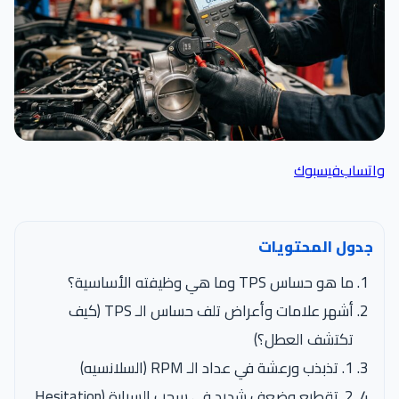
واتساب
فيسبوك
جدول المحتويات
ما هو حساس TPS وما هي وظيفته الأساسية؟
أشهر علامات وأعراض تلف حساس الـ TPS (كيف
تكتشف العطل؟)
1. تذبذب ورعشة في عداد الـ RPM (السلانسيه)
2. تقطيع وضعف شديد في سحب السيارة (Hesitation