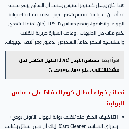
هذا كان يجعل كمبيوتر الفتيس يعتقد أن السائق يرفع قدمه
فجأة عن الدواسة فيقوم بتغيير الترس بعنف. قمنا بفك بوابة
الهواء، وتنظيفها، وتغيير حساس הـ TPS (كان ثمنه لا يتعدى
بضع مئات من الجنيهات)، وعادت السيارة حريرية النقلات
والسلانسيه استقر تماماً. التشخيص الدقيق وفر آلاف الجنيهات.
اقرأ ايضا
حساس الأيدل (IAC): الدليل الكامل لحل
مشكلة "الار بي ام بيعلى ويوطى"
نصائح خبراء أعطال.كوم للحفاظ على حساس
البوابة
التنظيف الحذر:
عند تنظيف بوابة الهواء (الثروتل بودي)
بسبراي التنظيف (Carb Cleaner)، إياك أن ترش السائل بكثافة