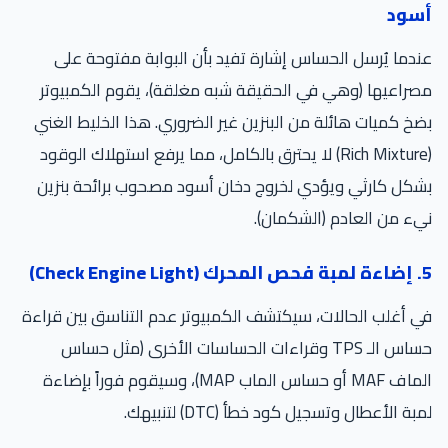
أسود
عندما يُرسل الحساس إشارة تفيد بأن البوابة مفتوحة على
مصراعيها (وهي في الحقيقة شبه مغلقة)، يقوم الكمبيوتر
بضخ كميات هائلة من البنزين غير الضروري. هذا الخليط الغني
(Rich Mixture) لا يحترق بالكامل، مما يرفع استهلاك الوقود
بشكل كارثي ويؤدي لخروج دخان أسود مصحوب برائحة بنزين
نيء من العادم (الشكمان).
5. إضاءة لمبة فحص المحرك (Check Engine Light)
في أغلب الحالات، سيكتشف الكمبيوتر عدم التناسق بين قراءة
حساس الـ TPS وقراءات الحساسات الأخرى (مثل حساس
الماف MAF أو حساس الماب MAP)، وسيقوم فوراً بإضاءة
لمبة الأعطال وتسجيل كود خطأ (DTC) لتنبيهك.