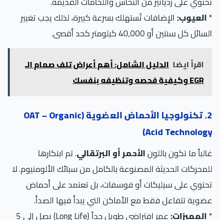
تحتوي على ردياتير من النحاس واللحامات القديمة.
*
العيوب:
الإضافات تُستهلك بسرعة كبيرة، لذلك يجب تغيير
السائل كل سنتين أو 40,000 كيلومتر كحد أقصى.
اقرأ ايضا
الدليل الشامل: أهم أعراض تلف صمام الـ
EGR وكيفية فحصه وتنظيفه بنفسك
2. تكنولوجيا الأحماض العضوية (OAT – Organic
Acid Technology)
غالباً ما تكون باللون
الأحمر أو البرتقالي
. تم ابتكارها
للمحركات الحديثة المصنوعة بالكامل من سبائك الألومنيوم. لا
تحتوي على سيليكات أو فوسفات، بل تعتمد على أحماض
عضوية تتفاعل فقط مع الأماكن التي يبدأ فيها الصدأ.
*
المميزات:
عمر افتراضي طويل جداً (Long Life) يصل إلى 5