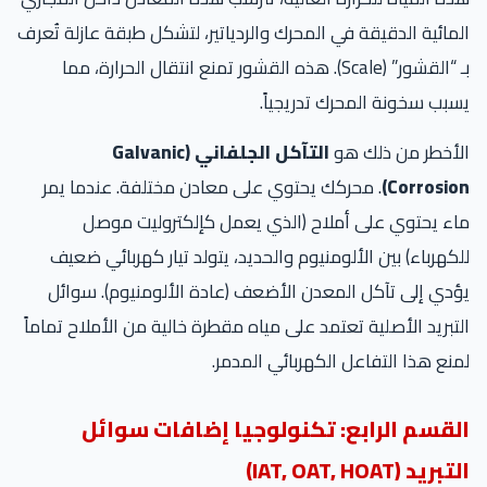
المائية الدقيقة في المحرك والردياتير، لتشكل طبقة عازلة تُعرف
بـ “القشور” (Scale). هذه القشور تمنع انتقال الحرارة، مما
يسبب سخونة المحرك تدريجياً.
الأخطر من ذلك هو
التآكل الجلفاني (Galvanic
Corrosion)
. محركك يحتوي على معادن مختلفة. عندما يمر
ماء يحتوي على أملاح (الذي يعمل كإلكتروليت موصل
للكهرباء) بين الألومنيوم والحديد، يتولد تيار كهربائي ضعيف
يؤدي إلى تآكل المعدن الأضعف (عادة الألومنيوم). سوائل
التبريد الأصلية تعتمد على مياه مقطرة خالية من الأملاح تماماً
لمنع هذا التفاعل الكهربائي المدمر.
القسم الرابع: تكنولوجيا إضافات سوائل
التبريد (IAT, OAT, HOAT)