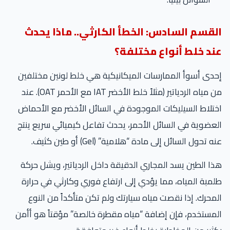
القسم السادس: الخطأ الكارثي.. ماذا يحدث
عند خلط أنواع مختلفة؟
إحدى أسوأ الممارسات الميكانيكية هي خلط لونين مختلفين
من مياه الردياتير (مثلاً خلط الأخضر IAT مع الأحمر OAT). عند
اختلاط السيليكات الموجودة في السائل الأخضر مع الأحماض
العضوية في السائل الأحمر، يحدث تفاعل كيميائي سريع ينتج
عنه تحول السائل إلى مادة “هلامية” (Gel) أو طين كثيف.
هذا الطين يسد المجاري الدقيقة داخل الردياتير، ويشل حركة
طلمبة المياه، مما يؤدي إلى ارتفاع فوري وكارثي في حرارة
المحرك. إذا نقصت مياه سيارتك ولم تكن متأكداً من النوع
المستخدم، فإن إضافة “مياه مقطرة خالصة” مؤقتاً هو أأمن