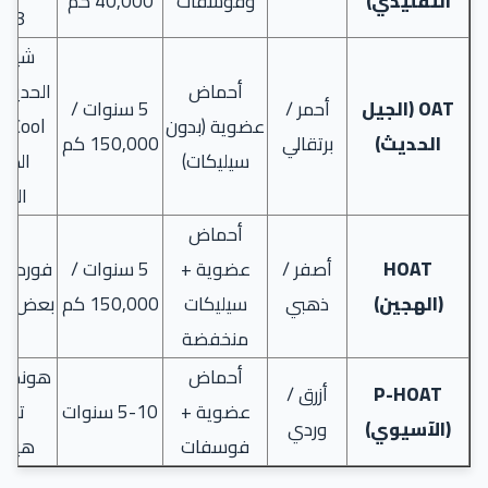
التقليدي)
وفوسفات
40,000 كم
98)
شيفرو
أحماض
OAT (الجيل
أحمر /
5 سنوات /
عضوية (بدون
ol
الحديث)
برتقالي
150,000 كم
سيليكات)
الطرا
الياب
أحماض
HOAT
أصفر /
عضوية +
5 سنوات /
فورد، كر
(الهجين)
ذهبي
سيليكات
150,000 كم
بعض الأ
منخفضة
أحماض
هوندا، 
P-HOAT
أزرق /
عضوية +
5-10 سنوات
تويو
(الآسيوي)
وردي
فوسفات
هيون