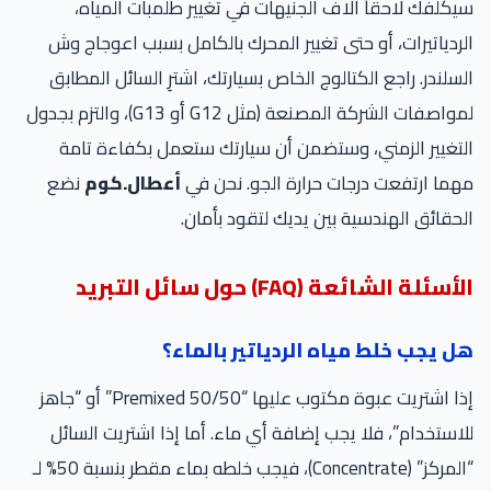
سيكلفك لاحقاً آلاف الجنيهات في تغيير طلمبات المياه،
الردياتيرات، أو حتى تغيير المحرك بالكامل بسبب اعوجاج وش
السلندر. راجع الكتالوج الخاص بسيارتك، اشترِ السائل المطابق
لمواصفات الشركة المصنعة (مثل G12 أو G13)، والتزم بجدول
التغيير الزمني، وستضمن أن سيارتك ستعمل بكفاءة تامة
مهما ارتفعت درجات حرارة الجو. نحن في
أعطال.كوم
نضع
الحقائق الهندسية بين يديك لتقود بأمان.
الأسئلة الشائعة (FAQ) حول سائل التبريد
هل يجب خلط مياه الردياتير بالماء؟
إذا اشتريت عبوة مكتوب عليها “Premixed 50/50” أو “جاهز
للاستخدام”، فلا يجب إضافة أي ماء. أما إذا اشتريت السائل
“المركز” (Concentrate)، فيجب خلطه بماء مقطر بنسبة 50% لـ