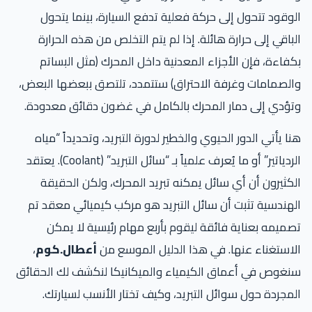
الوقود تتحول إلى حركة فعلية تدفع السيارة، بينما يتحول
الباقي إلى حرارة هائلة. إذا لم يتم التخلص من هذه الحرارة
بكفاءة، فإن الأجزاء المعدنية داخل المحرك (مثل البساتم
والصمامات وغرفة الاحتراق) ستتمدد، تلتصق ببعضها البعض،
وتؤدي إلى دمار المحرك بالكامل في غضون دقائق معدودة.
هنا يأتي الدور الحيوي والخطير لدورة التبريد، وتحديداً “مياه
الردياتير” أو ما يُعرف علمياً بـ “سائل التبريد” (Coolant). يعتقد
الكثيرون أن أي سائل يمكنه تبريد المحرك، ولكن الحقيقة
الهندسية تثبت أن سائل التبريد هو مركب كيميائي معقد تم
تصميمه بعناية فائقة ليقوم بأربع مهام رئيسية لا يمكن
الاستغناء عنها. في هذا الدليل الموسع من
أعطال.كوم
،
سنغوص في أعماق الكيمياء والميكانيكا لنكشف لك الحقائق
المجردة حول سوائل التبريد، وكيف تختار الأنسب لسيارتك.