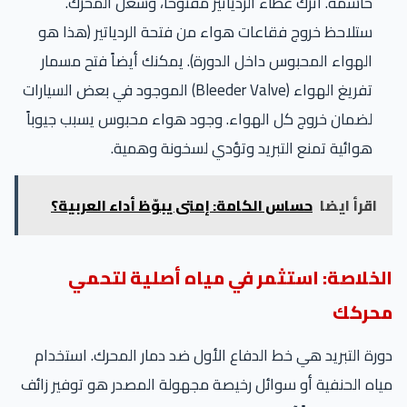
حاسمة. اترك غطاء الردياتير مفتوحاً، وشغل المحرك.
ستلاحظ خروج فقاعات هواء من فتحة الردياتير (هذا هو
الهواء المحبوس داخل الدورة). يمكنك أيضاً فتح مسمار
تفريغ الهواء (Bleeder Valve) الموجود في بعض السيارات
لضمان خروج كل الهواء. وجود هواء محبوس يسبب جيوباً
هوائية تمنع التبريد وتؤدي لسخونة وهمية.
اقرأ ايضا
حساس الكامة: إمتى يبوّظ أداء العربية؟
الخلاصة: استثمر في مياه أصلية لتحمي
محركك
دورة التبريد هي خط الدفاع الأول ضد دمار المحرك. استخدام
مياه الحنفية أو سوائل رخيصة مجهولة المصدر هو توفير زائف