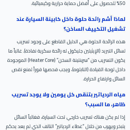
50% للحصول على أفضل حماية حرارية وكيميائية.
لماذا أشم رائحة حلوة داخل كابينة السيارة عند
تشغيل التكييف الساخن؟
هذه الرائحة الحلوة هي الدليل القاطع على وجود تسريب
لسائل التبريد (الإيثيلين جليكول له رائحة سكرية نفاذة). غالباً ما
يكون التسريب من “سربنتينة السخن” (Heater Core) الموجودة
داخل لوحة القيادة (التابلوه)، ويجب فحصها فوراً لمنع نقص
السائل وارتفاع الحرارة.
مياه الردياتير بتنقص كل يومين ولا يوجد تسريب
ظاهر، ما السبب؟
إذا لم يكن هناك تسريب خارجي تحت السيارة، فغالباً السائل
يتبخر ويهرب من خلال “غطاء الردياتير” التالف الذي لم يعد يحكم