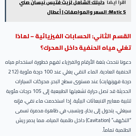
اقرأ ايضا
دليلك الشامل لزيت فتيس نيسان صني
Matic S: السعر والمواصفات | أعطال
القسم الثاني: الحسابات الفيزيائية – لماذا
تغلي مياه الحنفية داخل المحرك؟
دعونا نتحدث بلغة الأرقام والفيزياء لفهم خطورة استخدام مياه
الحنفية العادية. الماء النقي يغلي عند 100 درجة مئوية (212
درجة فهرنهايت) عند مستوى سطح البحر. محركات السيارات
الحديثة قد تصل حرارة تشغيلها الطبيعية إلى 105 درجات مئوية
لتلبية معايير الانبعاثات البيئية. إذا استخدمت ماء نقي، فإنه
سيغلي، يتحول إلى بخار، ويتسبب في ظاهرة مدمرة تسمى
“التكهف” (Cavitation) داخل طلمبة المياه، مما يدمر ريش
الطلمبة تماماً.