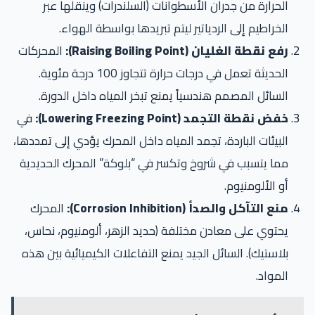
الحرارة من جدران الأسطوانات (السلندرات) وينقلها عبر
الخراطيم إلى الردياتير ليتم تبريدها بواسطة الهواء.
رفع نقطة الغليان (Raising Boiling Point):
المحركات
الحديثة تعمل في درجات حرارة تتجاوز 100 درجة مئوية.
السائل المصمم هندسياً يمنع تبخر المياه داخل الدورة.
خفض نقطة التجمد (Lowering Freezing Point):
في
البيئات الباردة، تجمد المياه داخل المحرك يؤدي إلى تمددها،
مما يتسبب في شروخ وتكسر في “بلوكة” المحرك الحديدية
أو الألومنيوم.
منع التآكل والصدأ (Corrosion Inhibition):
المحرك
يحتوي على معادن مختلفة (حديد الزهر، ألومنيوم، نحاس،
بلاستيك). السائل الجيد يمنع التفاعلات الكيميائية بين هذه
المواد.