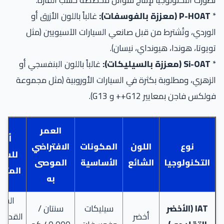
تطورت التكنولوجيا لإنتاج سوائل مخصصة حسب القارة:
*
P-HOAT (معززة بالفوسفات):
غالباً باللون الأزرق أو
الوردي، وتُشترط من قبل صانعي السيارات الآسيويين (مثل
تويوتا، هوندا، هيونداي، نيسان).
*
Si-OAT (معززة بالسيليكات):
غالباً باللون البنفسجي أو
الزهري، ومطلوبة بكثرة في السيارات الأوروبية (مثل مجموعة
فولكس فاجن بمعايير G12++ و G13).
العمر
أمث
نوع
اللون
المكونات
الافتراضي
للسيا
التكنولوجيا
الشائع
الأساسية
الموصى
المتو
به
السيا
IAT (الأخضر
سيليكات
سنتان /
أخضر
القديمة