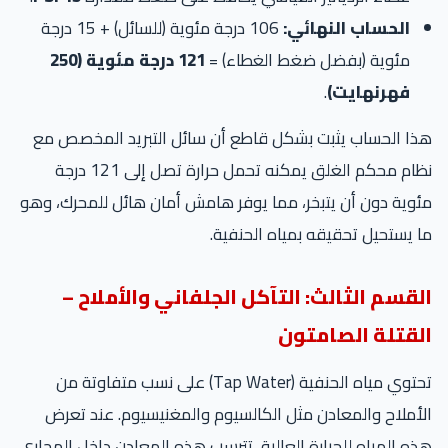
الحساب النهائي:
106 درجة مئوية (للسائل) + 15 درجة
مئوية (بفضل ضغط الغطاء) =
121 درجة مئوية (250
فهرنهايت)
.
هذا الحساب يثبت بشكل قاطع أن سائل التبريد المخصص مع
نظام محكم الغلق يمكنه تحمل حرارة تصل إلى 121 درجة
مئوية دون أن يتبخر، مما يوفر هامش أمان هائل للمحرك، وهو
ما يستحيل تحقيقه بمياه الحنفية.
القسم الثالث: التآكل الجلفاني والأملاح –
القتلة الصامتون
تحتوي مياه الحنفية (Tap Water) على نسب متفاوتة من
الأملاح والمعادن مثل الكالسيوم والمغنيسيوم. عند تعرض
هذه المياه للحرارة العالية، تترسب هذه المعادن داخل المجاري