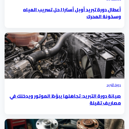
أعطال دورة تبريد أوبل أسترا J حل تسريب المياه
وسخونة المحرك
دورة التبريد
صيانة دورة التبريد: تجاهلها يبوّظ الموتور ويدخلك في
مصاريف تقيلة