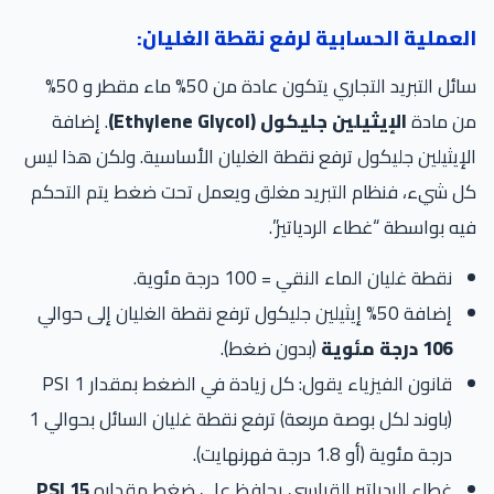
العملية الحسابية لرفع نقطة الغليان:
سائل التبريد التجاري يتكون عادة من 50% ماء مقطر و 50%
من مادة
الإيثيلين جليكول (Ethylene Glycol)
. إضافة
الإيثيلين جليكول ترفع نقطة الغليان الأساسية. ولكن هذا ليس
كل شيء، فنظام التبريد مغلق ويعمل تحت ضغط يتم التحكم
فيه بواسطة “غطاء الردياتير”.
نقطة غليان الماء النقي = 100 درجة مئوية.
إضافة 50% إيثيلين جليكول ترفع نقطة الغليان إلى حوالي
106 درجة مئوية
(بدون ضغط).
قانون الفيزياء يقول: كل زيادة في الضغط بمقدار 1 PSI
(باوند لكل بوصة مربعة) ترفع نقطة غليان السائل بحوالي 1
درجة مئوية (أو 1.8 درجة فهرنهايت).
غطاء الردياتير القياسي يحافظ على ضغط مقداره
15 PSI
.