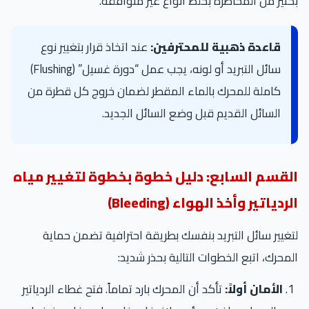
بكثير من المخاطرة بخلط أنواع غير متوافقة.
قاعدة ذهبية للمحترفين:
عند اتخاذ قرار بتغيير نوع
سائل التبريد أو لونه، يجب عمل “دورة غسيل” (Flushing)
كاملة للمحرك بالماء المقطر لضمان خروج كل قطرة من
السائل القديم قبل وضع السائل الجديد.
القسم السابع: دليل خطوة بخطوة لتغيير مياه
الردياتير وأخذ الهواء (Bleeding)
لتغيير سائل التبريد بنفسك بطريقة احترافية تضمن حماية
المحرك، اتبع الخطوات التالية بحذر شديد:
الأمان أولاً:
تأكد أن المحرك بارد تماماً. فتح غطاء الردياتير