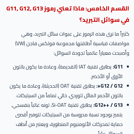
القسم الخامس: ماذا تعني رموز G11, G12, G13
في سوائل التبريد؟
كثيراً ما نرى هذه الرموز على عبوات سائل التبريد، وهي
مواصفات قياسية أطلقتها مجموعة فولكس فاجن (VW)
وأصبحت معياراً عالمياً لجودة السوائل:
G11:
يطابق تقنية IAT (القديمة)، وعادة ما يكون باللون
الأزرق أو الأخضر.
G12 / G12+:
يطابق تقنية OAT (الحديثة)، وعادة ما يكون
باللون الأحمر المائل للوردي. خالي تماماً من السيليكات.
G12++ / G13:
يطابق تقنية Si-OAT، لونه غالباً بنفسجي.
يتميز بوجود نسبة مدروسة من السيليكات لتوفير أقصى
حماية لمحركات الألومنيوم المتطورة، ويعتبر من أنظف
السوائل بيئياً.