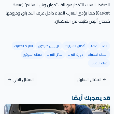
الضغط. السبب الأخطر هو تلف “جوان وش السلندر” (Head
Gasket) مما يؤدي لتسرب المياه داخل غرف الاحتراق وخروجها
كدخان أبيض كثيف من الشكمان.
G11
G12.
أعطال السيارات
الإيثيلين جليكول
المياه الحمراء
المياه الخضراء
دورة التبريد
سائل التبريد
صيانة الموتور
مياه الردياتير
← المقال السابق
المقال التالي →
قد يعجبك أيضًا