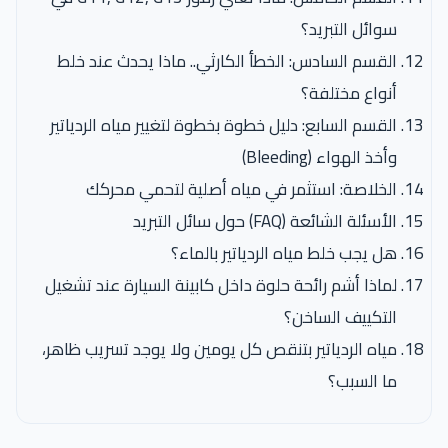
سوائل التبريد؟
القسم السادس: الخطأ الكارثي.. ماذا يحدث عند خلط
أنواع مختلفة؟
القسم السابع: دليل خطوة بخطوة لتغيير مياه الردياتير
وأخذ الهواء (Bleeding)
الخلاصة: استثمر في مياه أصلية لتحمي محركك
الأسئلة الشائعة (FAQ) حول سائل التبريد
هل يجب خلط مياه الردياتير بالماء؟
لماذا أشم رائحة حلوة داخل كابينة السيارة عند تشغيل
التكييف الساخن؟
مياه الردياتير بتنقص كل يومين ولا يوجد تسريب ظاهر،
ما السبب؟