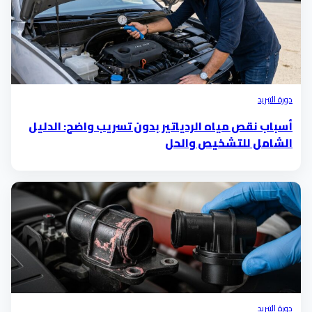
دورة التبريد
أسباب نقص مياه الردياتير بدون تسريب واضح: الدليل
الشامل للتشخيص والحل
دورة التبريد