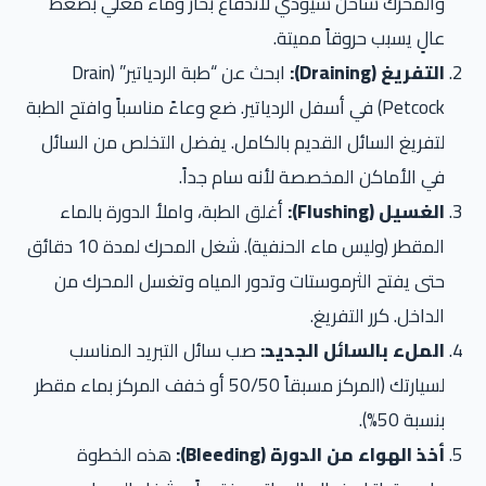
والمحرك ساخن سيؤدي لاندفاع بخار وماء مغلي بضغط
عالٍ يسبب حروقاً مميتة.
التفريغ (Draining):
ابحث عن “طبة الردياتير” (Drain
Petcock) في أسفل الردياتير. ضع وعاءً مناسباً وافتح الطبة
لتفريغ السائل القديم بالكامل. يفضل التخلص من السائل
في الأماكن المخصصة لأنه سام جداً.
الغسيل (Flushing):
أغلق الطبة، واملأ الدورة بالماء
المقطر (وليس ماء الحنفية). شغل المحرك لمدة 10 دقائق
حتى يفتح الثرموستات وتدور المياه وتغسل المحرك من
الداخل. كرر التفريغ.
الملء بالسائل الجديد:
صب سائل التبريد المناسب
لسيارتك (المركز مسبقاً 50/50 أو خفف المركز بماء مقطر
بنسبة 50%).
أخذ الهواء من الدورة (Bleeding):
هذه الخطوة