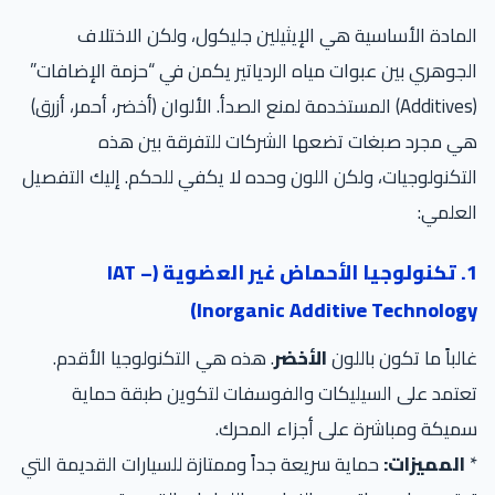
المادة الأساسية هي الإيثيلين جليكول، ولكن الاختلاف
الجوهري بين عبوات مياه الردياتير يكمن في “حزمة الإضافات”
(Additives) المستخدمة لمنع الصدأ. الألوان (أخضر، أحمر، أزرق)
هي مجرد صبغات تضعها الشركات للتفرقة بين هذه
التكنولوجيات، ولكن اللون وحده لا يكفي للحكم. إليك التفصيل
العلمي:
1. تكنولوجيا الأحماض غير العضوية (IAT –
Inorganic Additive Technology)
غالباً ما تكون باللون
الأخضر
. هذه هي التكنولوجيا الأقدم.
تعتمد على السيليكات والفوسفات لتكوين طبقة حماية
سميكة ومباشرة على أجزاء المحرك.
*
المميزات:
حماية سريعة جداً وممتازة للسيارات القديمة التي