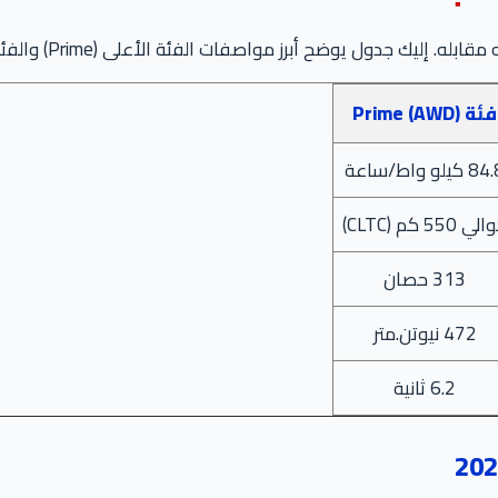
يوضح أبرز مواصفات الفئة الأعلى (Prime) والفئة الاقتصادية (Pure+):
فئة Prime (AWD)
 كيلو واط/ساعة
ي 550 كم (CLTC)
313 حصان
472 نيوتن.متر
6.2 ثانية