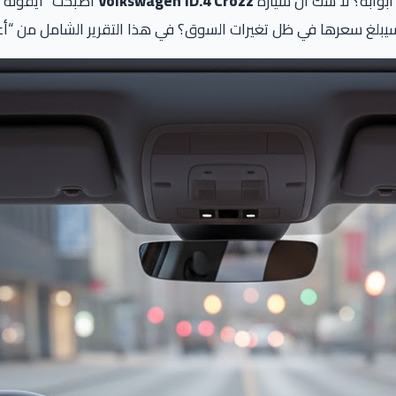
بوابه؟ لا شك أن سيارة
Volkswagen ID.4 Crozz
أصبحت “أيقونة” 