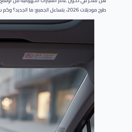
هل تفكر في دخول عالم السيارات الكهربائية من أوسع أ
طرح موديلات 2026، يتساءل الجميع: ما الجديد؟ وكم سيبلغ سعرها في ظل تغيرات السوق؟ في هذا التقرير الشامل من “أعطال.كوم”، نكشف لك كل التفاصيل.