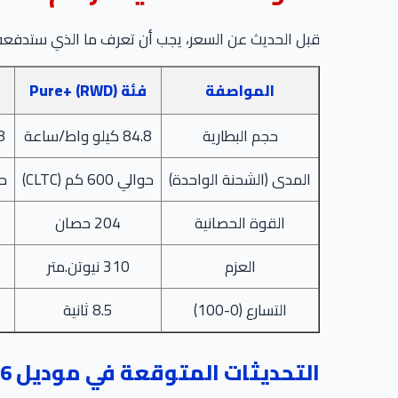
قبل الحديث عن السعر، يجب أن تعرف ما الذي ستدفعه مقابله. إليك جدول 
المواصفة
فئة Pure+ (RWD)
حجم البطارية
84.8 كيلو واط/ساعة
84.8
المدى (الشحنة الواحدة)
حوالي 600 كم (CLTC)
حوال
القوة الحصانية
204 حصان
العزم
310 نيوتن.متر
التسارع (0-100)
8.5 ثانية
التحديثات المتوقعة في موديل 2026