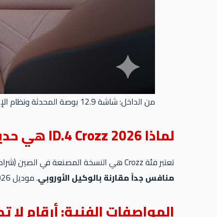
من الداخل: شاشة 12.9 بوصة المحدثة ونظام الإضاءة المحيطي (Ambient Light) الذي يميز فئة Prime.
لماذا ID.4 Crozz 2026 هي حديث السوق المصري؟
تعتبر فئة Crozz هي النسخة المصنعة في الصين (شراكة FAW-Volkswagen)، وهي النسخة التي اكتسحت السوق المصري بفضل معادلة صعبة:
منافس جداً مقارنة بالوكيل الأوروبي
. موديل 2026 يأتي بتحسينات برمجية (Software 4.0) ومعالجة لبعض مشاكل الشاشات السابقة، مع كفاءة أعلى في البطارية.
المواصفات الفنية: أرقام لا ت