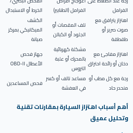
جة عند الضغط على
اعوجاج أقراص
الفحص البصري/
لفرامل
الفرامل (الطنابير)
الخرط أو الاستبدال
تزاز يترافق مع
الكشف
تلف المقصات أو
وت صرير أو
الميكانيكي بمركز
الجلود أو الكبالن
قطقة
صيانة
مشكلة كهربائية
هتزاز مفاجئ مع
جهاز فحص
بالمحرك أو علبة
ان أو رائحة احتراق
الأعطال OBD-II
التروس
جة مع كل مطب أو
مساعد تالف أو كسر
فحص المساعدين
نحدر حاد
في العفشة
هم أسباب اهتزاز السيارة بمقارنات تقنية
تحليل عميق