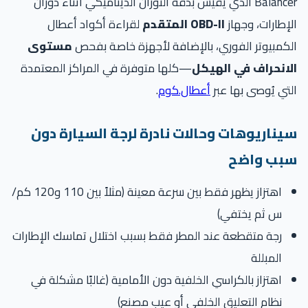
Balancer الذي يقيس بدقة التوزان الديناميكي أثناء دوران
إطارات، وجهاز
OBD-II المتقدم
لقراءة أكواد أعطال
كمبيوتر الفوري، بالإضافة لأجهزة خاصة بفحص
مستوى
لانحراف في الهيكل
—كلها متوفرة في المراكز المعتمدة
تي يُوصى بها عبر
أعطال.كوم
.
يناريوهات وحالات نادرة لرجة السيارة دون
بب واضح
اهتزاز يظهر فقط بين سرعة معينة (مثلاً بين 110 و120 كم/
س ثم يختفي)
رجة متقطعة عند المطر فقط بسبب اختلال تماسك الإطارات
المبللة
اهتزاز بالكراسي الخلفية دون الأمامية (غالبًا مشكلة في
نظام التعليق الخلفي أو عيب مصنع)