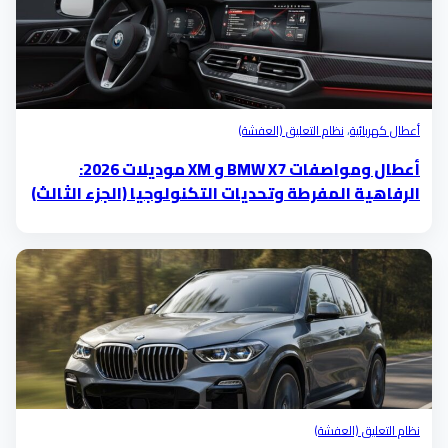
أعطال كهربائية
،
نظام التعليق (العفشة)
أعطال ومواصفات BMW X7 و XM موديلات 2026:
الرفاهية المفرطة وتحديات التكنولوجيا (الجزء الثالث)
نظام التعليق (العفشة)