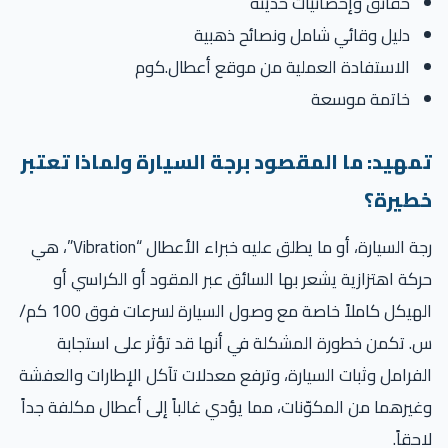
حقائق وإحصائيات حديثة
دليل وقائي شامل ونصائح ذهبية
الاستفادة العملية من موقع أعطال.كوم
خاتمة موسعة
مهيد: ما المقصود برجة السيارة ولماذا تعتبر
طيرة؟
رجة السيارة، أو ما يطلق عليه خبراء الأعطال “Vibration”، هي
كة اهتزازية يشعر بها السائق عبر المقود أو الكراسي أو
الهيكل كاملاً خاصة مع وصول السيارة لسرعات فوق 100 كم/
 تكمن خطورة المشكلة في أنها قد تؤثر على استجابة
فرامل وثبات السيارة، وترفع معدلات تآكل الإطارات والعفشة
يرهما من المكوّنات، مما يؤدي غالباً إلى أعطال مكلفة جداً
حقاً.