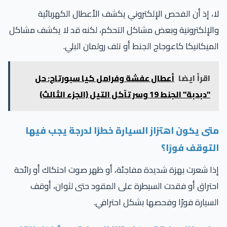
، إذ أن الفحص الإلكتروني يكشف الأعطال الكهربائية
لإلكترونية وبعض مشاكل التحكم، لكنه قد لا يكشف مشاكل
ميكانيكا كاعوجاج الجنط أو تلف رولمان البلي.
اقرأ ايضا
أعطال عفشة وفرامل كيا سبورتاج: حل
"دبدبة" الجنط 19 وسر تآكل التيل (الجزء الثالث)
تى يكون اهتزاز السيارة خطرًا لدرجة يجب فيها
لتوقف فورًا؟
ا شعرت بهزة شديدة مفاجئة، أو ظهر صوت احتكاك أو رائحة
تراق أو فقدت السيطرة على المقود حتى لثوان، أوقف
سيارة فورًا وفحصها بشكل احترافي.