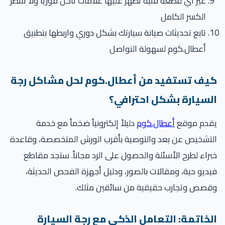
غيّر أي قطعة فنية تظهر عليها علامات تآكل فوريًا ولا تنتظر
الكسر الكامل
تابع تحديثات صيانة سيارتك بشكل دوري واربطها بتطبيق
أعطال.كوم لسهولة التواصل
يف تستفيد من أعطال.كوم لحل مشاكل رجة
لسيارة بشكل احترافي؟
قدم موقع
أعطال.كوم
دليلاً إلكترونياً ضخماً مع خدمة
تشخيص عن بعد والتوصية بأقرب الورش المتخصصة، وقاعدة
راء لطرح الأسئلة والحصول على الرد مجاناً. ستجد مقاطع
ديو حية، ومقالات بالصور، ودليل أجهزة الفحص الحديثة،
قصص وتجارب حقيقية من سائقين مثلك.
لخاتمة: التعامل الذكي مع رجة السيارة