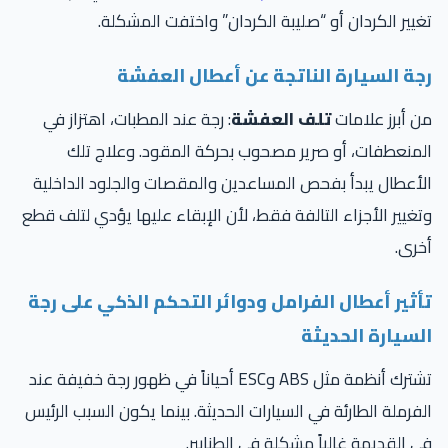
يير الكردان أو “صليبة الكردان” واختفت المشكلة.
جة السيارة الناتجة عن أعطال العفشة
 أبرز علامات
تلف العفشة
: رجة عند المطبات، اهتزاز في
منعطفات، أو صرير مصحوب بحركة المقود. وعلاج تلك
أعطال يبدأ بفحص المساعدين والمقصات والجلود الداخلية
غيير الأجزاء التالفة فقط، لأن الإبقاء عليها يؤدي لتلف قطع
رى.
أثير أعطال الفرامل ودوائر التحكم الذكي على رجة
لسيارة الحديثة
تشترك أنظمة مثل ABS وESC أحياناً في ظهور رجة خفيفة عند
فرملة الطارئة في السيارات الحديثة. بينما يكون السبب الرئيس
 القديمة غالباً مشكلة في الطنابير.