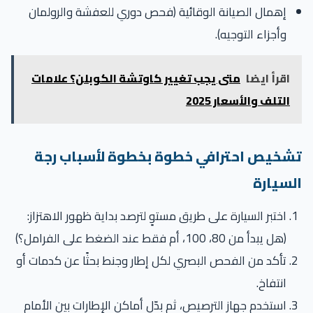
إهمال الصيانة الوقائية (فحص دوري للعفشة والرولمان
وأجزاء التوجيه).
اقرأ ايضا
متى يجب تغيير كاوتشة الكوبلن؟ علامات
التلف والأسعار 2025
شخيص احترافي خطوة بخطوة لأسباب رجة
لسيارة
اختبر السيارة على طريق مستوٍ لترصد بداية ظهور الاهتزاز:
(هل يبدأ من 80، 100، أم فقط عند الضغط على الفرامل؟)
تأكد من الفحص البصري لكل إطار وجنط بحثًا عن كدمات أو
انتفاخ.
استخدم جهاز الترصيص، ثم بدّل أماكن الإطارات بين الأمام