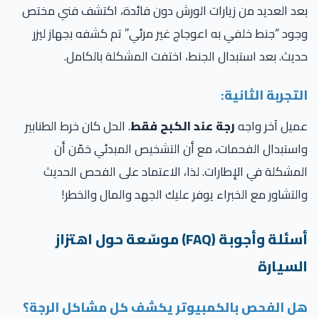
د العديد من زيارات الورش دون فائدة، اكتشف فني مختص
ود “جنط خلفي به اعوجاج غير مرئي” تم كشفه بجهاز ليزر
يث. بعد استبدال الجنط، اختفت المشكلة بالكامل.
تجربة الثانية:
يل آخر واجه
رجة عند الكبح فقط
. الحل كان خرط الطنابير
ستبدال الفحمات، مع أن التشخيص المبدئي خمّن أن
مشكلة في الإطارات. لذا، الاعتماد على الفحص الحديث
لتشاور مع الخبراء يوفر عليك الجهد والمال والخطر!
أسئلة وأجوبة (FAQ) موسّعة حول اهتزاز
لسيارة
ل الفحص بالكمبيوتر يكشف كل مشاكل الرجة؟