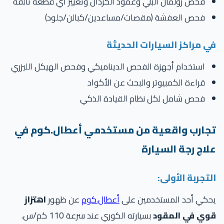
فحص رولمان البلي وعمود الكردان وتغيير أي قطعة تالفة
فحص العفشة (مقصات/مساعدين/كبالن/جلود)
ي مراكز السيارات الحديثة
استخدام أجهزة الفحص الديناميكي وفحص الهيكل الليزري
قراءة الكمبيوتر والبحث عن الأكواد
فحص شامل لكل نظام القيادة الذكي
جارب واقعية من مستخدمي أعطال.كوم في
لاج رجة السيارة
تجربة الأولى:
حكي أحد المستخدمين على
أعطال.كوم
عن ظهور
اهتزاز
وي في المقود
بسيارته الكوري عند سرعة 110 كم/س.