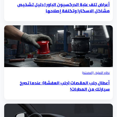
أعراض تلف علبة الدركسيون الباور | دليل تشخيص
مشاكل الاسكترا وتكلفة إصلاحها
نظام التعليق (العفشة)
أعطال جلب المقصات (جلب العفشة): عندما تصرخ
سيارتك من المطبات!