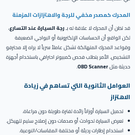
لمحرك كمصدر مخفي للرجة والاهتزازات المزمنة
 تظن أن المحرك لا علاقة له بـ
رجة السيارة عند التسارع
،
ن الواقع أن الحساسات الإلكترونية أو البواجي الضعيفة
واعد المحرك المتهالكة تشكل عاملاً سرياً لا يراه إلا محترفو
تشخيص. الأمر يتطلب فحص كمبيوتر احترافي باستخدام أجهزة
ديثة مثل
OBD Scanner
.
لعوامل الثانوية التي تساهم في زيادة
لاهتزاز
تحميل السيارة أوزاناً زائدة لفترة طويلة دون مراعاة.
تعرض السيارة لحوادث أو صدمات دون إصلاح سليم للهيكل.
استخدام إطارات رديئة أو مختلفة المقاسات/النوعية.