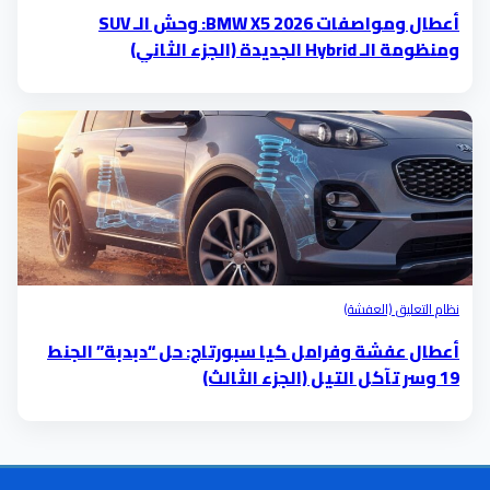
أعطال ومواصفات BMW X5 2026: وحش الـ SUV
ومنظومة الـ Hybrid الجديدة (الجزء الثاني)
نظام التعليق (العفشة)
أعطال عفشة وفرامل كيا سبورتاج: حل “دبدبة” الجنط
19 وسر تآكل التيل (الجزء الثالث)