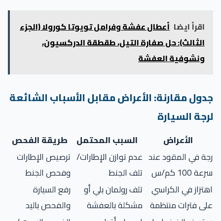
اقرأ ايضا
أعطال عفشة وفرامل تويوتا كورولا (الجزء
الثالث): حل صفارة التيل، طقطقة الدركسيون،
ونشوفية العفشة
دول مقارنة: الأعراض مقابل الأسباب الشائعة
رجة السيارة
الأعراض
السبب المحتمل
طريقة الفحص
جة في المقود عند
عدم توازن الإطارات/
ترصيص الإطارات
ة 100 كم/س
تلف الجنط
وفحص الجنط
هتزاز في الكراسي
تلف رولمان بلي أو
رفع السيارة
لى فترات منتظمة
مشكلة بالعفشة
والفحص باليد