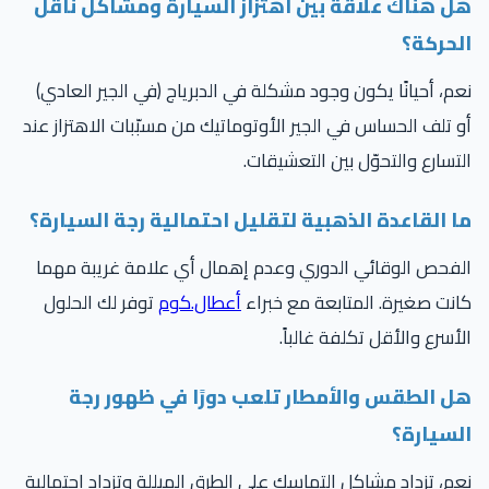
ل هناك علاقة بين اهتزاز السيارة ومشاكل ناقل
لحركة؟
م، أحيانًا يكون وجود مشكلة في الدبرياج (في الجير العادي)
 تلف الحساس في الجير الأوتوماتيك من مسبّبات الاهتزاز عند
تسارع والتحوّل بين التعشيقات.
ا القاعدة الذهبية لتقليل احتمالية رجة السيارة؟
فحص الوقائي الدوري وعدم إهمال أي علامة غريبة مهما
نت صغيرة. المتابعة مع خبراء
أعطال.كوم
توفر لك الحلول
أسرع والأقل تكلفة غالباً.
ل الطقس والأمطار تلعب دورًا في ظهور رجة
لسيارة؟
م، تزداد مشاكل التماسك على الطرق المبللة وتزداد احتمالية