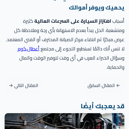
حميك ويوفر أموالك
سباب
اهتزاز السيارة على السرعات العالية
كثيرة
تشعبة. الحل يبدأ بعدم الاستهانة بأي رجة وملاحظة كل
ض مبكرًا ثم انتقاء مركز الصيانة المحترف أو الفني المعتمد.
 تنس أنك دائمًا تستطيع اللجوء إلى مجتمع
أعطال.كوم
ؤال الخبراء العرب في أي وقت لتوفير الوقت والمال
لحماية.
← المقال السابق
المقال التالي →
د يعجبك أيضًا