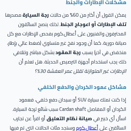
شكلات الإطارات والجنط
كن القول أن أكثر من 60% من حالات
رجة السيارة
مصدرها
لف الإطارات أو اعوجاج الجنط
. لذلك ينصح السائقون
محترفون والفنيون على أعطال.كوم بفحص الإطارات مع كل
انة دورية. كما أن وجود نفخ غير متساوي (ضغط عالي بإطار،
نخفض في آخر) يسبب
رجة المقود
بشكل مباشر. ولتلافي
ك يجب استخدام أجهزة الترصيص الحديثة. هل تعلم أن
إطارات غير المتوازنة تقلل عمر العفشة 30%؟
شاكل عمود الكردان والدفع الخلفي
إذا كنت تملك سيارة SUV أو سيدان دفع خلفي، فعمود
الكردان أو المفاصل Cardan shaft سبب شائع لرجة السيارة.
أل أي خبير في
صيانة نظام التعليق
أو اقرأ عن تجارب
لسائقين على
أعطال.كوم
وستجد مئات الحالات التي تم فيها