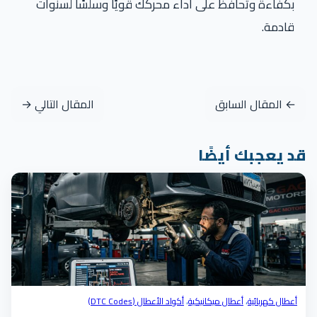
بكفاءة وتحافظ على أداء محركك قويًا وسلسًا لسنوات
قادمة.
← المقال السابق
المقال التالي →
قد يعجبك أيضًا
أعطال كهربائية
،
أعطال ميكانيكية
،
أكواد الأعطال (DTC Codes)