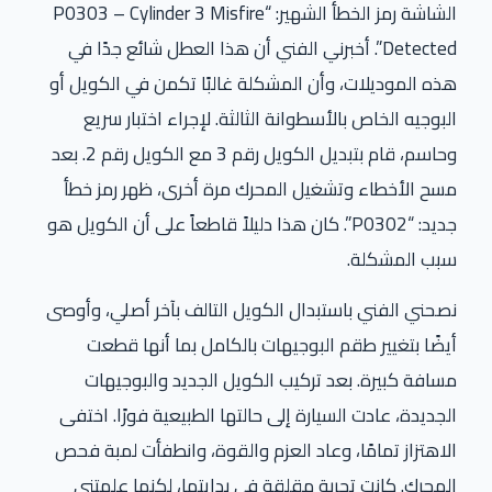
الشاشة رمز الخطأ الشهير: “P0303 – Cylinder 3 Misfire
Detected”. أخبرني الفني أن هذا العطل شائع جدًا في
هذه الموديلات، وأن المشكلة غالبًا تكمن في الكويل أو
البوجيه الخاص بالأسطوانة الثالثة. لإجراء اختبار سريع
وحاسم، قام بتبديل الكويل رقم 3 مع الكويل رقم 2. بعد
مسح الأخطاء وتشغيل المحرك مرة أخرى، ظهر رمز خطأ
جديد: “P0302”. كان هذا دليلاً قاطعاً على أن الكويل هو
سبب المشكلة.
نصحني الفني باستبدال الكويل التالف بآخر أصلي، وأوصى
أيضًا بتغيير طقم البوجيهات بالكامل بما أنها قطعت
مسافة كبيرة. بعد تركيب الكويل الجديد والبوجيهات
الجديدة، عادت السيارة إلى حالتها الطبيعية فورًا. اختفى
الاهتزاز تمامًا، وعاد العزم والقوة، وانطفأت لمبة فحص
المحرك. كانت تجربة مقلقة في بدايتها، لكنها علمتني