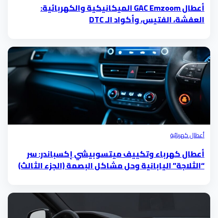
أعطال GAC Emzoom الميكانيكية والكهربائية:
العفشة، الفتيس، وأكواد الـ DTC
أعطال كهربائية
أعطال كهرباء وتكييف ميتسوبيشي إكسباندر: سر
“الثلاجة” اليابانية وحل مشاكل البصمة (الجزء الثالث)