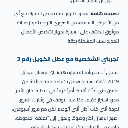
دون أن يحترق بالكامل.
نصيحة هامة:
بمجرد ظهور لمبة فحص المحرك مع أي
من الأعراض السابقة، من الضروري التوجه لمركز صيانة
موثوق للكشف على السيارة بجهاز تشخيص الأعطال
لتحديد سبب المشكلة بدقة.
تجربتي الشخصية مع عطل الكويل رقم 3
اسمي أحمد، وأمتلك سيارة هيونداي توسان موديل
2019. كانت السيارة تعمل بكفاءة ممتازة لأكثر من
عامين حتى بدأت ألاحظ أمراً غريباً. في البداية، كان الأمر
مجرد اهتزاز خفيف جدًا عند التوقف في إشارات المرور،
لدرجة أنني كنت أظن أنني أتوهم. لكن مع مرور أسبوعين،
أصبح الاهتزاز أكثر وضوحًا وتحول إلى “تفتفة” ملحوظة،
خاصة في الصباح الباكر عند بدء تشغيل السيارة.