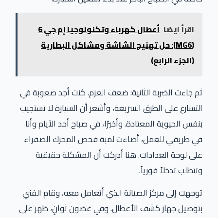
اقرأ ايضا
أعطال كهرباء وتكنولوجيا إم جي 6
(MG6): حل تهنيج الشاشة ومشاكل البطارية
(الجزء الرابع)
ثم جاءت الضربة الثانية: ضعف العزم. كنت أجد صعوبة في
التسارع على الطرق السريعة، وأشعر أن السيارة لا تستجيب
بنفس الحيوية المعتادة. وأخيرًا، في صباح أحد الأيام وأنا
في طريقي للعمل، أضاءت لمبة فحص المحرك الصفراء
على لوحة العدادات. هنا أدركت أن المشكلة حقيقية
وتتطلب تدخلاً فورياً.
توجهت إلى مركز الصيانة الذي أتعامل معه، وقام الفني
بتوصيل جهاز كشف الأعطال. وفي غضون ثوانٍ، ظهر على