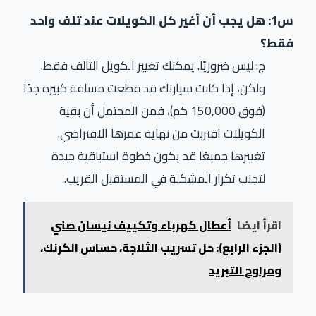
س1: هل يجب أن أغير كل الكويلات عند تلف واحد
فقط؟
ج: ليس ضروريًا. يمكنك تغيير الكويل التالف فقط.
ولكن، إذا كانت سيارتك قد قطعت مسافة كبيرة جدًا
(فوق 150,000 كم)، فمن المحتمل أن بقية
الكويلات اقتربت من نهاية عمرها الافتراضي.
تغييرها جميعًا قد يكون خطوة استباقية جيدة
لتجنب تكرار المشكلة في المستقبل القريب.
اقرأ ايضا
أعطال كهرباء وتكييف نيسان صني
(الجزء الرابع): حل تسريب الثلاجة، حساس الكرنك،
ومراوح التبريد