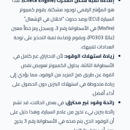
إضاءة لمبة فحص المحرك (Check Engine):
هذا
هو المؤشر الرقمي لوجود مشكلة. يقوم كمبيوتر
السيارة (ECU) برصد حدوث “اختلال في الإشعال”
(Misfire) في الأسطوانة رقم 3، ويسجل رمز خطأ معين
(غالبًا P0303)، ويقوم بإضاءة لمبة التحذير على لوحة
العدادات لتنبيهك.
زيادة استهلاك الوقود:
لأن الاحتراق غير كامل في
الأسطوانة الثالثة، يحاول الكمبيوتر تعويض نقص
القوة عن طريق ضخ المزيد من الوقود، مما يؤدي إلى
زيادة ملحوظة في استهلاك البنزين دون الحصول على
أداء أفضل.
رائحة وقود غير محترق:
في بعض الحالات، قد تشم
رائحة بنزين نيء تخرج من عادم السيارة، وهذا دليل على
أن الوقود الذي يتم ضخه في الأسطوانة رقم 3 يخرج