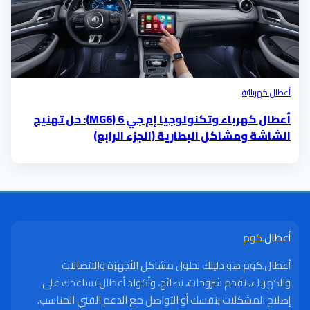
أعطال كهربائية
أعطال كهرباء وتكنولوجيا إم جي 6 (MG6): حل تهنيج
الشاشة ومشاكل البطارية (الجزء الرابع)
أعطال
.كوم
أعطال.كوم هو دليلك لحلول مشاكل الأجهزة والاتصالات
والكهرباء. نقدم شروحات، نصائح، وأكواد أعطال تساعدك على
إصلاح المشكلات بنفسك أو التواصل مع الدعم الفني المناسب.