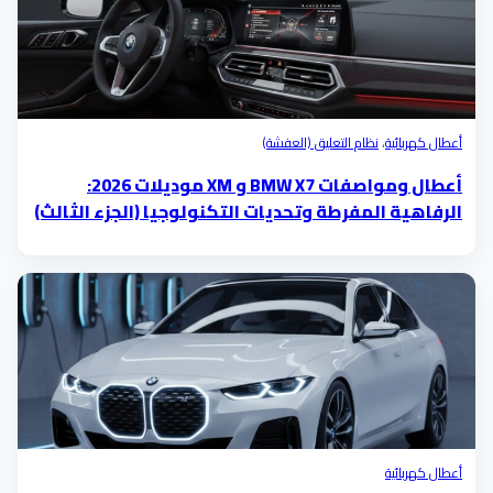
أعطال كهربائية
،
نظام التعليق (العفشة)
أعطال ومواصفات BMW X7 و XM موديلات 2026:
الرفاهية المفرطة وتحديات التكنولوجيا (الجزء الثالث)
أعطال كهربائية