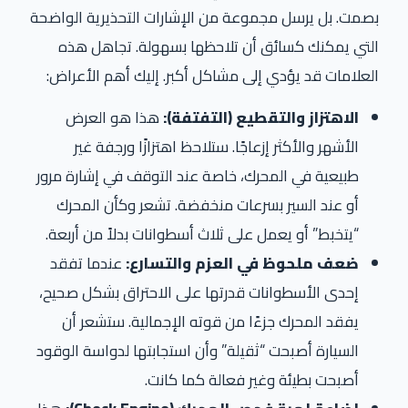
بصمت. بل يرسل مجموعة من الإشارات التحذيرية الواضحة
التي يمكنك كسائق أن تلاحظها بسهولة. تجاهل هذه
العلامات قد يؤدي إلى مشاكل أكبر. إليك أهم الأعراض:
الاهتزاز والتقطيع (التفتفة):
هذا هو العرض
الأشهر والأكثر إزعاجًا. ستلاحظ اهتزازًا ورجفة غير
طبيعية في المحرك، خاصة عند التوقف في إشارة مرور
أو عند السير بسرعات منخفضة. تشعر وكأن المحرك
“يتخبط” أو يعمل على ثلاث أسطوانات بدلاً من أربعة.
ضعف ملحوظ في العزم والتسارع:
عندما تفقد
إحدى الأسطوانات قدرتها على الاحتراق بشكل صحيح،
يفقد المحرك جزءًا من قوته الإجمالية. ستشعر أن
السيارة أصبحت “ثقيلة” وأن استجابتها لدواسة الوقود
أصبحت بطيئة وغير فعالة كما كانت.