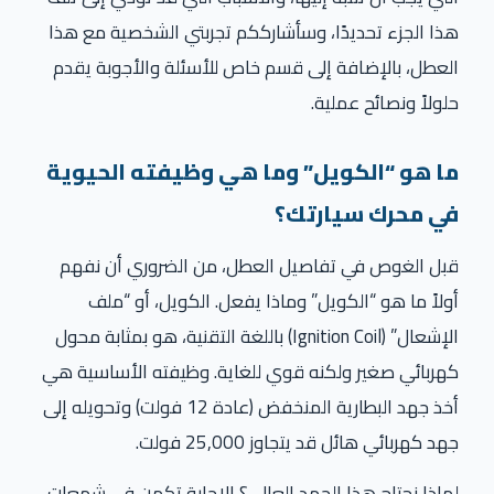
هذا الجزء تحديدًا، وسأشارككم تجربتي الشخصية مع هذا
العطل، بالإضافة إلى قسم خاص للأسئلة والأجوبة يقدم
حلولاً ونصائح عملية.
ما هو “الكويل” وما هي وظيفته الحيوية
في محرك سيارتك؟
قبل الغوص في تفاصيل العطل، من الضروري أن نفهم
أولاً ما هو “الكويل” وماذا يفعل. الكويل، أو “ملف
الإشعال” (Ignition Coil) باللغة التقنية، هو بمثابة محول
كهربائي صغير ولكنه قوي للغاية. وظيفته الأساسية هي
أخذ جهد البطارية المنخفض (عادة 12 فولت) وتحويله إلى
جهد كهربائي هائل قد يتجاوز 25,000 فولت.
لماذا نحتاج هذا الجهد العالي؟ الإجابة تكمن في شمعات