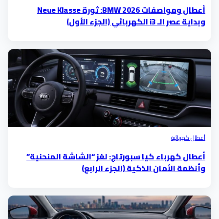
أعطال ومواصفات BMW 2026: ثورة Neue Klasse
وبداية عصر الـ i3 الكهربائي (الجزء الأول)
أعطال كهربائية
أعطال كهرباء كيا سبورتاج: لغز “الشاشة المنحنية”
وأنظمة الأمان الذكية (الجزء الرابع)