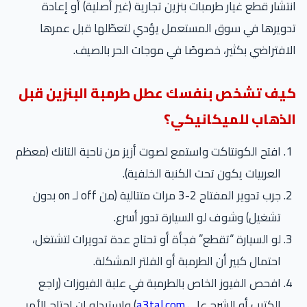
تشار قطع غيار طرمبات بنزين تجارية (غير أصلية) أو إعادة
ويرها في سوق المستعمل يؤدي لتعطّلها قبل عمرها
افتراضي بكثير، خصوصًا في موجات الحر بالصيف.
يف تشخص بنفسك عطل طرمبة البنزين قبل
لذهاب للميكانيكي؟
افتح الكونتاكت واستمع لصوت أزيز من ناحية التانك (معظم
العربيات يكون تحت الكنبة الخلفية).
جرب تدوير المفتاح 2-3 مرات متتالية (من off لـ on بدون
تشغيل) وشوف لو السيارة تدور أسرع.
لو السيارة “تقطع” فجأة أو تحتاج عدة تدويرات لتشتغل،
احتمال كبير أن الطرمبة أو الفلتر المشكلة.
افحص الفيوز الخاص بالطرمبة في علبة الفيوزات (راجع
الكتيب أو الشرح على
a3tal.com
) واستبدله إن احتاج الأمر.