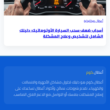
أعطال ميكانيكية
أسباب ضعف سحب السيارة الأوتوماتيك: دليلك
الشامل لتشخيص وعلاج المشكلة
أعطال
.كوم
أعطال.كوم هو دليلك لحلول مشاكل الأجهزة والاتصالات
والكهرباء. نقدم شروحات، نصائح، وأكواد أعطال تساعدك على
إصلاح المشكلات بنفسك أو التواصل مع الدعم الفني المناسب.