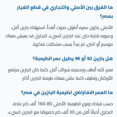
ا الفرق بين الأصلي والتجاري في قطع الغيار
مصر؟
أصلي يكون عمره أطول، صوت أهدأ، استهلاك بنزين أقل،
يوبه قليلة حتى عند البنزين السيء. التجاري قد يعيش معاك
سم أو اثنين، ثم يبدأ يسبب مشكلات متكررة.
نزين 92 أو 95 يطيل عمر الطرمبة؟
م، لأنه أنظف وتحميله شوائب أقل. كلما كان البنزين مرتفع
أوكتان ونظيف كلما عاش معاك طرمبة البنزين أكثر.
ا العمر الافتراضي لطرمبة البنزين في مصر؟
حسب قيادك ونوع الطرمبة: الأصلي 80-160 ألف كم عادة،
اري أحيانًا أقل من 30 ألف كم خصوصًا مع البنزين السيء.