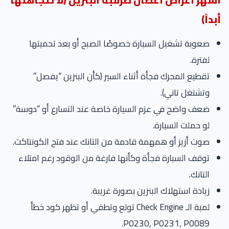
داً)
صعوبة تشغيل السيارة خصوصًا الصبح أو بعد تحميتها
لفترة.
تقطيع المحرك فجأة أثناء السير (كأن البنزين “يفصل”
وتشتغل تاني).
ضعف واضح في عزم السيارة خاصة عند التسارع أو “دوسة”
لو حملت السيارة.
صوت أزيز أو همهمة قادمة من التانك عند فتح الكونتاكت.
توقف السيارة فجأة وكأنها فارغة من الوقود رغم امتلاء
التانك.
زيادة استهلاك البنزين بصورة غريبة.
لمبة الـ Check Engine تولع وتطفي أو تظهر كود خطأ
P0230, P0231, P0089.