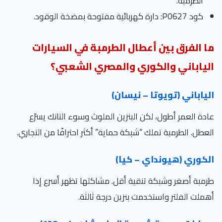
الطرمبة.
كود P0627: دارة كهربائية مفتوحة بمضخة الوقود.
ا الفرق بين أعطال الطرمبة في السيارات
لياباني والكوري والمصري الشعبي؟
لياباني (تويوتا – نيسان)
دة العمر أطول، لكن البنزين الملوث وسوء التانك يسرّع
عطل. الطرمبة تملك “شبكة حماية” أكثر احترافًا من التجاري.
لكوري (هيونداي – كيا)
مبة أصغر وشبكة تنقية أقل. مشاكلها تظهر أسرع إذا
ملت الفلتر واستخدمت بنزين درجة ثالثة.