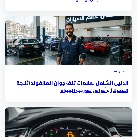
أعطال ميكانيكية
الدليل الشامل لعلامات تلف جوان المانفولد (ثلاجة
المحرك) وأعراض تسريب الهواء