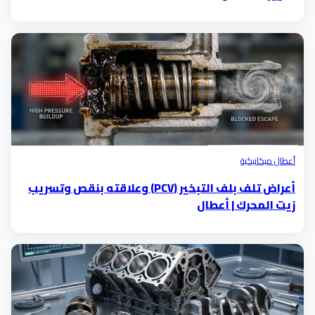
أعطال ميكانيكية
أعراض تلف بلف التبخير (PCV) وعلاقته بنقص وتسريب
زيت المحرك | أعطال