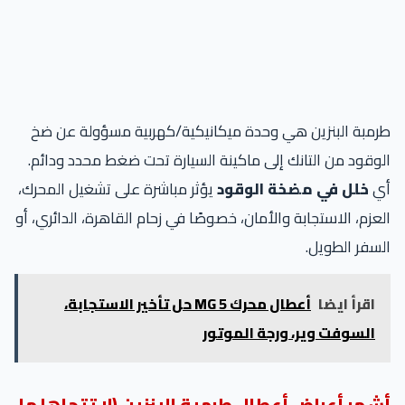
مبة البنزين هي وحدة ميكانيكية/كهربية مسؤولة عن ضخ
وقود من التانك إلى ماكينة السيارة تحت ضغط محدد ودائم.
ي
خلل في مضخة الوقود
يؤثر مباشرة على تشغيل المحرك،
عزم، الاستجابة والأمان، خصوصًا في زحام القاهرة، الدائري، أو
سفر الطويل.
اقرأ ايضا
أعطال محرك MG 5 حل تأخير الاستجابة،
السوفت وير، ورجة الموتور
شهر أعراض أعطال طرمبة البنزين (لا تتجاهلها