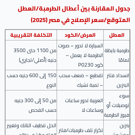
دول المقارنة بين أعطال الطرمبة/العطل
لمتوقع/سعر الإصلاح في مصر (2025)
العطل
العرض/الكود
التكلفة التقريبية
السيارة لا تدور – صوت
رمبة بايظة
من 1100 حتى 3500
الطرمبة لا يعمل –
مامًا
جنيه (أصلي/تجاري)
كود P0230
نسداد فلتر
تقطيع – ضعف سحب
150 إلى 600 جنيه حسب
لبنزين
– لمبة تشيك
النوع
وء
العربية تدور ساعات
من 50 إلى 300 جنيه
وصيلات أو
وساعات لا
حسب الفحص
يوز الطرمبة
نزين
الحل تنظيف التانك وتغيير
تكرار تلف طرمبات/فلتر