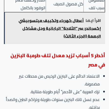
غشوش
الفلتر وكشف نظام
كل فصول الصيف
بب تلف
الوقود بالكامل
اقرأ ايضا
أعطال كهرباء وتكييف ميتسوبيشي
إكسباندر: سر "الثلاجة" اليابانية وحل مشاكل
البصمة (الجزء الثالث)
أخطر 5 أسباب تزيد معدل تلف طرمبة البنزين
ي مصر
الاعتماد الدائم على البنزين الرخيص من محطات غير
مضمونة.
ترك العربية “على الأحمر” أيام طويلة متتالية.
عدم غسل تانك البنزين سنوات طويلة وتراكم الطين والصدأ
بداخله.