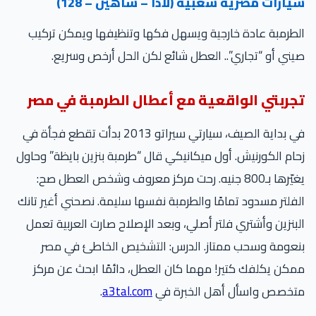
يارات مصرية شعبية (لادا – شاهين – 128)
طرمبة عادة خارجية ويسهل فكها وتنظيفها ويمكن تركيب
ني أو “تجاري”.. العطل شائع لكن الحل أرخص وسريع.
جربتي الواقعية مع أعطال الطرمبة في مصر
في بداية الصيف، سيارتي سيراتو 2013 بدأت تقطع فجأة في
ام الكورنيش. أول ميكانيكي قال “طرمبة بنزين بايظة” وحاول
يغيّرها بـ800 جنيه. رحت مركز معروف وشخص العطل صح:
فلتر مسدود تمامًا والطرمبة نفسها سليمة. نصحني أغير تانك
بنزين وأشتري فلتر أصلي، وبعد الإصلاح صارت العربية تعمل
عومة وسحب ممتاز. الدرس: التشخيص الخاطئ في مصر
كن يكلفك كتير! مهما كان العطل، دائمًا ابحث عن مركز
تخصص واسأل أهل الخبرة في
a3tal.com
.