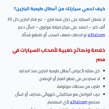
يف تحمي سيارتك من أعطال طرمبة البنزين؟
لا تشغل السيارة على خزان شبه فارغ – غير فلتر البنزين كل 30
ف كم – اعتمد على مركز صيانة موثوق – اسأل دعم
a3tal.c
لو لاحظت ضعف السحب أو تقطيع فجأة.
لاصة ونصائح ذهبية لأصحاب السيارات في
صر
كن متنبّه لأعراض أعطال طرمبة البنزين منذ البداية.
لا تسترخص في قطع الغيار أو الإصلاح.
اشرب من محطات موثوقة.
جرب التواصل مع ميكانيكي كهربائي محترف أو اسأل
مجتمع
a3tal.com
لأي استفسار.