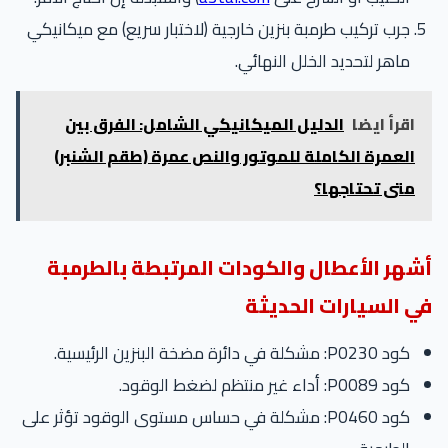
جرب تركيب طرمبة بنزين خارجية (لاختبار سريع) مع ميكانيكي
ماهر لتحديد الخلل النهائي.
اقرأ ايضا
الدليل الميكانيكي الشامل: الفرق بين
العمرة الكاملة للموتور والنص عمرة (طقم الشنبر)
متى تحتاجها؟
شهر الأعطال والكودات المرتبطة بالطرمبة
ي السيارات الحديثة
كود P0230: مشكلة في دائرة مضخة البنزين الرئيسية.
كود P0089: أداء غير منتظم لضغط الوقود.
كود P0460: مشكلة في حساس مستوى الوقود تؤثر على