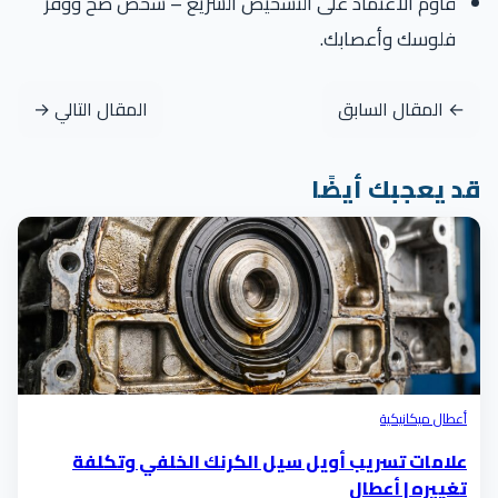
قاوم الاعتماد على التشخيص السريع – شخّص صح ووفر
فلوسك وأعصابك.
← المقال السابق
المقال التالي →
د يعجبك أيضًا
أعطال ميكانيكية
علامات تسريب أويل سيل الكرنك الخلفي وتكلفة
تغييره | أعطال