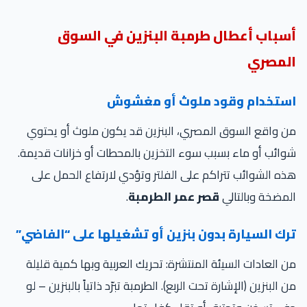
سباب أعطال طرمبة البنزين في السوق
لمصري
ستخدام وقود ملوث أو مغشوش
 واقع السوق المصري، البنزين قد يكون ملوث أو يحتوي
ائب أو ماء بسبب سوء التخزين بالمحطات أو خزانات قديمة.
ه الشوائب تتراكم على الفلتر وتؤدي لارتفاع الحمل على
مضخة وبالتالي
قصر عمر الطرمبة
.
رك السيارة بدون بنزين أو تشغيلها على “الفاضي”
 العادات السيئة المنتشرة: تحريك العربية وبها كمية قليلة
 البنزين (الإشارة تحت الربع). الطرمبة تبرّد ذاتياً بالبنزين – لو