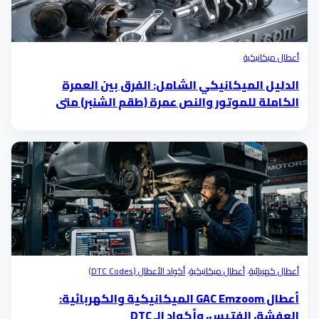
أعطال ميكانيكية
الدليل الميكانيكي الشامل: الفرق بين العمرة
الكاملة للموتور والنص عمرة (طقم الشنبر) متى
تحتاجها؟
أعطال كهربائية
،
أعطال ميكانيكية
،
أكواد الأعطال (DTC Codes)
أعطال GAC Emzoom الميكانيكية والكهربائية:
العفشة، الفتيس، وأكواد الـ DTC