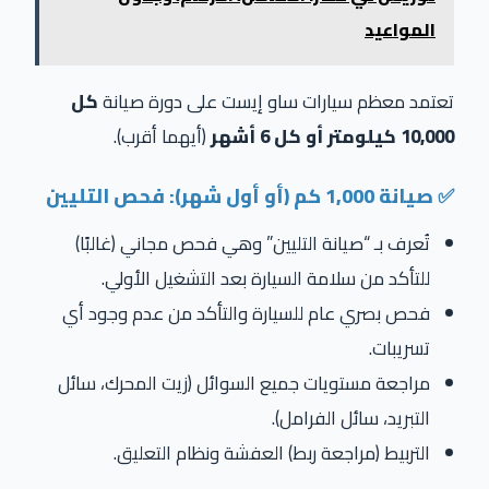
المواعيد
تعتمد معظم سيارات ساو إيست على دورة صيانة
كل
10,000 كيلومتر أو كل 6 أشهر
(أيهما أقرب).
✅ صيانة 1,000 كم (أو أول شهر): فحص التليين
تُعرف بـ “صيانة التليين” وهي فحص مجاني (غالبًا)
للتأكد من سلامة السيارة بعد التشغيل الأولي.
فحص بصري عام للسيارة والتأكد من عدم وجود أي
تسريبات.
مراجعة مستويات جميع السوائل (زيت المحرك، سائل
التبريد، سائل الفرامل).
التربيط (مراجعة ربط) العفشة ونظام التعليق.