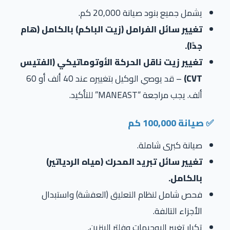
يشمل جميع بنود صيانة 20,000 كم.
تغيير سائل الفرامل (زيت الباكم) بالكامل (هام
جدًا).
تغيير زيت ناقل الحركة الأوتوماتيكي (الفتيس
CVT
)
– قد يوصي الوكيل بتغييره عند 40 ألف أو 60
ألف. يجب مراجعة “MANEAST” للتأكيد.
✅ صيانة 100,000 كم
صيانة كبرى شاملة.
تغيير سائل تبريد المحرك (مياه الردياتير)
بالكامل.
فحص شامل لنظام التعليق (العفشة) واستبدال
الأجزاء التالفة.
تكرار تغيير البوجيهات وفلتر البنزين.