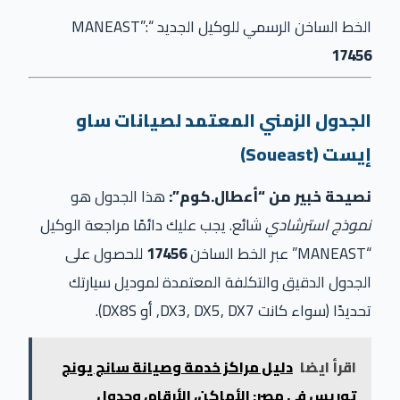
الخط الساخن الرسمي للوكيل الجديد “MANEAST”:
17456
الجدول الزمني المعتمد لصيانات ساو
إيست
(Soueast)
نصيحة خبير من “أعطال.كوم”:
هذا الجدول هو
نموذج استرشادي
شائع. يجب عليك دائمًا مراجعة الوكيل
“MANEAST” عبر الخط الساخن
17456
للحصول على
الجدول الدقيق والتكلفة المعتمدة لموديل سيارتك
تحديدًا (سواء كانت
DX7
,
DX5
,
DX3
, أو
DX8S
).
اقرأ ايضا
دليل مراكز خدمة وصيانة سانج يونج
توريس في مصر: الأماكن، الأرقام، وجدول