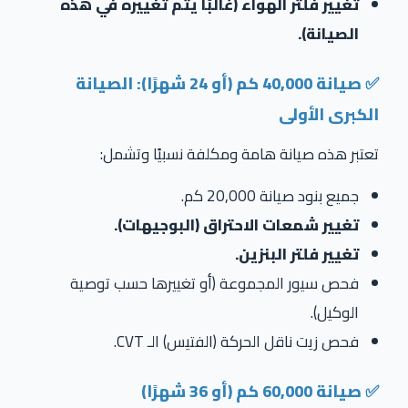
تغيير فلتر الهواء (غالبًا يتم تغييره في هذه
الصيانة).
✅ صيانة 40,000 كم (أو 24 شهرًا): الصيانة
الكبرى الأولى
تعتبر هذه صيانة هامة ومكلفة نسبيًا وتشمل:
جميع بنود صيانة 20,000 كم.
تغيير شمعات الاحتراق (البوجيهات).
تغيير فلتر البنزين.
فحص سيور المجموعة (أو تغييرها حسب توصية
الوكيل).
فحص زيت ناقل الحركة (الفتيس) الـ
CVT
.
✅ صيانة 60,000 كم (أو 36 شهرًا)