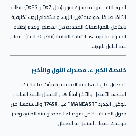
الموديلات المزودة بمحرك توربو (مثل
DX7
و
DX8S
) تتطلب
التزامًا صارمًا بمواعيد تغيير الزيت، واستخدام زيوت تخليقية
بالكامل بالمواصفات المحددة من المصنع، وعدم إطفاء
المحرك مباشرة بعد القيادة الشاقة (انتظر 30 ثانية) لضمان
عمر أطول للتوربو.
خلاصة الخبراء: مصدرك الأول والأخير
للحصول على المعلومة الدقيقة والمؤكدة لسيارتك،
الخطوة الأفضل والأكثر أمانًا هي الاتصال بالخط الساخن
للوكيل الجديد
“MANEAST”
على
17456
والاستفسار عن
جدول الصيانة الخاص بموديلك المحدد وسنة الصنع، وحجز
موعدك لضمان استمرارية الضمان.