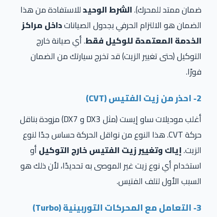
ضمان ممتد للمحرك).
الشرط الوحيد
للاستفادة من هذا
الضمان هو الالتزام الحرفي بجدول الصيانات
داخل مراكز
الخدمة المعتمدة للوكيل فقط
. أي صيانة خارج
التوكيل (حتى تغيير الزيت) قد تخرج سيارتك من الضمان
فورًا.
2- احذر من زيت الفتيس
(CVT)
أغلب موديلات ساو إيست (مثل
DX3
و
DX7
) مزودة بناقل
حركة
CVT
. هذا النوع من نواقل الحركة حساس جدًا لنوع
الزيت.
إياك وتغيير زيت الفتيس خارج التوكيل
أو
استخدام أي نوع زيت غير الموصى به تحديدًا، لأن ذلك هو
السبب الأول لتلف الفتيس.
3- التعامل مع المحركات التوربينية
(Turbo)