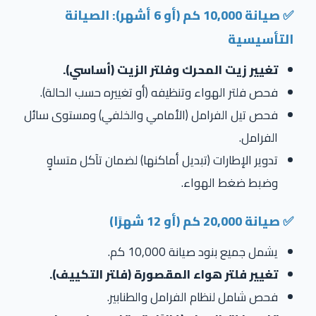
✅ صيانة 10,000 كم (أو 6 أشهر): الصيانة
التأسيسية
تغيير زيت المحرك وفلتر الزيت (أساسي).
فحص فلتر الهواء وتنظيفه (أو تغييره حسب الحالة).
فحص تيل الفرامل (الأمامي والخلفي) ومستوى سائل
الفرامل.
تدوير الإطارات (تبديل أماكنها) لضمان تآكل متساوٍ
وضبط ضغط الهواء.
✅ صيانة 20,000 كم (أو 12 شهرًا)
يشمل جميع بنود صيانة 10,000 كم.
تغيير فلتر هواء المقصورة (فلتر التكييف).
فحص شامل لنظام الفرامل والطنابير.