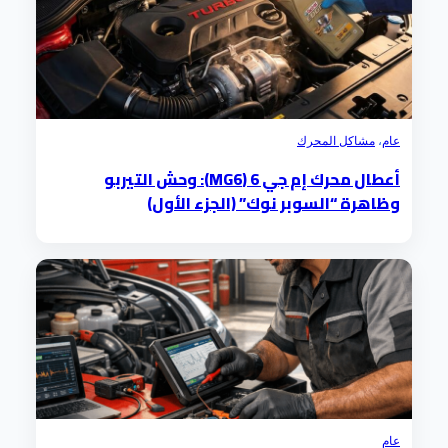
عام
،
مشاكل المحرك
أعطال محرك إم جي 6 (MG6): وحش التيربو
وظاهرة “السوبر نوك” (الجزء الأول)
عام