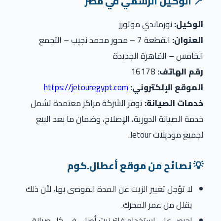
📍 الوكيل الرسمي في مصر
الوكيل:
نورماندي موتورز
العنوان:
القطعة 7 – محور محمد نجيب – التجمع
الخامس – القاهرة الجديدة
رقم الهاتف:
16178
الموقع الإلكتروني:
https://jetouregypt.com
خدمات الصيانة:
توفر الشركة مراكز معتمدة تشمل
خدمة الصيانة الدورية، الإصلاح، وضمان ما بعد البيع
لجميع موديلات Jetour.
💡 نصائح من موقع أعطال.كوم
لا تؤجل تغيير الزيت عن المدة الموصى بها، لأن ذلك
يقلل من عمر المحرك.
احرص على استخدام فلتر زيت أصلي في كل صيانة.