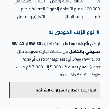
كل
صيانة شاملة (فحص
تشمل الكشف على
100,000
جميع الأنظمة إلكترونيًا
العفشة ونظام
كم
وميكانيكيًا)
التعليق والفرامل
🧴 نوع الزيت الموصى به
توصي
شركة Jetour
باستخدام زيت
5W-30
أو
5W-40
تخليقي بالكامل
من علامات تجارية معروفة مثل
Shell Helix Ultra
أو
Castrol Magnatec
أو
Total
Quartz
، ويتم تغييره كل 5,000 إلى 7,000 كم حسب
ظروف القيادة داخل مصر.
اقرأ ايضا
أعطال السيارات الشائعة