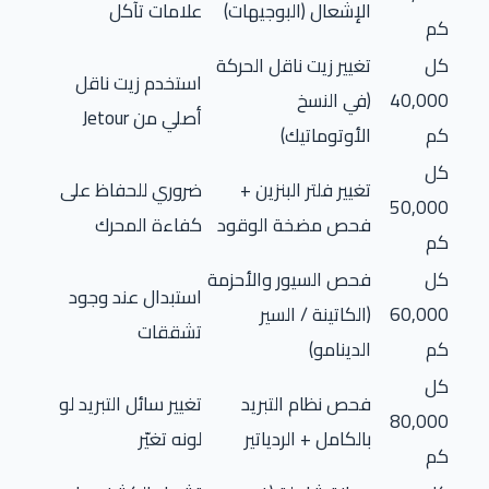
الإشعال (البوجيهات)
علامات تآكل
كم
كل
تغيير زيت ناقل الحركة
استخدم زيت ناقل
40,000
(في النسخ
أصلي من Jetour
كم
الأوتوماتيك)
كل
تغيير فلتر البنزين +
ضروري للحفاظ على
50,000
فحص مضخة الوقود
كفاءة المحرك
كم
كل
فحص السيور والأحزمة
استبدال عند وجود
60,000
(الكاتينة / السير
تشققات
كم
الدينامو)
كل
فحص نظام التبريد
تغيير سائل التبريد لو
80,000
بالكامل + الردياتير
لونه تغيّر
كم