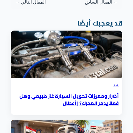
← المقال السابق
المقال التالي →
قد يعجبك أيضًا
عام
أضرار ومميزات تحويل السيارة غاز طبيعي وهل
فعلاً يدمر المحرك؟ | أعطال