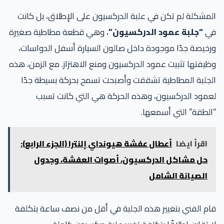
المشكلة لم تكن في علبة الدركسيون على الإطلاق، بل كانت
في
“جلبة عمود الدركسيون”
، وهي قطعة مطاطية صغيرة
ورخيصة جدًا موجودة داخل صالون السيارة أسفل الدواسات،
وظيفتها تثبيت عمود الدركسيون ومنع الاهتزاز. مع الزمن، هذه
الجلبة المطاطية تشققت وأصبحت تسمح بحركة بسيطة جدًا
لعمود الدركسيون، وهذه الحركة هي التي كانت تسبب
“الطقة” التي أسمعها.
اقرأ ايضا
أعطال عفشة هيونداي إلنترا (الجزء الرابع):
حل مشاكل الدركسيون، أصوات العفشة، وجدول
الصيانة الشامل
قام الفني بتغيير هذه الجلبة في أقل من نصف ساعة بتكلفة