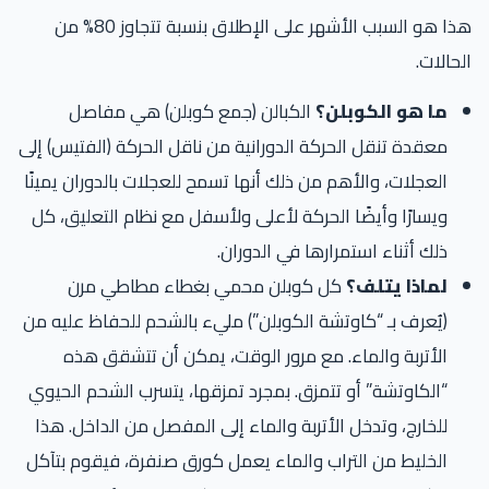
هذا هو السبب الأشهر على الإطلاق بنسبة تتجاوز 80% من
الحالات.
ما هو الكوبلن؟
الكبالن (جمع كوبلن) هي مفاصل
معقدة تنقل الحركة الدورانية من ناقل الحركة (الفتيس) إلى
العجلات، والأهم من ذلك أنها تسمح للعجلات بالدوران يمينًا
ويسارًا وأيضًا الحركة لأعلى ولأسفل مع نظام التعليق، كل
ذلك أثناء استمرارها في الدوران.
لماذا يتلف؟
كل كوبلن محمي بغطاء مطاطي مرن
(يُعرف بـ “كاوتشة الكوبلن”) مليء بالشحم للحفاظ عليه من
الأتربة والماء. مع مرور الوقت، يمكن أن تتشقق هذه
“الكاوتشة” أو تتمزق. بمجرد تمزقها، يتسرب الشحم الحيوي
للخارج، وتدخل الأتربة والماء إلى المفصل من الداخل. هذا
الخليط من التراب والماء يعمل كورق صنفرة، فيقوم بتآكل