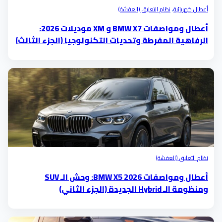
أعطال كهربائية
،
نظام التعليق (العفشة)
أعطال ومواصفات BMW X7 و XM موديلات 2026:
الرفاهية المفرطة وتحديات التكنولوجيا (الجزء الثالث)
نظام التعليق (العفشة)
أعطال ومواصفات BMW X5 2026: وحش الـ SUV
ومنظومة الـ Hybrid الجديدة (الجزء الثاني)