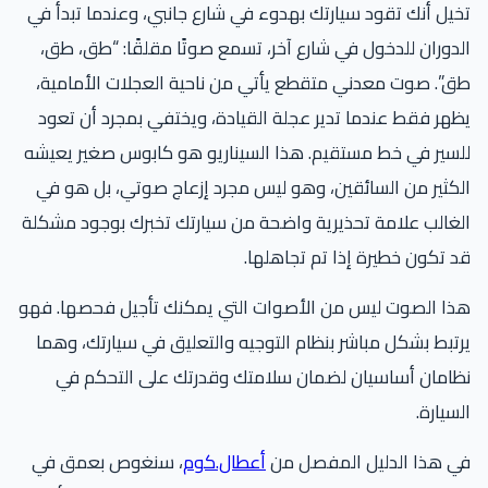
تخيل أنك تقود سيارتك بهدوء في شارع جانبي، وعندما تبدأ في
الدوران للدخول في شارع آخر، تسمع صوتًا مقلقًا: “طق، طق،
طق”. صوت معدني متقطع يأتي من ناحية العجلات الأمامية،
يظهر فقط عندما تدير عجلة القيادة، ويختفي بمجرد أن تعود
للسير في خط مستقيم. هذا السيناريو هو كابوس صغير يعيشه
الكثير من السائقين، وهو ليس مجرد إزعاج صوتي، بل هو في
الغالب علامة تحذيرية واضحة من سيارتك تخبرك بوجود مشكلة
قد تكون خطيرة إذا تم تجاهلها.
هذا الصوت ليس من الأصوات التي يمكنك تأجيل فحصها. فهو
يرتبط بشكل مباشر بنظام التوجيه والتعليق في سيارتك، وهما
نظامان أساسيان لضمان سلامتك وقدرتك على التحكم في
السيارة.
في هذا الدليل المفصل من
أعطال.كوم
، سنغوص بعمق في