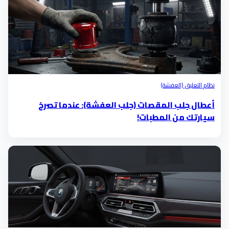
نظام التعليق (العفشة)
أعطال جلب المقصات (جلب العفشة): عندما تصرخ
سيارتك من المطبات!