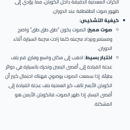
الكرات المعدنية الدقيقة داخل الكوبلن، مما يؤدي إلى
ظهور صوت الطقطقة عند الدوران.
كيفية التشخيص:
صوت مميز:
الصوت يكون “طق طق طق” واضح
ومستمر ويزداد سرعته كلما زادت سرعة السيارة أثناء
الدوران.
اختبار بسيط:
اذهب إلى مكان واسع وفارغ. قم بلف
عجلة القيادة إلى أقصى اليمين وتحرك بالسيارة في دوائر
بطيئة. إذا سمعت الصوت بوضوح، فهناك احتمال كبير أن
الكوبلن الأيسر تالف. كرر العملية بلف عجلة القيادة إلى
أقصى اليسار، إذا ظهر الصوت، فالكوبلن الأيمن هو
المشكلة.