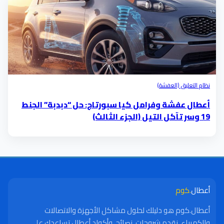
نظام التعليق (العفشة)
أعطال عفشة وفرامل كيا سبورتاج: حل “دبدبة” الجنط
19 وسر تآكل التيل (الجزء الثالث)
أعطال
.كوم
أعطال.كوم هو دليلك لحلول مشاكل الأجهزة والاتصالات
والكهرباء. نقدم شروحات، نصائح، وأكواد أعطال تساعدك على