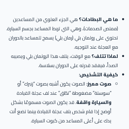
ما هي البطاحات؟
هي الجزء العلوي من المساعدين
(ممتص الصدمات)، وهي التي تربط المساعد بجسم السيارة.
تحتوي على رولمان بلي (رمان بلي) يسمح للمساعد بالدوران
مع العجلة عند التوجيه.
لماذا تتلف؟
مع الوقت، يتلف هذا الرولمان بلي ويصيبه
الصدأ، فيفقد قدرته على الدوران بسلاسة.
كيفية التشخيص:
صوت مميز:
الصوت يكون أشبه بصوت “زنبرك” أو
“سوستة” مضغوطة “تطُق” عند لف عجلة القيادة
والسيارة واقفة
. قد يكون الصوت مسموعًا بشكل
أوضح إذا قام شخص بلف عجلة القيادة بينما تضع أنت
يدك على أعلى المساعد من كبوت السيارة.