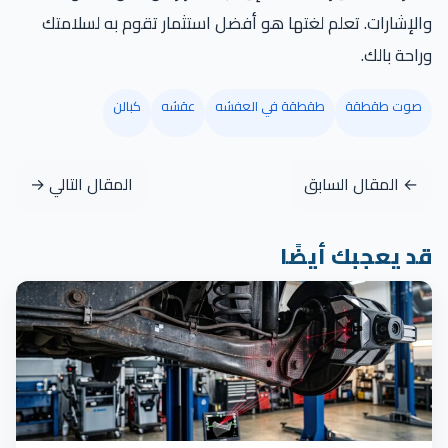
والإشارات. تعلم لغتها هو أفضل استثمار تقوم به لسلامتك
وراحة بالك.
صوت طقطقة
طقطقة في العفشه
عقشه
كبالن
← المقال السابق
المقال التالي →
قد يعجبك أيضًا