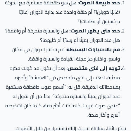
حدد طبيعة الصوت:
هل هو طقطقة مستمرة مع الحركة
(غالبًا كوبلن)؟ أم طقة واحدة عند بداية الدوران (غالبًا
دركسيون أو بطاحات)؟
حدد متى يظهر الصوت:
هل والسيارة متحركة أم واقفة؟
هل عند الدوران يمينًا أم يسارًا أم كليهما؟
قم بالاختبارات البسيطة:
قم باختبار الدوران في مكان
واسع، واختبار هز عجلة القيادة والسيارة واقفة.
توجه إلى فني متخصص:
بعد أن تكون قد كونت فكرة
مبدئية، اذهب إلى فني متخصص في “العفشة” وأخبره
بملاحظاتك الدقيقة. قل له: “أسمع صوت طقطقة مستمرة
عند الدوران يمينًا والسيارة متحركة”، بدلاً من أن تقول له
“عندي صوت غريب”. كلما كنت أكثر دقة، كلما كان تشخيصه
أسرع وأكثر صحة.
تذكر دائمًا، سيارتك تتحدث إليك باستمرار من خلال الأصوات