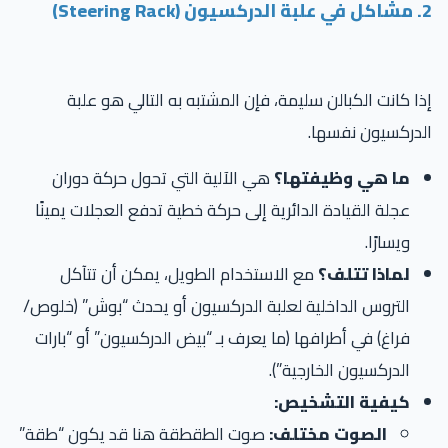
2. مشاكل في علبة الدركسيون (Steering Rack)
إذا كانت الكبالن سليمة، فإن المشتبه به التالي هو علبة
الدركسيون نفسها.
ما هي وظيفتها؟
هي الآلية التي تحول حركة دوران
عجلة القيادة الدائرية إلى حركة خطية تدفع العجلات يمينًا
ويسارًا.
لماذا تتلف؟
مع الاستخدام الطويل، يمكن أن تتآكل
التروس الداخلية لعلبة الدركسيون أو يحدث “بوش” (خلوص/
فراغ) في أطرافها (ما يعرف بـ “بيض الدركسيون” أو “بارات
الدركسيون الخارجية”).
كيفية التشخيص:
الصوت مختلف:
صوت الطقطقة هنا قد يكون “طقة”