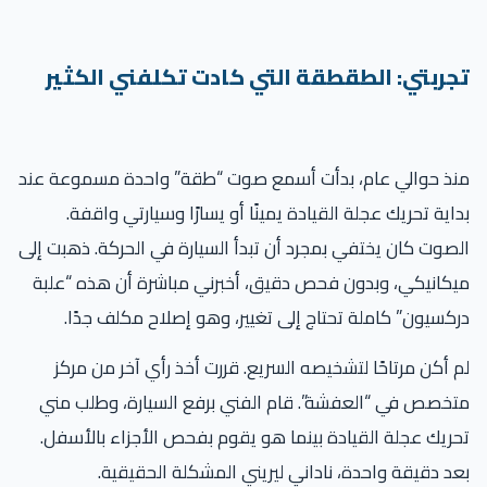
تجربتي: الطقطقة التي كادت تكلفني الكثير
منذ حوالي عام، بدأت أسمع صوت “طقة” واحدة مسموعة عند
بداية تحريك عجلة القيادة يمينًا أو يسارًا وسيارتي واقفة.
الصوت كان يختفي بمجرد أن تبدأ السيارة في الحركة. ذهبت إلى
ميكانيكي، وبدون فحص دقيق، أخبرني مباشرة أن هذه “علبة
دركسيون” كاملة تحتاج إلى تغيير، وهو إصلاح مكلف جدًا.
لم أكن مرتاحًا لتشخيصه السريع. قررت أخذ رأي آخر من مركز
متخصص في “العفشة”. قام الفني برفع السيارة، وطلب مني
تحريك عجلة القيادة بينما هو يقوم بفحص الأجزاء بالأسفل.
بعد دقيقة واحدة، ناداني ليريني المشكلة الحقيقية.