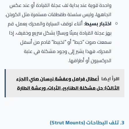
واحدة قوية عند بداية لف عجلة القيادة أو عند عكس
اتجاهها، وليس سلسلة طقطقات مستمرة مثل الكوبلن.
اختبار بسيط:
أثناء توقف السيارة والمحرك يعمل، قم
بهز عجلة القيادة يمينًا ويسارًا بشكل سريع وخفيف. إذا
سمعت صوت “خبط” أو “تخبيط” قادم من أسفل
المحرك، فهذا يشير إلى وجود مشكلة في علبة
الدركسيون أو أطرافها.
اقرأ ايضا
أعطال فرامل وعفشة نيسان صني (الجزء
الثالث): حل مشكلة الطنابير، الثبات، ورعشة الطارة
3. تلف البطاحات (Strut Mounts)