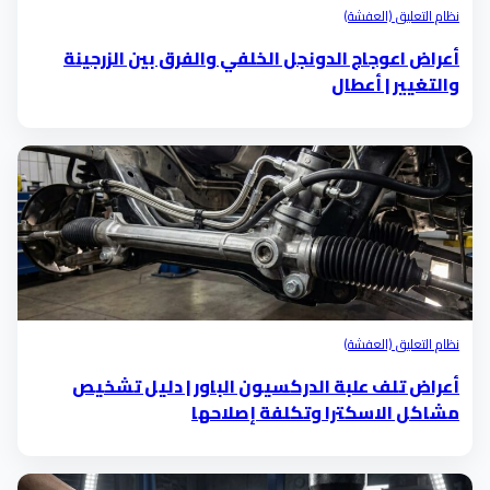
نظام التعليق (العفشة)
أعراض اعوجاج الدونجل الخلفي والفرق بين الزرجينة
والتغيير | أعطال
نظام التعليق (العفشة)
أعراض تلف علبة الدركسيون الباور | دليل تشخيص
مشاكل الاسكترا وتكلفة إصلاحها