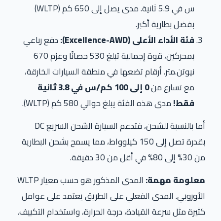
س في 5.9 ثانية. مدى يصل إلى 650 كم (WLTP)
بفضل بطارية أكبر.
فئة الأداء الأعلى (Excellence-AWD):
دفع رباعي
بمحركين، قوة إجمالية تبلغ 530 حصانًا وعزم 670
نيوتن.متر. أرقام تضعها في منطقة السيارات الخارقة،
مع تسارع من
0 إلى 100 كم/س في 3.8 ثانية
فقط!
مدى هذه الفئة يبلغ حوالي 580 كم (WLTP).
أما بالنسبة للشحن، فتدعم السيارة الشحن السريع DC
بقدرة تصل إلى 150 كيلوواط، مما يسمح بشحن البطارية
من 30% إلى 80% في أقل من 30 دقيقة.
معلومة مهمة:
المدى المذكور هو حسب معيار WLTP
الأوروبي. المدى الفعلي على الطريق يعتمد على عوامل
كثيرة مثل سرعة القيادة، درجة الحرارة، واستخدام التكييف.