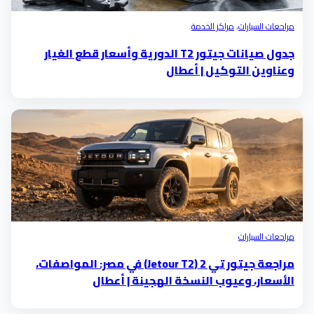
مراحعات السيارات
،
مراكز الخدمة
جدول صيانات جيتور T2 الدورية وأسعار قطع الغيار
وعناوين التوكيل | أعطال
مراحعات السيارات
مراجعة جيتور تي 2 (Jetour T2) في مصر: المواصفات،
الأسعار، وعيوب النسخة الهجينة | أعطال