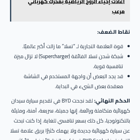
أعادت إحياء الروح الرياضية بمحرك كهربائي
مرعب
نقاط الضعف:
قوة العلامة التجارية لـ “تسلا” ما زالت أكبر عالميًا.
شبكة شحن تسلا الفائقة (Supercharger) لا تزال ميزة
تنافسية قوية.
قد يجد البعض أن واجهة المستخدم في الشاشة
معقدة بعض الشيء في البداية.
الحكم النهائي:
لقد نجحت BYD في تقديم سيارة سيدان
كهربائية متكاملة ورائعة. إنها جميلة، سريعة، آمنة، ومليئة
بالتكنولوجيا، كل ذلك بسعر تنافسي للغاية. إذا كنت تبحث
عن سيارة كهربائية جديدة ولا يهمك كثيرًا بريق علامة تسلا