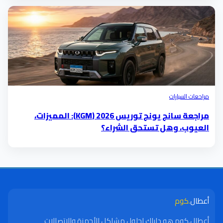
مراحعات السيارات
مراجعة سانج يونج توريس 2026 (KGM): المميزات،
العيوب، وهل تستحق الشراء؟
أعطال
.كوم
أعطال.كوم هو دليلك لحلول مشاكل الأجهزة والاتصالات