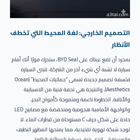
التصميم الخارجي: لغة المحيط التي تخطف
الأنظار
بمجرد أن تقع عيناك على BYD Seal، ستدرك فورًا أنك أمام
سيارة لا تشبه أي شيء آخر من الشركة. تتبنى السيارة
فلسفة تصميم جديدة تسمى “جماليات المحيط” (Ocean
Aesthetics)، والنتيجة هي تحفة فنية من الانسيابية
والأناقة. الخطوط ناعمة ومتموجة كأمواج البحر،
والواجهة الأمامية هجومية ومنخفضة مع مصابيح LED
حادة على شكل حرف C مستوحاة من قطرات الماء. لا
توجد شبكة تهوية تقليدية، مما يمنحها المظهر النظيف
والمستقبلي الذي يليق بسيارة كهربائية بالكامل.