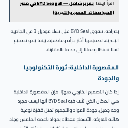
اقرأ ايضا
تقرير شامل — BYD Seagull في مصر
(المواصفات، السعر، والتجربة)
بصراحة، تتفوق BYD Seal على تسلا موديل 3 في الجاذبية
البصرية. تصميمها أكثر جرأة وعاطفية، بينما يبدو تصميم
تسلا بسيطًا وعمليًا إلى حد ما بالمقارنة.
المقصورة الداخلية: ثورة التكنولوجيا
والجودة
إذا كان التصميم الخارجي مبهرًا، فإن المقصورة الداخلية
هي المكان الذي تثبت فيه BYD Seal أنها ليست مجرد
وجه جميل. جودة المواد والتجميع تمثل قفزة نوعية
هائلة للشركة. الأسطح مغطاة بمواد ناعمة الملمس وجلد