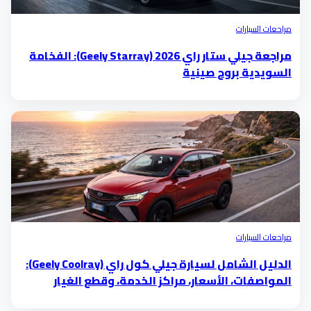
مراحعات السيارات
مراجعة جيلي ستار راي 2026 (Geely Starray): الفخامة
السويدية بروح صينية
مراحعات السيارات
الدليل الشامل لسيارة جيلي كول راي (Geely Coolray):
المواصفات، الأسعار، مراكز الخدمة، وقطع الغيار