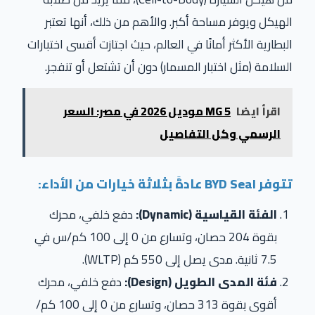
الهيكل ويوفر مساحة أكبر. والأهم من ذلك، أنها تعتبر
البطارية الأكثر أمانًا في العالم، حيث اجتازت أقسى اختبارات
السلامة (مثل اختبار المسمار) دون أن تشتعل أو تنفجر.
اقرأ ايضا
MG 5 موديل 2026 في مصر: السعر
الرسمي وكل التفاصيل
تتوفر BYD Seal عادةً بثلاثة خيارات من الأداء:
الفئة القياسية (Dynamic):
دفع خلفي، محرك
بقوة 204 حصان، وتسارع من 0 إلى 100 كم/س في
7.5 ثانية. مدى يصل إلى 550 كم (WLTP).
فئة المدى الطويل (Design):
دفع خلفي، محرك
أقوى بقوة 313 حصان، وتسارع من 0 إلى 100 كم/