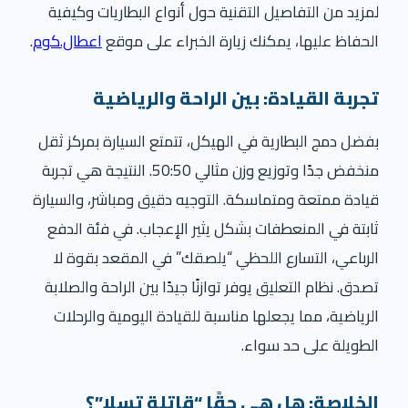
لمزيد من التفاصيل التقنية حول أنواع البطاريات وكيفية
الحفاظ عليها، يمكنك زيارة الخبراء على موقع
اعطال.كوم
.
تجربة القيادة: بين الراحة والرياضية
بفضل دمج البطارية في الهيكل، تتمتع السيارة بمركز ثقل
منخفض جدًا وتوزيع وزن مثالي 50:50. النتيجة هي تجربة
قيادة ممتعة ومتماسكة. التوجيه دقيق ومباشر، والسيارة
ثابتة في المنعطفات بشكل يثير الإعجاب. في فئة الدفع
الرباعي، التسارع اللحظي “يلصقك” في المقعد بقوة لا
تصدق. نظام التعليق يوفر توازنًا جيدًا بين الراحة والصلابة
الرياضية، مما يجعلها مناسبة للقيادة اليومية والرحلات
الطويلة على حد سواء.
الخلاصة: هل هي حقًا “قاتلة تسلا”؟