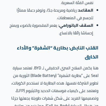
نفس الفئة السعرية.
المقاعد:
رياضية ومريحة جدًا، وتوفر دعمًا ممتازًا
للجسم في المنعطفات.
السقف البانورامي:
يغمر المقصورة بالضوء ويمنح
إحساسًا رائعًا بالاتساع.
القلب النابض: بطارية “الشفرة” والأداء
الخارق
هنا يكمن السلاح السري الحقيقي لـ BYD. تعتمد سيارة
Seal على “بطارية الشفرة” (Blade Battery) الثورية من
تطوير الشركة نفسها. هذه البطارية لا تستخدم الكوبالت،
وتعتمد على كيمياء فوسفات الحديد والليثيوم (LFP)،
وتصميمها الفريد على شكل شفرات طويلة يجعلها جزءًا
من هيكل السيارة (Cell-to-Body)، مما يزيد من صلابة