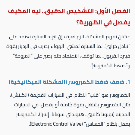
لفصل الأول: التشخيص الدقيق.. ليه المكيف
فصل في الظهرية؟
ان نفهم المشكلة، لازم نعرف إن تبريد السيارة يعتمد على
بادل حراري”. لما السيارة تمشي، الهواء يضرب في الرديتر بقوة
برد الفريون. لما توقف، الاعتماد كله يصير على “المروحة”
ضغط الكمبروسر”.
كانيكية)
كمبروسر هو “قلب” النظام. في السيارات القديمة (الكلتش)،
ن الكمبروسر يشتغل بقوة كاملة أو يفصل. في السيارات
حديثة (تويوتا كامري، هيونداي سوناتا، إلنترا)، الكمبروسر
ل بنظام “الحساس” (Electronic Control Valve).