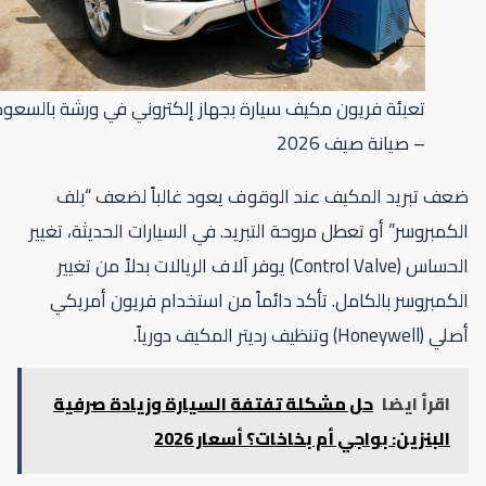
تعبئة فريون مكيف سيارة بجهاز إلكتروني في ورشة بالسعودية
– صيانة صيف 2026
ف تبريد المكيف عند الوقوف يعود غالباً لضعف “بلف
كمبروسر” أو تعطل مروحة التبريد. في السيارات الحديثة، تغيير
الحساس (Control Valve) يوفر آلاف الريالات بدلاً من تغيير
كمبروسر بالكامل. تأكد دائماً من استخدام فريون أمريكي
Honeywe) وتنظيف رديتر المكيف دورياً.
اقرأ ايضا
حل مشكلة تفتفة السيارة وزيادة صرفية
البنزين: بواجي أم بخاخات؟ أسعار 2026