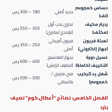
ساس كمبروسر
جديد أصلي
180 – 300 ر.س
لف)
ديتر مكيف
تجاري نخب أول
350 – 550 ر.س
مكثف)
(تيلاندي/ماليزي)
عبئة فريون
فريون أمريكي
250 – 350 ر.س
جهاز إلكتروني)
أصلي
سيل دورة
بجهاز الفلاشينج
400 – 600 ر.س
لتكييف (كاملة)
(لتنظيف الرايش)
غل يد (تركيب
فني فلبيني /
300 – 500 ر.س
مبروسر)
باكستاني
لفصل الخامس: نصائح “أعطال.كوم” لصيف
رد