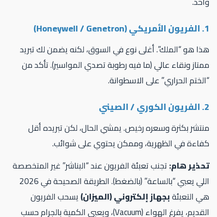
حد.
Honeywe)
ا هو “الملك”. أغلى نوع في السوق، لكنه يضمن لك تبريد
تاز ونقاء عالي (ما فيه رطوبة تصدي المواسير). تأكد من
لختم الحراري” على الاسطوانة.
لصيني
تشر بكثرة وسعره رخيص. يمشي الحال، لكن تبريده أقل
فاءة في الظهرية، وممكن يحتوي على شوائب.
حذير هام:
تجنب تعبئة الفريون عند “البناشر” غير المتخصصة
اللي يعبي “بالساعة” (بالضغط). الطريقة الصحيحة في 2026
ي التعبئة
بجهاز إلكتروني (الميزان)
يسحب الفريون
القديم، يفرغ الهواء (Vacuum)، ويعبي الكمية بالجرام حسب