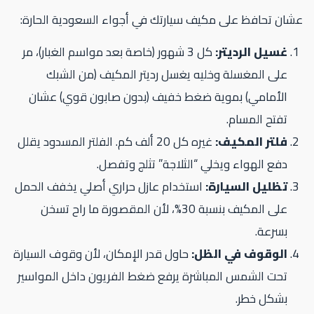
ان تحافظ على مكيف سيارتك في أجواء السعودية الحارة:
غسيل الرديتر:
كل 3 شهور (خاصة بعد مواسم الغبار)، مر
على المغسلة وخليه يغسل رديتر المكيف (من الشبك
الأمامي) بموية ضغط خفيف (بدون صابون قوي) عشان
تفتح المسام.
فلتر المكيف:
غيره كل 20 ألف كم. الفلتر المسدود يقلل
دفع الهواء ويخلي “الثلاجة” تثلج وتفصل.
تظليل السيارة:
استخدام عازل حراري أصلي يخفف الحمل
على المكيف بنسبة 30%، لأن المقصورة ما راح تسخن
بسرعة.
الوقوف في الظل:
حاول قدر الإمكان، لأن وقوف السيارة
تحت الشمس المباشرة يرفع ضغط الفريون داخل المواسير
بشكل خطر.