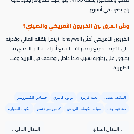
صعب ومستحيل ينظف 100%، ولو ركبت كمبروسر جديد عليه
ح يضرب في أسبوع.
ش الفرق بين الفريون الأمريكي والصيني؟
الفريون الأمريكي (مثل Honeywell) يتميز بنقائه العالي وقدرته
ى التبريد السريع وعدم تفاعله مع أجزاء النظام. الصيني قد
حتوي على رطوبة تسبب صدأ داخلي وضعف في التبريد وقت
ظهرية.
المكيف يفصل
تعبئة فريون
تويوتا كامري
حساس الكمبروسر
صناعية جدة
صيانة مكيفات الرياض
كمبروسر دنسو
مكيف السيارة
← المقال السابق
المقال التالي →