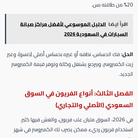
طاقته بس.
اقرأ ايضا
الدليل الموسوعي لأفضل مراكز صيانة
السيارات في السعودية 2026
حل:
فك الحساس، نظفه أو غيره بحساس أصلي (دنسو)، وغير
ت الكمبروسر، وبيرجع يشتغل وكالة وتوفر قيمة الكمبروسر
جديد.
لفصل الثالث: أنواع الفريون في السوق
لسعودي (الأصلي والتجاري)
في 2026، السوق مليان علب فريون، والغش فيها كثير.
ستخدام فريون رديء ممكن يضرب لك الكمبروسر في شهر