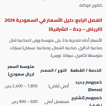
الوج الوكالة.
الفصل الرابع: دليل الأسعار في السعودية 2026
الرياض – جدة – الشرقية)
أسعار أدناه تقديرية بناءً على متوسط ورش الصناعية (مثل
اعية الدائري، صناعية الشمال، وصناعية عسفان) لسيارات
وسطة (كامري، سوناتا، تورس):
متوسط السعر
لخدمة / القطعة
النوع / المصدر
(ريال سعودي)
مبروسر جديد
أصلي (ياباني)
1,800 – 2,400 ر.س
مبروسر (تشليح
مستعمل أصلي
600 – 900 ر.س
ظيف)