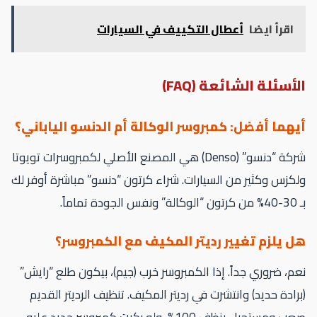
اقرأ ايضا
أعطال التكييف في السيارات
أسئلة الشائعة (FAQ)
يهما أفضل: كمبروسر الوكالة أم الدنسو الياباني؟
شركة “دنسو” (Denso) هي المصنع الأصلي لكمبروسرات تويوتا
كزس وكثير من السيارات. شراء كرتون “دنسو” مباشرة أوفر لك
س الجودة تماماً.
ل يلزم تغيير رديتر المكيف مع الكمبروسر؟
م، ضروري جداً. إذا الكمبروسر خرب (جيم)، بيكون طلع “رايش”
رادة حديد) وانتشرت في رديتر المكيف. تنظيف الرديتر القديم