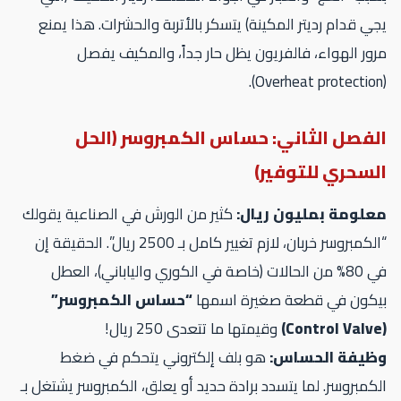
ي قدام رديتر المكينة) يتسكر بالأتربة والحشرات. هذا يمنع
ور الهواء، فالفريون يظل حار جداً، والمكيف يفصل
لفصل الثاني: حساس الكمبروسر (الحل
لسحري للتوفير)
علومة بمليون ريال:
كثير من الورش في الصناعية يقولك
“الكمبروسر خربان، لازم تغيير كامل بـ 2500 ريال”. الحقيقة إن
في 80% من الحالات (خاصة في الكوري والياباني)، العطل
يكون في قطعة صغيرة اسمها
“حساس الكمبروسر”
وقيمتها ما تتعدى 250 ريال!
ظيفة الحساس:
هو بلف إلكتروني يتحكم في ضغط
كمبروسر. لما يتسدد برادة حديد أو يعلق، الكمبروسر يشتغل بـ