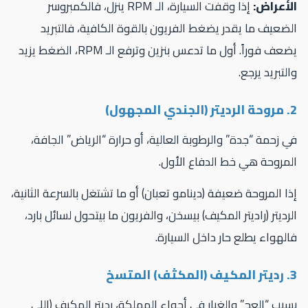
لأعراض:
إذا وقفت السيارة، الـ RPM ينزل، فالكمبروسر
ضعيف ما يقدر يضغط الفريون بالقوة الكافية، فالتبريد
يضعف فوراً. أول ما تدعس بنزين وترفع الـ RPM، الضغط يزيد
لتبريد يرجع.
مجهول)
 زحمة “جدة” والرطوبة العالية، أو حرارة “الرياض” الجافة،
مروحة هي خط الدفاع الأول.
ا المروحة ضعيفة (دينامو تعبان) أو ما تشتغل بالسرعة الثانية،
رديتر (راديتر المكيف) بيسخن، والفريون ما بيتحول لسائل بارد،
لهواء يطلع حار داخل السيارة.
المتسخ
بب “العج” والغبار في أجواء المملكة، رديتر المكيف (اللي