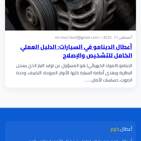
أغسطس 11, 2025
—
mr.mon7aref@gmail.com
أعطال الدينامو في السيارات: الدليل العملي
الكامل للتشخيص والإصلاح
الدينامو (المولد الكهربائي) هو المسؤول عن توليد التيار الذي يشحن
البطارية ويغذي أنظمة السيارة كلها: الأنوار، المروحة، التكييف، وحدة
الصوت، حساسات الأمان……
أعطال
.كوم