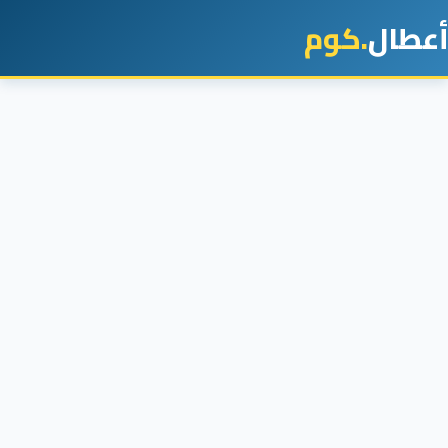
أعطال
.كوم