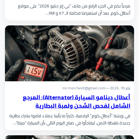
الرابع)
مرحباً بكم في الجزء الرابع من ملف “بي إم دبليو 2026” على موقع
أعطال.كوم. بعد أن استعرضنا فخامة الـ X7 و XM…
يناير 18, 2026
—
mr.mon7aref@gmail.com
أعطال دينامو السيارة (Alternator): المرجع
الشامل لفحص الشحن ولمبة البطارية
في ورشة “أعطال.كوم” الرقمية، كثيراً ما يأتينا عملاء قاموا بشراء بطارية
جديدة باهظة الثمن، ليفاجأوا في صباح اليوم التالي بأن السيارة “ميتة”…