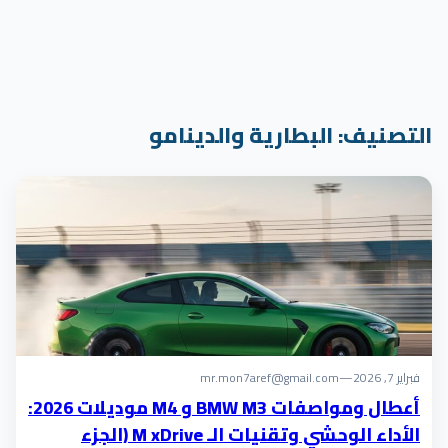
التصنيف:
البطارية والدينامو
فبراير 7, 2026
—
mr.mon7aref@gmail.com
أعطال ومواصفات BMW M3 و M4 موديلات 2026:
الأداء الوحشي وتقنيات الـ M xDrive (الجزء