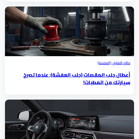
نظام التعليق (العفشة)
أعطال جلب المقصات (جلب العفشة): عندما تصرخ
سيارتك من المطبات!