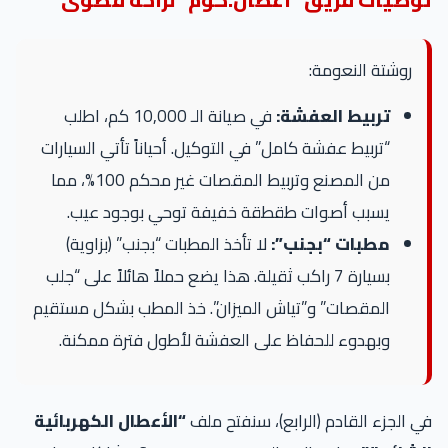
روشتة النعومة:
تربيط العفشة:
في صيانة الـ 10,000 كم، اطلب
“تربيط عفشة كامل” في التوكيل. أحياناً تأتي السيارات
من المصنع وتربيط المقصات غير محكم 100%، مما
يسبب أصوات طقطقة خفيفة توحي بوجود عيب.
مطبات “بجنب”:
لا تأخذ المطبات “بجنب” (بزاوية)
بسيارة 7 راكب ثقيلة. هذا يضع حملاً هائلاً على “جلب
المقصات” و”تياش الميزان”. خذ المطب بشكل مستقيم
وبهدوء للحفاظ على العفشة لأطول فترة ممكنة.
في الجزء القادم (الرابع)، سنفتح ملف
“الأعطال الكهربائية