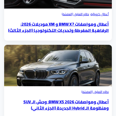
أعطال كهربائية
،
نظام التعليق (العفشة)
أعطال ومواصفات BMW X7 و XM موديلات 2026:
الرفاهية المفرطة وتحديات التكنولوجيا (الجزء الثالث)
نظام التعليق (العفشة)
أعطال ومواصفات BMW X5 2026: وحش الـ SUV
ومنظومة الـ Hybrid الجديدة (الجزء الثاني)