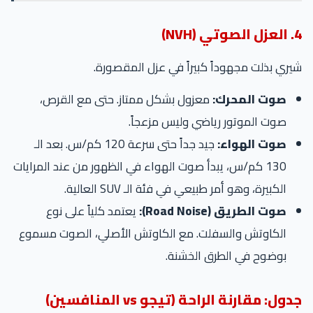
4. العزل الصوتي (NVH)
شيري بذلت مجهوداً كبيراً في عزل المقصورة.
صوت المحرك:
معزول بشكل ممتاز. حتى مع القرص،
صوت الموتور رياضي وليس مزعجاً.
صوت الهواء:
جيد جداً حتى سرعة 120 كم/س. بعد الـ
130 كم/س، يبدأ صوت الهواء في الظهور من عند المرايات
الكبيرة، وهو أمر طبيعي في فئة الـ SUV العالية.
صوت الطريق (Road Noise):
يعتمد كلياً على نوع
الكاوتش والسفلت. مع الكاوتش الأصلي، الصوت مسموع
بوضوح في الطرق الخشنة.
جدول: مقارنة الراحة (تيجو vs المنافسين)