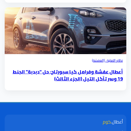
نظام التعليق (العفشة)
أعطال عفشة وفرامل كيا سبورتاج: حل “دبدبة” الجنط
19 وسر تآكل التيل (الجزء الثالث)
أعطال
.كوم