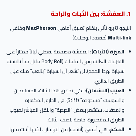
1. العفشة: بين الثبات والراحة
التيجو 8 برو تأتي بنظام تعليق أمامي
MacPherson
وخلفي
Multi-link
(متعدد الوصلات).
الميزة (الثبات):
العفشة مصممة لتعطي ثباتاً ممتازاً على
السرعات العالية وفي الملفات (Body Roll قليل جداً بالنسبة
لسيارة بهذا الحجم). لن تشعر أن السيارة “بتلعب” منك على
الطريق الدائري.
العيب (النشفان):
لكي تحقق هذا الثبات، المساعدين
والسوست “مشدودة” (Stiff). في الطرق المكسرة
والمدقات، ستشعر ببعض “الدبدبة” والنقل المباشر لعيوب
الطريق للمقصورة، خاصة للصف الثالث.
الحكم:
هي أقسى (أنشف) من التوسان، لكنها أثبت منها