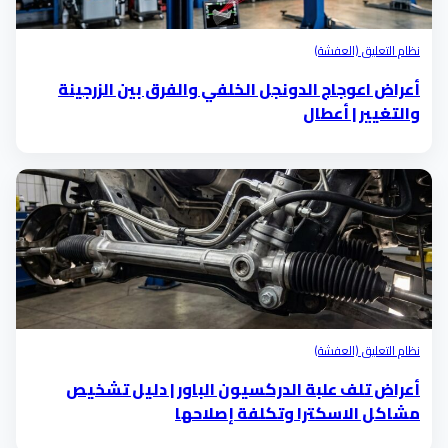
نظام التعليق (العفشة)
أعراض اعوجاج الدونجل الخلفي والفرق بين الزرجينة
والتغيير | أعطال
نظام التعليق (العفشة)
أعراض تلف علبة الدركسيون الباور | دليل تشخيص
مشاكل الاسكترا وتكلفة إصلاحها