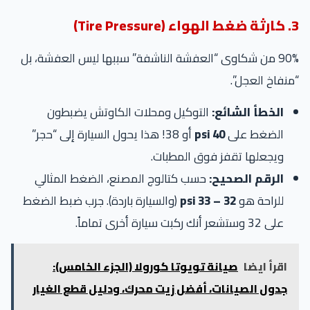
3. كارثة ضغط الهواء (Tire Pressure)
90% من شكاوى “العفشة الناشفة” سببها ليس العفشة، بل
“منفاخ العجل”.
الخطأ الشائع:
التوكيل ومحلات الكاوتش يضبطون
الضغط على
40 psi
أو 38! هذا يحول السيارة إلى “حجر”
ويجعلها تقفز فوق المطبات.
الرقم الصحيح:
حسب كتالوج المصنع، الضغط المثالي
للراحة هو
32 – 33 psi
(والسيارة باردة). جرب ضبط الضغط
على 32 وستشعر أنك ركبت سيارة أخرى تماماً.
اقرأ ايضا
صيانة تويوتا كورولا (الجزء الخامس):
جدول الصيانات، أفضل زيت محرك، ودليل قطع الغيار