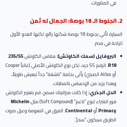
في المناورات.
2. الجنوط الـ 18 بوصة: الجمال له ثمن
السيارة تأتي بجنوط 18 بوصة شكلها رائع، لكنها العدو الأول
للراحة في مصر.
البروفايل (سمك الكاوتش):
مقاس الكاوتش
235/55
R18
. الرقم 55 جيد، لكن نوع الكاوتش الأصلي (غالباً Cooper
أو Atlas الصيني) يأتي بخامة “ناشفة” جداً ليعيش طويلاً،
وهذا يزيد من الإحساس بالمطبات.
الحل الجذري:
إذا كانت ميزانيتك تسمح، قم بتغيير الكاوتش
فور الشراء لنوع “ناعم” (Soft Compound) مثل
Michelin
Primacy
أو
Continental
. الفرق في النعومة وعزل صوت
الطريق سيكون “سحر”.