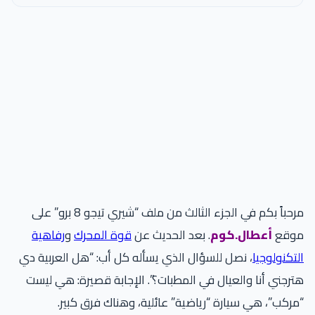
مرحباً بكم في الجزء الثالث من ملف “شيري تيجو 8 برو” على
موقع
أعطال.كوم
. بعد الحديث عن
قوة المحرك
و
رفاهية
التكنولوجيا
، نصل للسؤال الذي يسأله كل أب: “هل العربية دي
هترجني أنا والعيال في المطبات؟”. الإجابة قصيرة: هي ليست
“مركب”، هي سيارة “رياضية” عائلية، وهناك فرق كبير.