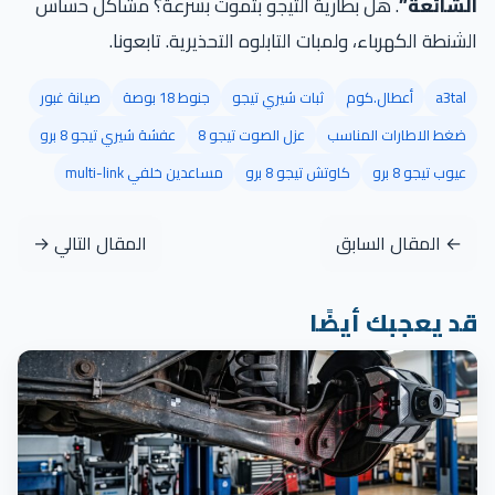
الشائعة”
. هل بطارية التيجو بتموت بسرعة؟ مشاكل حساس
الشنطة الكهرباء، ولمبات التابلوه التحذيرية. تابعونا.
a3tal
أعطال.كوم
ثبات شيري تيجو
جنوط 18 بوصة
صيانة غبور
ضغط الاطارات المناسب
عزل الصوت تيجو 8
عفشة شيري تيجو 8 برو
عيوب تيجو 8 برو
كاوتش تيجو 8 برو
مساعدين خلفي multi-link
← المقال السابق
المقال التالي →
قد يعجبك أيضًا