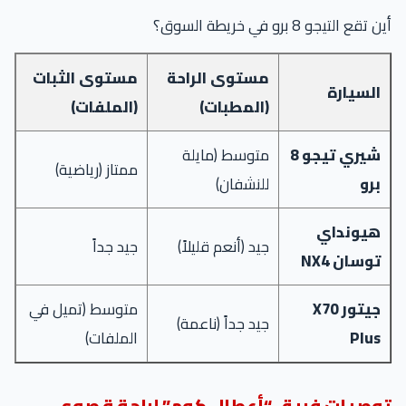
أين تقع التيجو 8 برو في خريطة السوق؟
مستوى الراحة
مستوى الثبات
السيارة
(المطبات)
(الملفات)
شيري تيجو 8
متوسط (مايلة
ممتاز (رياضية)
برو
للنشفان)
هيونداي
جيد (أنعم قليلاً)
جيد جداً
توسان NX4
جيتور X70
متوسط (تميل في
جيد جداً (ناعمة)
Plus
الملفات)
توصيات فريق “أعطال.كوم” لراحة قصوى