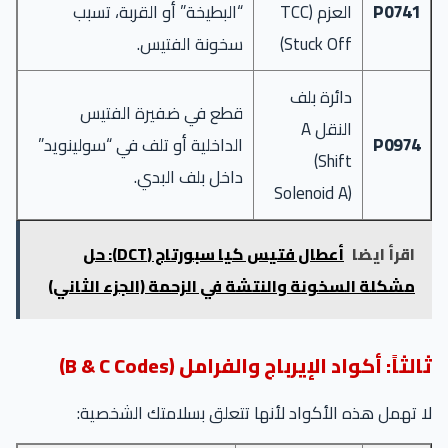
P0741
العزم (TCC
“البطيخة” أو القربة، تسبب
Stuck Off)
سخونة الفتيس.
دائرة بلف
قطع في ضفيرة الفتيس
النقل A
P0974
الداخلية أو تلف في “سولينويد”
(Shift
داخل بلف البدي.
Solenoid A)
اقرأ ايضا
أعطال فتيس كيا سبورتاج (DCT): حل
مشكلة السخونة والنتشة في الزحمة (الجزء الثاني)
ثالثاً: أكواد الإيرباج والفرامل (B & C Codes)
لا تهمل هذه الأكواد لأنها تتعلق بسلامتك الشخصية: