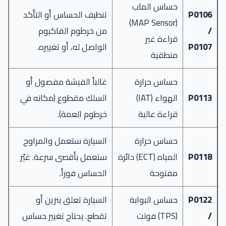
حساس الماب
P0106
تنظيف الحساس أو التأكد
(MAP Sensor)
/
من خرطوم الفاكيوم
قراءة غير
P0107
الواصل له، أو تغييره.
منطقية
حساس حرارة
غالباً الفيشة مفصول أو
P0113
الهواء (IAT)
السلك مقطوع (مكانه في
قراءة عالية
خرطوم العمة).
حساس حرارة
السيارة ستعمل والمراوح
P0118
المياه (ECT) دائرة
ستعمل بأقصى سرعة. غيّر
مفتوحة
الحساس فوراً.
P0122
حساس البوابة
السيارة تعلق بنزين أو
/
(TPS) فولت
تقطع. يحتاج تغيير حساس