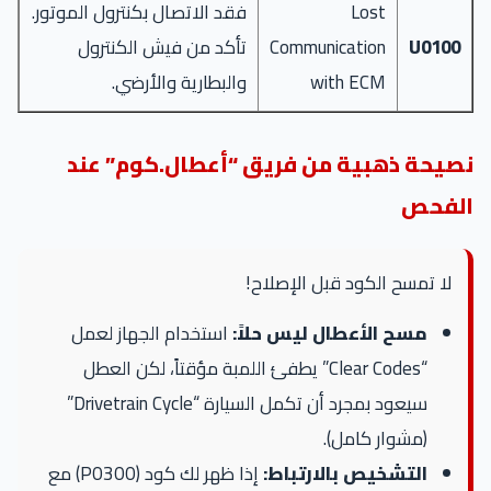
Lost
فقد الاتصال بكنترول الموتور.
U0100
Communication
تأكد من فيش الكنترول
with ECM
والبطارية والأرضي.
نصيحة ذهبية من فريق “أعطال.كوم” عند
الفحص
لا تمسح الكود قبل الإصلاح!
مسح الأعطال ليس حلاً:
استخدام الجهاز لعمل
“Clear Codes” يطفئ اللمبة مؤقتاً، لكن العطل
سيعود بمجرد أن تكمل السيارة “Drivetrain Cycle”
(مشوار كامل).
التشخيص بالارتباط:
إذا ظهر لك كود (P0300) مع