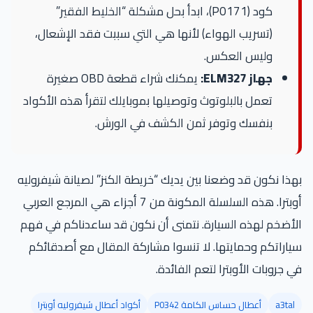
كود (P0171)، ابدأ بحل مشكلة “الخليط الفقير”
(تسريب الهواء) لأنها هي التي سببت فقد الإشعال،
وليس العكس.
جهاز ELM327:
يمكنك شراء قطعة OBD صغيرة
تعمل بالبلوتوث وتوصيلها بموبايلك لتقرأ هذه الأكواد
بنفسك وتوفر ثمن الكشف في الورش.
بهذا نكون قد وضعنا بين يديك “خريطة الكنز” لصيانة شيفروليه
أوبترا. هذه السلسلة المكونة من 7 أجزاء هي المرجع العربي
الأضخم لهذه السيارة. نتمنى أن نكون قد ساعدناكم في فهم
سياراتكم وحمايتها. لا تنسوا مشاركة المقال مع أصدقائكم
في جروبات الأوبترا لتعم الفائدة.
a3tal
أعطال حساس الكامة P0342
أكواد أعطال شيفروليه أوبترا