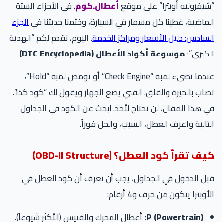
“شيفروليه أوبترا” على موقع
أعطال.كوم
. في الأجزاء الستة
الماضية، غطينا كل مسمار في السيارة، وختمنا حديثنا في
الجزء
السادس: دليل الأسعار ومراكز الخدمة
. اليوم، نقدم لكم “الهدية
الكبرى”:
موسوعة أكواد الأعطال (DTC Encyclopedia)
.
عندما تضيء لمبة “Check Engine” أو تومض لمبة “Hold”،
تصاب بالحيرة والقلق. الفني يضع الجهاز ويقول لك “كود كذا”.
في هذا المقال، لن تحتاج لأحد. ابحث عن الكود في الجداول
التالية واعرف العطل، السبب، والحل فوراً.
كيف تقرأ كود العطل؟ (OBD-II Structure)
قبل الدخول في الجداول، يجب أن تعرف أن كود العطل في
الأوبترا يتكون من حرف و4 أرقام:
P (Powertrain):
أعطال المحرك والفتيس (الأكثر شيوعاً).