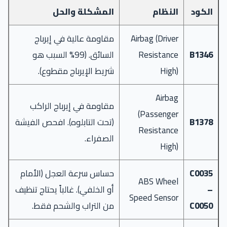
الكود
النظام
المشكلة والحل
Airbag (Driver
مقاومة عالية في إيرباج
B1346
Resistance
السائق. (99% السبب هو
High)
شريط الإيرباج مقطوع).
Airbag
مقاومة في إيرباج الراكب
(Passenger
B1378
(تحت التابلوه). افحص الفيشة
Resistance
الصفراء.
High)
C0035
حساس سرعة العجل (الأمام
ABS Wheel
–
أو الخلفي). غالباً يحتاج تنظيف
Speed Sensor
C0050
من التراب والشحم فقط.