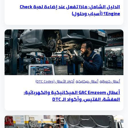
الدليل الشامل: ماذا تفعل عند إضاءة لمبة Check
Engine؟ (أسباب وحلول)
أعطال كهربائية
،
أعطال ميكانيكية
،
أكواد الأعطال (DTC Codes)
أعطال GAC Emzoom الميكانيكية والكهربائية:
العفشة، الفتيس، وأكواد الـ DTC