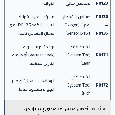
P0123
منخفض/عالي
البوابة.
P0130
حساس الشكمان
مسؤول عن استهلاك
–
رقم 1 (Oxygen
البنزين. الكود P0135 يعني
P0135
Sensor B1S1)
سخان الحساس تالف.
الخليط فقير
يوجد تسريب هواء
P0171
(System Too
(Vacuum Leak) أو طرمبة
Lean)
البنزين ضعيفة.
الخليط غني
الرشاشات “بتسيل” أو فلتر
(System Too
P0172
الهواء مسدود تماماً.
Rich)
اقرأ ايضا
أعطال فتيس هيونداي إلنترا (الجزء