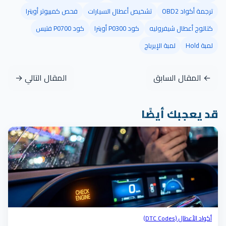
ترجمة أكواد OBD2
تشخيص أعطال السيارات
فحص كمبيوتر أوبترا
كتالوج أعطال شيفروليه
كود P0300 أوبترا
كود P0700 فتيس
لمبة Hold
لمبة الإيرباج
← المقال السابق
المقال التالي →
قد يعجبك أيضًا
أكواد الأعطال (DTC Codes)