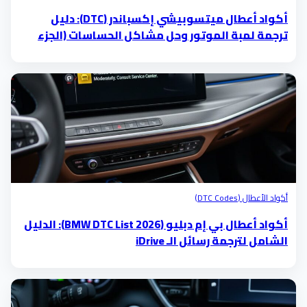
أكواد أعطال ميتسوبيشي إكسباندر (DTC): دليل
ترجمة لمبة الموتور وحل مشاكل الحساسات (الجزء
الخامس)
أكواد الأعطال (DTC Codes)
أكواد أعطال بي إم دبليو (BMW DTC List 2026): الدليل
الشامل لترجمة رسائل الـ iDrive