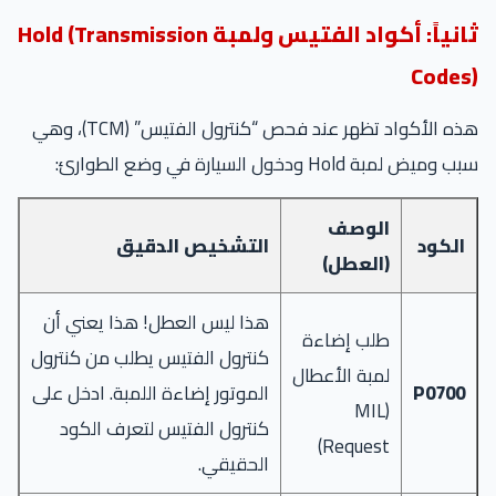
ثانياً: أكواد الفتيس ولمبة Hold (Transmission
Codes)
هذه الأكواد تظهر عند فحص “كنترول الفتيس” (TCM)، وهي
سبب وميض لمبة Hold ودخول السيارة في وضع الطوارئ:
الوصف
الكود
التشخيص الدقيق
(العطل)
هذا ليس العطل! هذا يعني أن
طلب إضاءة
كنترول الفتيس يطلب من كنترول
لمبة الأعطال
P0700
الموتور إضاءة اللمبة. ادخل على
(MIL
كنترول الفتيس لتعرف الكود
Request)
الحقيقي.