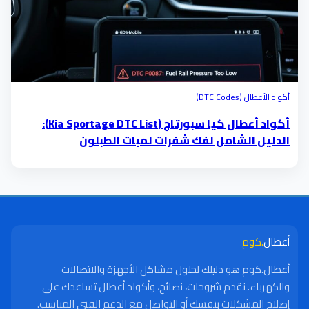
أكواد الأعطال (DTC Codes)
أكواد أعطال كيا سبورتاج (Kia Sportage DTC List):
الدليل الشامل لفك شفرات لمبات الطبلون
أعطال
.كوم
أعطال.كوم هو دليلك لحلول مشاكل الأجهزة والاتصالات
والكهرباء. نقدم شروحات، نصائح، وأكواد أعطال تساعدك على
إصلاح المشكلات بنفسك أو التواصل مع الدعم الفني المناسب.