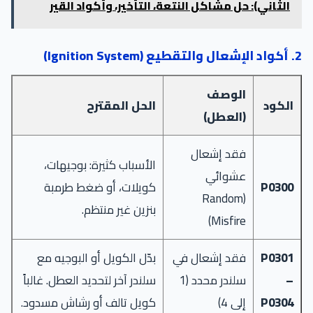
الثاني): حل مشاكل النتعة، التأخير، وأكواد القير
2. أكواد الإشعال والتقطيع (Ignition System)
الوصف
الكود
الحل المقترح
(العطل)
فقد إشعال
الأسباب كثيرة: بوجيهات،
عشوائي
P0300
كويلات، أو ضغط طرمبة
(Random
بنزين غير منتظم.
Misfire)
P0301
فقد إشعال في
بدّل الكويل أو البوجيه مع
–
سلندر محدد (1
سلندر آخر لتحديد العطل. غالباً
P0304
إلى 4)
كويل تالف أو رشاش مسدود.