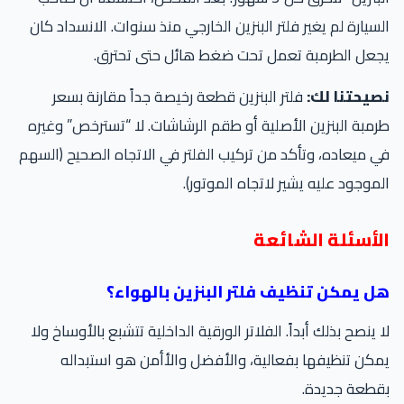
سيارة لم يغير فلتر البنزين الخارجي منذ سنوات. الانسداد كان
جعل الطرمبة تعمل تحت ضغط هائل حتى تحترق.
صيحتنا لك:
فلتر البنزين قطعة رخيصة جداً مقارنة بسعر
مبة البنزين الأصلية أو طقم الرشاشات. لا “تسترخص” وغيره
 ميعاده، وتأكد من تركيب الفلتر في الاتجاه الصحيح (السهم
موجود عليه يشير لاتجاه الموتور).
لأسئلة الشائعة
ل يمكن تنظيف فلتر البنزين بالهواء؟
 ينصح بذلك أبداً. الفلاتر الورقية الداخلية تتشبع بالأوساخ ولا
كن تنظيفها بفعالية، والأفضل والأأمن هو استبداله
قطعة جديدة.