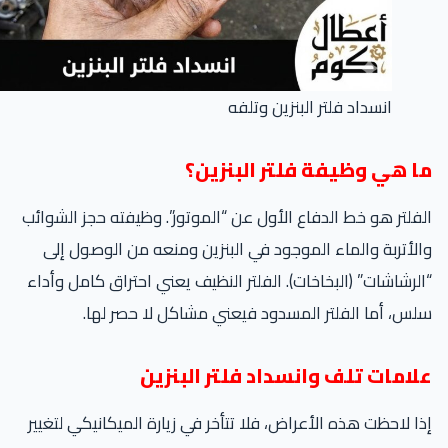
انسداد فلتر البنزين وتلفه
ا هي وظيفة فلتر البنزين؟
فلتر هو خط الدفاع الأول عن “الموتور”. وظيفته حجز الشوائب
لأتربة والماء الموجود في البنزين ومنعه من الوصول إلى
لرشاشات” (البخاخات). الفلتر النظيف يعني احتراق كامل وأداء
س، أما الفلتر المسدود فيعني مشاكل لا حصر لها.
لامات تلف وانسداد فلتر البنزين
ا لاحظت هذه الأعراض، فلا تتأخر في زيارة الميكانيكي لتغيير