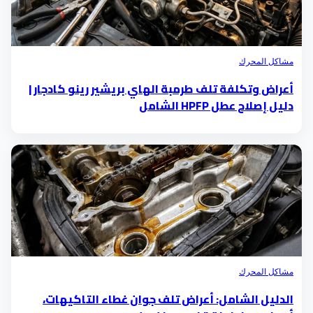
مشاكل المحرك
أعراض وتكلفة تلف طرمبة الهاي بريشير رينو كادجار |
دليل إصلاح عطل HPFP الشامل
مشاكل المحرك
الدليل الشامل: أعراض تلف جوان غطاء التاكيهات،