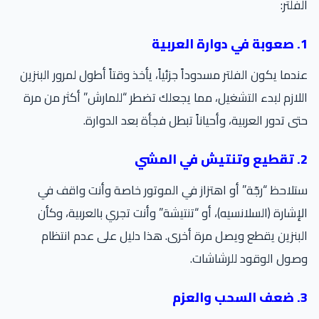
فلتر:
عربية
دما يكون الفلتر مسدوداً جزئياً، يأخذ وقتاً أطول لمرور البنزين
لازم لبدء التشغيل، مما يجعلك تضطر “للمارش” أكثر من مرة
ى تدور العربية، وأحياناً تبطل فجأة بعد الدوارة.
لمشي
لاحظ “رجّة” أو اهتزاز في الموتور خاصة وأنت واقف في
إشارة (السلانسيه)، أو “تنتيشة” وأنت تجري بالعربية، وكأن
بنزين يقطع ويصل مرة أخرى. هذا دليل على عدم انتظام
ول الوقود للرشاشات.
عزم