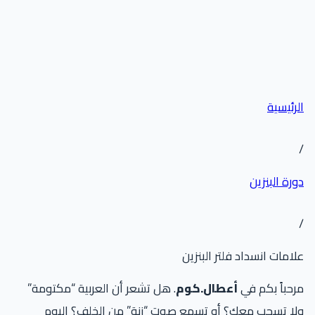
رئيسية
رة البنزين
امات انسداد فلتر البنزين
حباً بكم في
أعطال.كوم
. هل تشعر أن العربية “مكتومة”
ا تسحب معك؟ أو تسمع صوت “زنة” من الخلف؟ اليوم