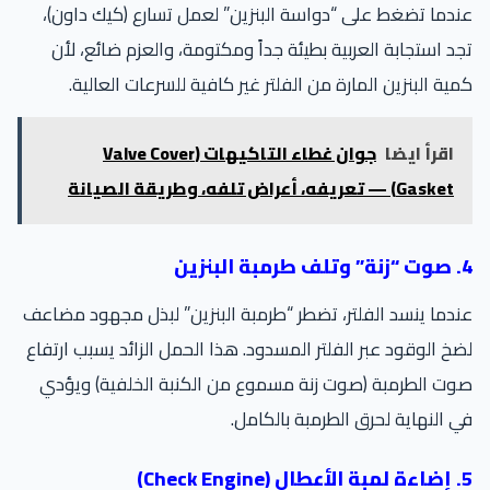
دما تضغط على “دواسة البنزين” لعمل تسارع (كيك داون)،
د استجابة العربية بطيئة جداً ومكتومة، والعزم ضائع، لأن
ية البنزين المارة من الفلتر غير كافية للسرعات العالية.
اقرأ ايضا
جوان غطاء التاكيهات (Valve Cover
Gasket) — تعريفه، أعراض تلفه، وطريقة الصيانة
لبنزين
دما ينسد الفلتر، تضطر “طرمبة البنزين” لبذل مجهود مضاعف
خ الوقود عبر الفلتر المسدود. هذا الحمل الزائد يسبب ارتفاع
ت الطرمبة (صوت زنة مسموع من الكنبة الخلفية) ويؤدي
 النهاية لحرق الطرمبة بالكامل.
Check )