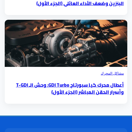
البنزين وضعف الأداء العائلي (الجزء الأول)
مشاكل المحرك
أعطال محرك كيا سبورتاج GDI Turbo: وحش الـ T-GDI
وأسرار الحقن المباشر (الجزء الأول)