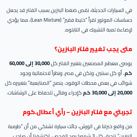
 السيارات الحديثة، نقص ضغط البنزين بسبب الفلتر قد يجعل
حساسات الموتور تقرأ “خليط فقير” (Lean Mixture)، مما يؤدي
ضاءة لمبة التشييك في التابلوه.
تى يجب تغيير فلتر البنزين؟
صي معظم المصنعين بتغيير الفلتر كل
30,000 إلى 60,000
م
، أو كل سنتين. ولكن في مصر، ونظراً لاحتمالية وجود
ائب في بعض محطات الوقود، ينصح “الصنايعية” بتغييره كل
20 إلى 30,000 كم
كإجراء وقائي للحفاظ على الرشاشات.
جربتي مع فلتر البنزين – رأي أعطال.كوم
 واقع خبرتنا في الورش، جائت سيارة تشتكي من أن “طرمبة
البنزين” تتحرق كل 3 شهور! بعد الفحص، اكتشفنا أن صاحب