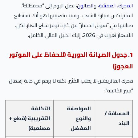
المحرك
،
العفشة
، و
الصالون
، نصل اليوم إلى “محفظتك”.
الماتريكس سيارة الشعب، وسبب شعبيتها هو أنك تستطيع
صيانتها في “سوق الخضار” من كثرة توفر قطع الغيار. لكن،
الأسعار تغيرت في 2026. إليك الدليل المالي الكامل.
1. جدول الصيانة الدورية (للحفاظ على الموتور
العجوز)
محرك الماتريكس لا يطلب الكثير، لكنه لا يرحم في حالة إهمال
“سير الكاتينة”:
المواصفة
التكلفة
المسافة /
والنوع
التقريبية (قطع +
البند
المفضل
مصنعية)