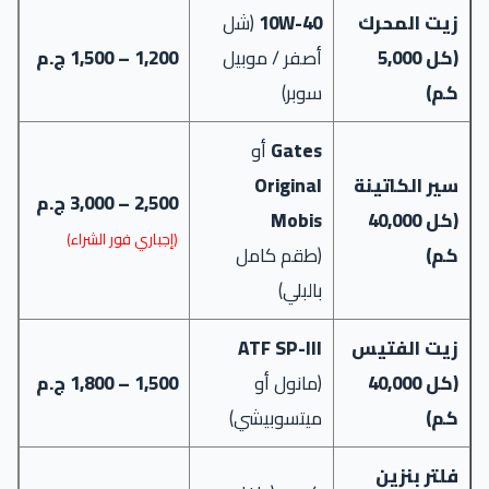
زيت المحرك
10W-40
(شل
(كل 5,000
أصفر / موبيل
1,200 – 1,500 ج.م
كم)
سوبر)
Gates
أو
سير الكاتينة
Original
2,500 – 3,000 ج.م
(كل 40,000
Mobis
(إجباري فور الشراء)
كم)
(طقم كامل
بالبلي)
زيت الفتيس
ATF SP-III
(كل 40,000
(مانول أو
1,500 – 1,800 ج.م
كم)
ميتسوبيشي)
فلتر بنزين