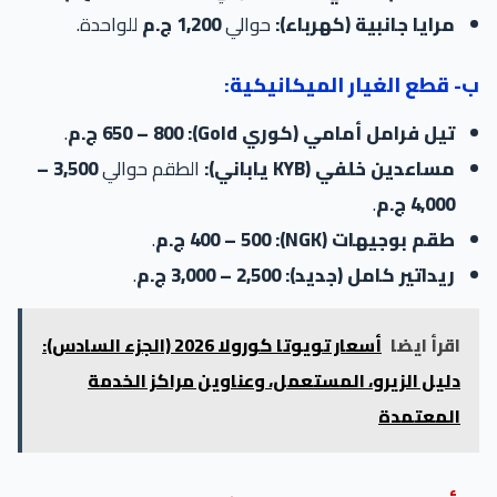
مرايا جانبية (كهرباء):
حوالي
1,200 ج.م
للواحدة.
ب- قطع الغيار الميكانيكية:
تيل فرامل أمامي (كوري Gold):
650 – 800 ج.م
.
مساعدين خلفي (KYB ياباني):
الطقم حوالي
3,500 –
4,000 ج.م
.
طقم بوجيهات (NGK):
400 – 500 ج.م
.
ريداتير كامل (جديد):
2,500 – 3,000 ج.م
.
اقرأ ايضا
أسعار تويوتا كورولا 2026 (الجزء السادس):
دليل الزيرو، المستعمل، وعناوين مراكز الخدمة
المعتمدة