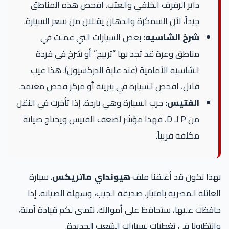
داير الرفرف الخلفي والعتب. افحص هذه المناطق
جيداً، لأن السمكرة والدهان يقللان من سعر السيارة.
شرخ الشاسيه:
بعض السيارات التي عملت في
مناطق وعرة قد تجد بها “ترييح” أو شرخ في فردة
الشاسيه الأمامية (عند علبة الدركسيون). هذا عيب
قاتل، افحص السيارة في بنزينة أو مركز فحص معتمد.
الفتيس:
جرب السيارة وهي باردة. إذا تأخرت في النقل
من P لـ D، فهذا مؤشر لضعف الفتيس ويحتاج صيانة
مكلفة قريباً.
بهذا نكون قد أغلقنا ملف
هيونداي ماتريكس
. سيارة
العائلة المصرية بامتياز، صديقة الجيب، وسهلة الصيانة. إذا
حافظت عليها، ستحافظ على أموالك. نتمنى لكم قيادة آمنة،
وانتظرونا في تغطيات لسيارات الشعب الجديدة.