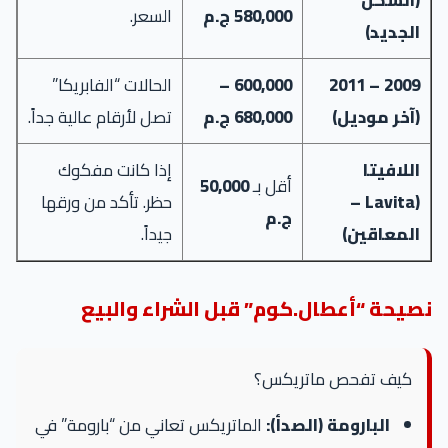
(الشكل
580,000 ج.م
السعر.
الجديد)
2009 – 2011
600,000 –
الحالات “الفابريكا”
(آخر موديل)
680,000 ج.م
تصل لأرقام عالية جداً.
اللافيتا
إذا كانت مفكوك
أقل بـ
50,000
(Lavita –
حظر. تأكد من ورقها
ج.م
المعاقين)
جيداً.
نصيحة “أعطال.كوم” قبل الشراء والبيع
كيف تفحص ماتريكس؟
البارومة (الصدأ):
الماتريكس تعاني من “بارومة” في