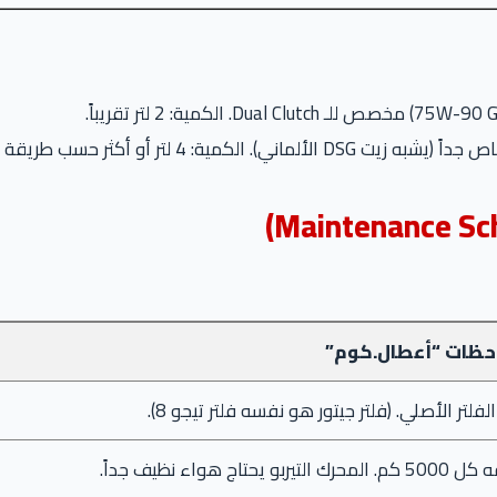
ً (يشبه زيت DSG الألماني). الكمية: 4 لتر أو أكثر حسب طريقة التغيير.
حظات “أعطال.كوم”
لفلتر الأصلي. (فلتر جيتور هو نفسه فلتر تيجو 8).
محرك التيربو يحتاج هواء نظيف جداً.