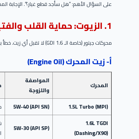
على السؤال الأهم: “هل سأجد قطع غيار؟”. الإجابة المخ
1. الزيوت: حماية القلب والفتيس
محركات جيتور (خاصة الـ 1.6 GDI) لا تقبل أي زيت. خطأ بسيط هنا قد يدمر المحرك بظاهرة الـ LSPI.
أ- زيت المحرك (Engine Oil)
المواصفة
المحرك
م
واللزوجة
1.5L Turbo (MPI)
5W-40 (API SN)
م
1.6L TGDI
ش
5W-30 (API SP)
(Dashing/X90)
ا