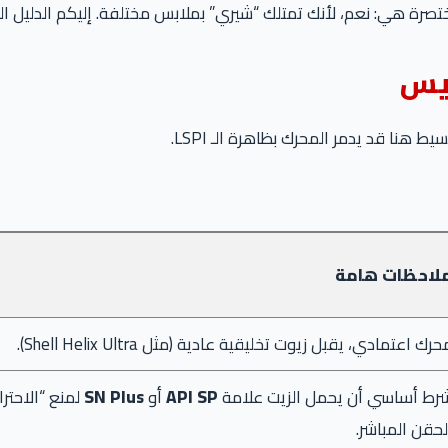
تصرة هي: نعم، لأنك تمتلك “شيري” بملابس مختلفة. إليكم الدليل ال
لاحظات هامة
حرك اعتمادي، يقبل زيوت تخليقية عادية (مثل Shell Helix Ultra).
رط أساسي أن يحمل الزيت علامة
API SP
أو
SN Plus
لحقن المباشر.