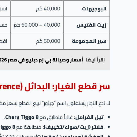
البوجيهات
40,000 كم
است
زيت الفتيس
40,000 – 60,000 كم
حسب 
سير المجموعة
60,000 كم
افحص
اقرأ ايضا
أسعار وصيانة بي إم دبليو في مصر 2026: دليل التكاليف والضمان (الجزء الخامس والأخير)
سر قطع الغيار: البدائل (Cross-Reference)
لا تدع التجار يستغلون اسم “جيتور” لبيع القطع بسعر
تيل الفرامل:
غالباً متطابق مع
Chery Tiggo 8
.
فلاتر (زيت/هواء/تكييف):
متطابقة مع
Tiggo 8
العفشة (مساعدين/مقصات):
موديلات X70 تشترك في عفشتها مع Tiggo 8 (الجيل السابق).