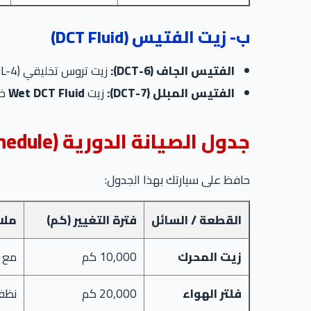
ب- زيت الفتيس (DCT Fluid)
الفتيس الجاف (6-DCT):
زيت تروس تخليقي (75W-90 GL-4) مخصص للـ Dual Clutch. الكمية: 2 لتر تقريباً.
الفتيس المبلل (7-DCT):
زيت
Wet DCT Fluid
خاص جدا
جدول الصيانة الدورية (Maintenance Schedule)
حافظ على سيارتك بهذا الجدول:
القطعة / السائل
فترة التغيير (كم)
ملا
زيت المحرك
10,000 كم
مع ا
فلتر الهواء
20,000 كم
نظفه كل 5000 كم. ال