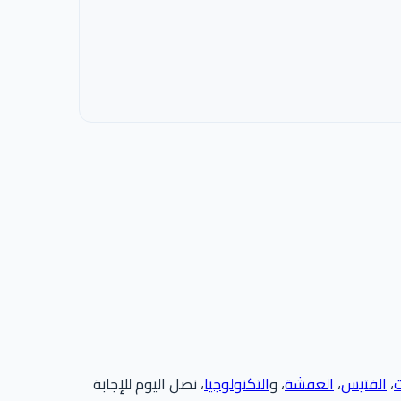
ت
،
الفتيس
،
العفشة
، و
التكنولوجيا
، نصل اليوم للإجابة