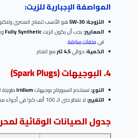
المواصفة الإجبارية للزيت:
اللزوجة:
5W-30
هو الأنسب للمناخ المصري ولتكنولوجيا
المعايير:
يجب أن يكون الزيت
Fully Synthetic
وي
في
ملفات سابقة
.
الكمية:
حوالي
4.5 لتر
مع الفلتر.
4. البوجيهات (Spark Plugs)
النوع:
تستخدم السبورتاج بوجيهات
Iridium
طويلة ال
التغيير:
لا تنتظر حتى الـ 100 ألف كم! في أجواء مصر، يفضل تغييرها كل
جدول الصيانات الوقائية لمحر