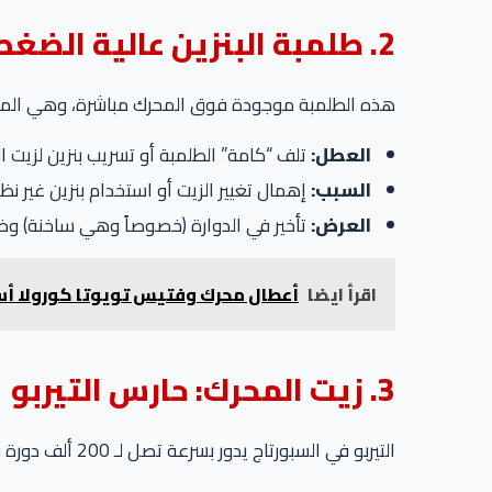
2. طلمبة البنزين عالية الضغط (High Pressure Fuel Pump)
هذه الطلمبة موجودة فوق المحرك مباشرة، وهي المسؤ
العطل:
تلف “كامة” الطلمبة أو تسريب بنزين لزيت ا
السبب:
إهمال تغيير الزيت أو استخدام بنزين غير نظ
العرض:
تأخير في الدوارة (خصوصاً وهي ساخنة) 
اقرأ ايضا
أعطال محرك وفتيس تويوتا كورولا أسرار الـ CVT والـ ic
3. زيت المحرك: حارس التيربو
التيربو في السبورتاج يدور بسرعة تصل لـ 200 ألف دورة في الدقيقة، ويحتاج تزييت مثالي.