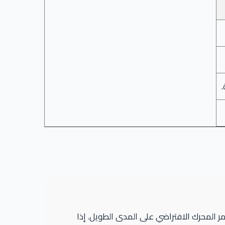
سبب “تسقيف” (Knocking) يقلل من عمر المحرك الافتراضي على المدى الطويل. إذا