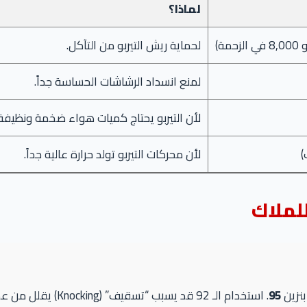
لماذا؟
لحماية ريش التيربو من التآكل.
لمنع انسداد الرشاشات الحساسة جداً.
لأن التيربو يحتاج كميات هواء ضخمة ونظيفة.
)
لأن محركات التيربو تولد حرارة عالية جداً.
لملاك
95
. استخدام الـ 92 قد ي