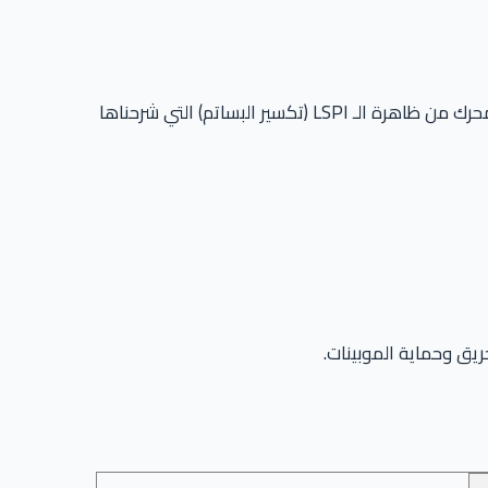
. هذه المواصفات تحمي المحرك من ظاهرة الـ LSPI (تكسير البساتم) التي شرحناها
يق وحماية الموبينات.