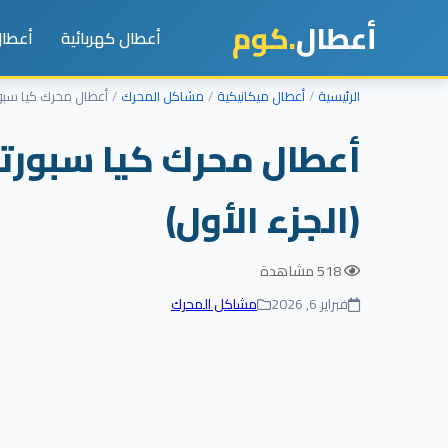
أعطال
.كوم
أعطال كهربائية
أعطال
الرئيسية
أعطال ميكانيكية
مشاكل المحرك
أعطال محرك كيا سبورتاج GDI Turbo: وحش الـ T-GDI وأسرار الحقن المبا
(الجزء الأول)
518 مشاهدة
فبراير 6, 2026
مشاكل المحرك