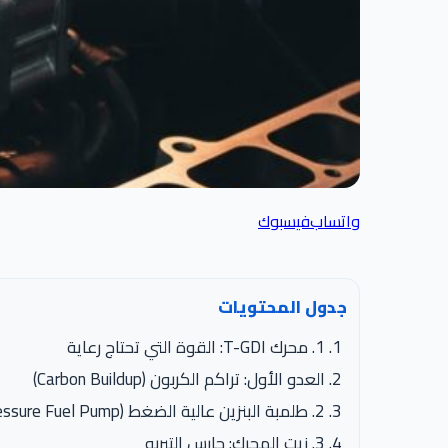
واتساب
فيسبوك
جدول المحتويات
1. محرك T-GDI: القوة التي تحتاج رعاية
العدو الأول: تراكم الكربون (Carbon Buildup)
2. طلمبة البنزين عالية الضغط (High Pressure Fuel Pump)
3. زيت المحرك: حارس التيربو