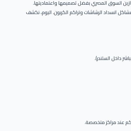
وازين السوق المصري بفضل تصميمها واعتماديتها.
تاج “معاملة خاصة” ليتجنب مشاكل انسداد الرشاشات وتراكم الكربون. اليوم، نكشف
اشر داخل السلندر).