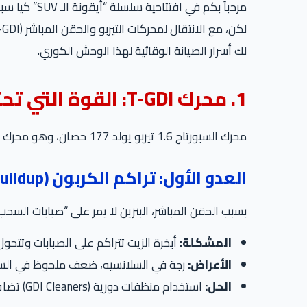
مرحباً بكم في افتتاحية سلسلة “أيقونة الـ SUV” كيا سبورتاج على موقع
لك أسرار الصيانة الوقائية لهذا الوحش الكوري.
1. محرك T-GDI: القوة التي تحتاج رعاية
محرك السبورتاج 1.6 تيربو يولد 177 حصان، وهو محرك جبار، لكنه يعتمد على تقنية
العدو الأول: تراكم الكربون (Carbon Buildup)
بسبب الحقن المباشر، البنزين لا يمر على “صبابات السحب” (Intake Valves) لتنظيفها كما في المحركات القد
المشكلة:
أبخرة الزيت تتراكم على الصبابات وتتحو
الأعراض:
رجة في السلانسيه، ضعف ملحوظ في السح
الحل:
استخدام منظفات دورية (GDI Cleaners) تضاف مع البنزين، أو عمل “تنظيف كربون” (Decarbonizing) كل 40,000 كم عند مراكز متخصصة.