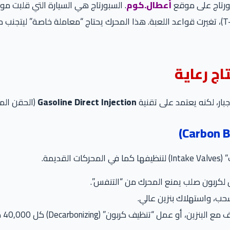
أعطال.كوم
. السبورتاج هي السيارة التي قلبت م
لكن، مع الانتقال لمحركات التيربو والحقن المباشر (T-GDI)، تغيرت قواعد اللعبة. هذا المحرك يح
Gasoline Direct Injection
(الحقن المب
يمة.
ل لكربون صلب يمنع المحرك من “التنفس”.
ب، واستهلاك بنزين عالي.