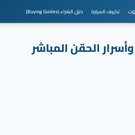
يوت
تكييف السيارة
دليل الشراء (Buying Guides)
عطال محرك كيا سبورتاج GDI Turbo: وحش الـ T-GDI وأسرار الحقن المباشر