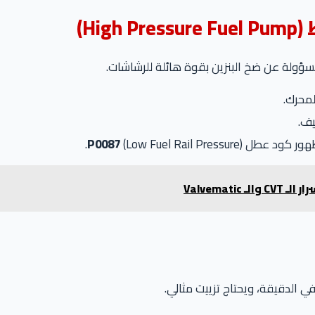
ولة عن ضخ البنزين بقوة هائلة للرشاشات.
لمحرك.
يف.
وظهور كود عطل
(Low Fuel Rail Pressure).
P0087
Valvemat