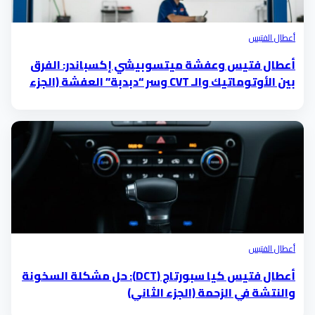
أعطال الفتيس
أعطال فتيس وعفشة ميتسوبيشي إكسباندر: الفرق
بين الأوتوماتيك والـ CVT وسر “دبدبة” العفشة (الجزء
الثاني)
أعطال الفتيس
أعطال فتيس كيا سبورتاج (DCT): حل مشكلة السخونة
والنتشة في الزحمة (الجزء الثاني)