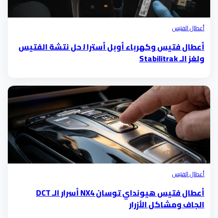
أعطال الفتيس
أعطال فتيس وكهرباء أوبل أسترا J حل نتشة الفتيس
ولغز الـ Stabilitrak
أعطال الفتيس
أعطال فتيس هيونداي توسان NX4 أسرار الـ DCT
الجاف ومشاكل الأزرار