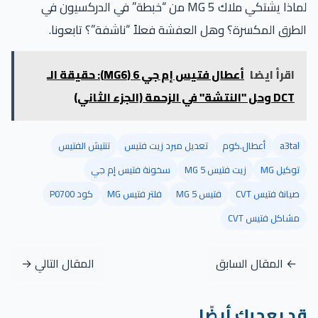
لماذا يشتكي ملاك MG 5 من “خبطة” في الدركسيون في
الطرق المكسرة؟ وهل العفشة فعلاً “ناشفة”؟ تابعونا.
اقرأ ايضا
أعطال فتيس إم جي 6 (MG6): حقيقة الـ
DCT وحل "النتشة" في الزحمة (الجزء الثاني)
a3tal
أعطال.كوم
تعديل مبرد زيت فتيس
تنتيش الفتيس
توكيل MG
زيت فتيس MG 5
سخونة فتيس إم جي
صيانة فتيس CVT
فتيس MG 5
فلتر فتيس MG
كود P0700
مشاكل فتيس CVT
← المقال السابق
المقال التالي →
قد يعجبك أيضًا