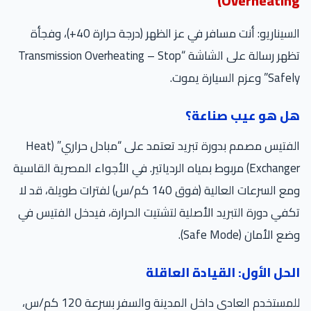
Overheating)
السيناريو: أنت مسافر في عز الظهر (درجة حرارة 40+)، وفجأة
تظهر رسالة على الشاشة “Transmission Overheating – Stop
Safely” وعزم السيارة يموت.
هل هو عيب صناعة؟
الفتيس مصمم بدورة تبريد تعتمد على “مبادل حراري” (Heat
Exchanger) مربوط بمياه الردياتير. في الأجواء المصرية القاسية
ومع السرعات العالية (فوق 140 كم/س) لفترات طويلة، قد لا
تكفي دورة التبريد الأصلية لتشتيت الحرارة، فيدخل الفتيس في
وضع الأمان (Safe Mode).
الحل الأول: القيادة العاقلة
للمستخدم العادي داخل المدينة والسفر بسرعة 120 كم/س،