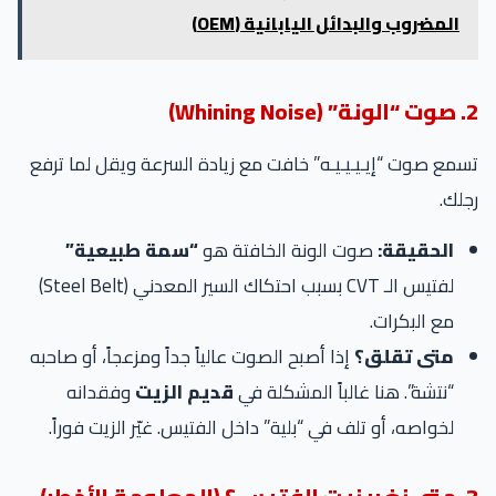
المضروب والبدائل اليابانية (OEM)
2. صوت “الونة” (Whining Noise)
تسمع صوت “إيـيـيـيـه” خافت مع زيادة السرعة ويقل لما ترفع
رجلك.
الحقيقة:
صوت الونة الخافتة هو
“سمة طبيعية”
لفتيس الـ CVT بسبب احتكاك السير المعدني (Steel Belt)
مع البكرات.
متى تقلق؟
إذا أصبح الصوت عالياً جداً ومزعجاً، أو صاحبه
“نتشة”. هنا غالباً المشكلة في
قديم الزيت
وفقدانه
لخواصه، أو تلف في “بلية” داخل الفتيس. غيّر الزيت فوراً.