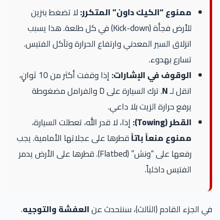
ممنوع “الكيك داون” المتكرر:
لا تضغط بنزين
للأرض فجأة (Kick-down) في كل طلعة. هذا يسبب
انزلاق السير المعدني وارتفاع الحرارة وتآكل الفتيس.
تسارع بهدوء.
الوقوف في الإشارات:
إذا وقفت أكثر من 10 ثوانٍ،
انقل لـ
N
. ترك السيارة على D والفرامل مضغوطة
يرفع حرارة الزيت بلا داعي.
القطر (Towing):
إذا، لا قدر الله، تعطلت السيارة،
ممنوع منعاً باتاً
قطرها على عجلاتها الأمامية. يجب
رفعها على “ونش” (Flatbed). قطرها على الأرض يدمر
الفتيس داخلياً.
في الجزء القادم (الثالث)، سنتحدث عن
العفشة والتوجيه
.