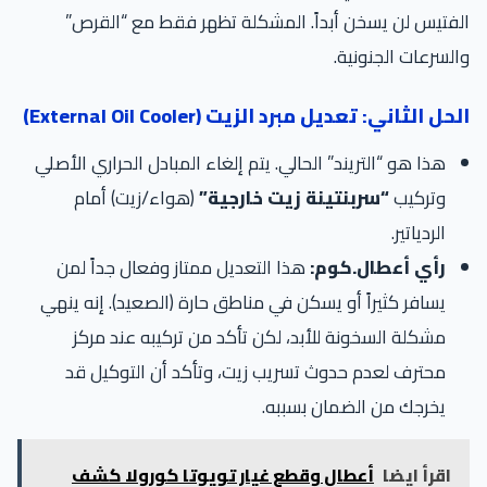
الفتيس لن يسخن أبداً. المشكلة تظهر فقط مع “القرص”
والسرعات الجنونية.
الحل الثاني: تعديل مبرد الزيت (External Oil Cooler)
هذا هو “التريند” الحالي. يتم إلغاء المبادل الحراري الأصلي
وتركيب
“سربنتينة زيت خارجية”
(هواء/زيت) أمام
الردياتير.
رأي أعطال.كوم:
هذا التعديل ممتاز وفعال جداً لمن
يسافر كثيراً أو يسكن في مناطق حارة (الصعيد). إنه ينهي
مشكلة السخونة للأبد، لكن تأكد من تركيبه عند مركز
محترف لعدم حدوث تسريب زيت، وتأكد أن التوكيل قد
يخرجك من الضمان بسببه.
اقرأ ايضا
أعطال وقطع غيار تويوتا كورولا كشف