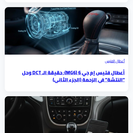
أعطال الفتيس
أعطال فتيس إم جي 6 (MG6): حقيقة الـ DCT وحل
“النتشة” في الزحمة (الجزء الثاني)