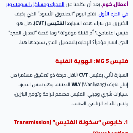
أعطال.كوم
. بعد أن تكلمنا عن
المحرك ومشاكل السوفت وير
في الجزء الأول
، نفتح اليوم “الصندوق الأسود” الذي يخيف
الكثيرين من شراء هذه السيارة:
الفتيس (CVT)
. هل هو
فتيس اعتمادي؟ أم قنبلة موقوتة؟ وما قصة “تعديل المبرد”
الذي انتشر مؤخراً؟ الإجابة بالتفصيل الفني ستجدها هنا.
فتيس MG 5: الهوية الفنية
السيارة تأتي بفتيس
CVT
(ناقل حركة ذو تعشيق مستمر) من
إنتاج شركة
WLY
(Wanliyang) الصينية، وهو نفس المورد
لسيارات شيري وجيلي. الفتيس مصمم للراحة وتوفير البنزين،
وليس للأداء الرياضي العنيف.
1. كابوس “سخونة الفتيس” (Transmission