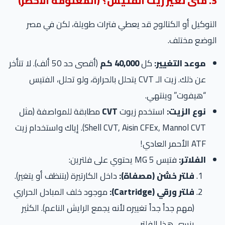
3. متى نغير زيت الفتيس؟ (المعلومة الأخطر)
التوكيل أو الكتالوج قد يعطي فترات طويلة، لكن في مصر
الوضع مختلف.
موعد التغيير:
كل
40,000 كم
(أقصى حد 50 ألف). لا تتأخر
عن ذلك. زيت الـ CVT يتحلل بالحرارة، ولو تحلل، الفتيس
“هيفوت” وينتهي.
نوع الزيت:
استخدم زيوت
CVT
مطابقة للمواصفة (مثل
Shell CVT, Aisin CFEx, Mannol CVT). إياك واستخدام زيت
ATF الأحمر العادي!
الفلاتر:
فتيس MG 5 يحتوي على فلترين:
فلتر خشن (مصفاة):
داخل الكارتيرة (يتنظف أو يتغير).
فلتر ورقي (Cartridge):
موجود خلف المبادل الحراري
(مهم جداً جداً تغييره لأنه يجمع الرايش الناعم). الكثير
ينسى هذا الفلتر.