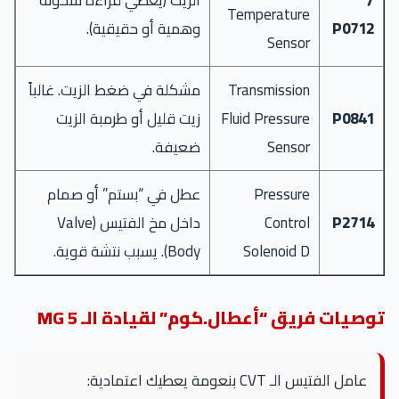
/
الزيت (يعطي قراءة سخونة
Temperature
P0712
وهمية أو حقيقية).
Sensor
Transmission
مشكلة في ضغط الزيت. غالباً
P0841
Fluid Pressure
زيت قليل أو طرمبة الزيت
Sensor
ضعيفة.
Pressure
عطل في “بستم” أو صمام
P2714
Control
داخل مخ الفتيس (Valve
Solenoid D
Body). يسبب نتشة قوية.
توصيات فريق “أعطال.كوم” لقيادة الـ MG 5
عامل الفتيس الـ CVT بنعومة يعطيك اعتمادية: