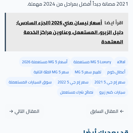
2021 مصانة جيداً أفضل بمراحل من 2024 مهملة.
اقرأ ايضا
أسعار نيسان صني 2026 (الجزء السادس):
دليل الزيرو، المستعمل، وعناوين مراكز الخدمة
المعتمدة
a3tal
MG 5 Luxury مستعملة
أسعار MG 5 مستعملة 2026
أعطال.كوم
تقييم سعر MG 5
سعر MG 5 الفئة الثانية
سعر إم جي 5 2021
سعر إم جي 5 2022
سوق السيارات المستعملة
سيارات كسر زيرو
نصائح شراء مستعمل
← المقال السابق
المقال التالي →
قد يعجبك أيضًا