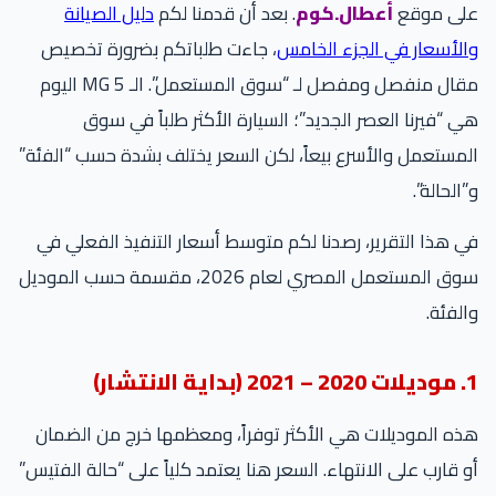
على موقع
أعطال.كوم
. بعد أن قدمنا لكم
دليل الصيانة
والأسعار في الجزء الخامس
، جاءت طلباتكم بضرورة تخصيص
مقال منفصل ومفصل لـ “سوق المستعمل”. الـ MG 5 اليوم
هي “فيرنا العصر الجديد”؛ السيارة الأكثر طلباً في سوق
المستعمل والأسرع بيعاً، لكن السعر يختلف بشدة حسب “الفئة”
و”الحالة”.
في هذا التقرير، رصدنا لكم متوسط أسعار التنفيذ الفعلي في
سوق المستعمل المصري لعام 2026، مقسمة حسب الموديل
والفئة.
1. موديلات 2020 – 2021 (بداية الانتشار)
هذه الموديلات هي الأكثر توفراً، ومعظمها خرج من الضمان
أو قارب على الانتهاء. السعر هنا يعتمد كلياً على “حالة الفتيس”