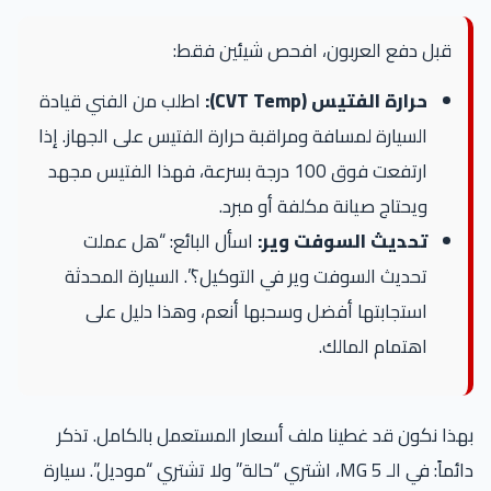
قبل دفع العربون، افحص شيئين فقط:
حرارة الفتيس (CVT Temp):
اطلب من الفني قيادة
السيارة لمسافة ومراقبة حرارة الفتيس على الجهاز. إذا
ارتفعت فوق 100 درجة بسرعة، فهذا الفتيس مجهد
ويحتاج صيانة مكلفة أو مبرد.
تحديث السوفت وير:
اسأل البائع: “هل عملت
تحديث السوفت وير في التوكيل؟”. السيارة المحدثة
استجابتها أفضل وسحبها أنعم، وهذا دليل على
اهتمام المالك.
بهذا نكون قد غطينا ملف أسعار المستعمل بالكامل. تذكر
دائماً: في الـ MG 5، اشتري “حالة” ولا تشتري “موديل”. سيارة