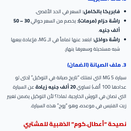
فابريكا بالكامل:
السعر في الحد الأقصى.
راشة حزام (مرمات):
يخصم من السعر حوالي
30 – 50
ألف جنيه
.
راشة دواخل:
ابتعد عنها تماماً في الـ MG، فإعادة بيعها
شبه مستحيلة وسعرها ينهار.
3. ملف الصيانة (الضمان)
سيارة MG 5 التي تمتلك “تاريخ صيانة في التوكيل” (حتى لو
عدادها 100 ألف) تساوي
20 ألف جنيه زيادة
عن السيارة
التي تصان في الورش الخارجية. لماذا؟ لأن التوكيل يضمن تغيير
زيت الفتيس في موعده، وهو “روح” هذه السيارة.
نصيحة “أعطال.كوم” الذهبية للمشتري