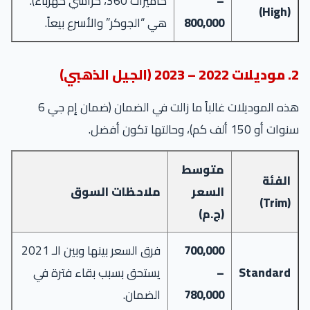
–
كاميرات 360، كراسي كهرباء).
(High)
800,000
هي “الجوكر” والأسرع بيعاً.
2. موديلات 2022 – 2023 (الجيل الذهبي)
هذه الموديلات غالباً ما زالت في الضمان (ضمان إم جي 6
سنوات أو 150 ألف كم)، وحالتها تكون أفضل.
متوسط
الفئة
السعر
ملاحظات السوق
(Trim)
(ج.م)
700,000
فرق السعر بينها وبين الـ 2021
Standard
–
يستحق بسبب بقاء فترة في
780,000
الضمان.