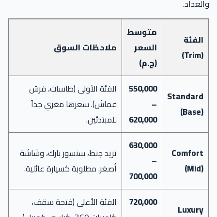
والعداد.
متوسط
الفئة
السعر
ملاحظات السوق
(Trim)
(ج.م)
550,000
الفئة الأولى (طاسات، فرش
Standard
–
قماش). سعرها مغري جداً
(Base)
620,000
للمبتدئين.
630,000
Comfort
تزيد جنط، سنسور بارك، وشاشة
–
(Mid)
أصغر. مطلوبة كسيارة عائلية.
700,000
720,000
الفئة الأعلى (فتحة سقف،
Luxury