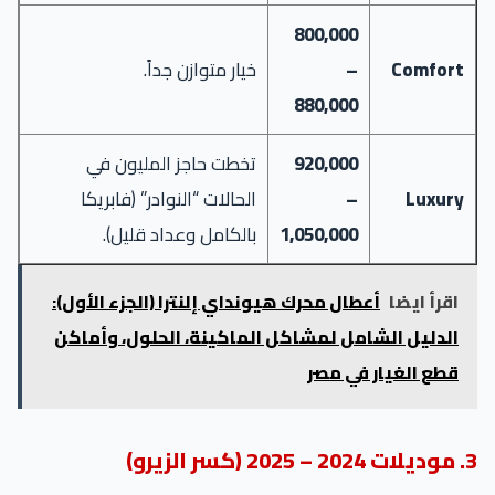
800,000
Comfort
–
خيار متوازن جداً.
880,000
920,000
تخطت حاجز المليون في
Luxury
–
الحالات “النوادر” (فابريكا
1,050,000
بالكامل وعداد قليل).
اقرأ ايضا
أعطال محرك هيونداي إلنترا (الجزء الأول):
الدليل الشامل لمشاكل الماكينة، الحلول، وأماكن
قطع الغيار في مصر
3. موديلات 2024 – 2025 (كسر الزيرو)