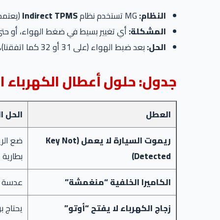
النظام:
MG تستخدم نظام
Indirect TPMS
(يعتمد على حساسات 
المشكلة:
أي تغيير بسيط في ضغط الهواء، أو حتى ت
الحل:
بعد ضبط الهواء (على 31 أو 32 كما اتفقنا)، ادخل على إعدادات الشاشة -> Vehicle -> TPMS واضغط
جدول: حلول أعطال الكهرباء 
العطل
الحل ا
ريموت السيارة لا يعمل (Key Not
ضع الري
Detected)
بطارية الري
الكاميرا الخلفية “منغمشة”
عدسة ال
زجاج الكهرباء لا يفتح “أوتو”
يحتاج برمجة: ارف