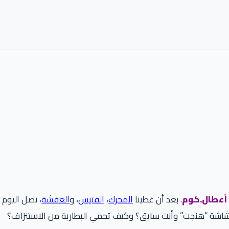
أعطال.كوم
. بعد أن غطينا
المحرك
،
الفتيس
، و
العفشة
الشاشة “هنجت” وأنت سايق؟ وكيف تحمي البطارية من الاستنزاف؟