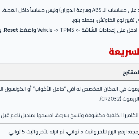
الـ ABS وسرعة الدوران) وليس حساساً داخل العجلة.
غيير نوع الكاوتش، يجعله ينور.
Reset
. 
السريعة
لمقترح
موت في المكان المخصص له (في “حامل الأكواب” أو الكونسول الوس
موت (CR2032).
كاميرا الخلفية مكشوفة وتتسخ بسرعة. امسحها بمنديل ناعم قبل ا
ع الزرار للأخر واثبت 5 ثواني، ثم انزله للأخر واثبت 5 ثواني.