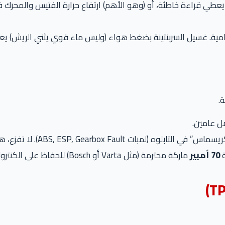
لحرارة الداخلية (Cabin Sensor) قد يعطي قراءة خاطئة، أو (وهو الأهم) ارتفاع حرارة 
الأمامية. غسيل السربنتينة بضغط هواء (وليس ماء قوي يثني الريش) ي
.
ABS, ). لا تفزع، هذه ليست أعطال حقيقية، بل مجرد نقص فولت.
ة
70 أمبير
ماركة محترمة (مثل Varta أو Bosch) للحفاظ على الكنترولات.