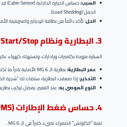
السبب:
حساس ا
الحمل (Load Shedding).
الحل:
تأكد دائماً من نظافة الردياتير والسربنتينة 
3. البطارية ونظام Start/Stop
السيارة مزودة بكاميرات ورادارات، وتستهلك كهرباء عالية
عمر البطارية:
بطارية الـ MG 6 الأصلية نادراً ما تكمل عامين.
التحذير:
إذا ضعفت البطارية، ستضاء لك “شجرة الكريسماس” في التابلوه (لمبات ESP, Gearbox Fault
النوع الموصى به:
عند التغيير، يفضل تركيب بطاري
4. حساس ضغط الإطارات (TPMS)
لمبة “الكاوتش” الصفراء تضيء كثيراً في الـ MG 6.