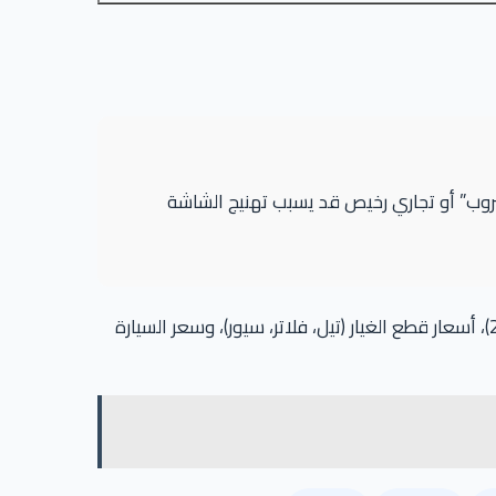
مستخدم للـ CarPlay / Android Auto. استخدام كابل “مضروب” أو تجاري رخيص قد يسبب تهنيج الشاشة
. أسعار الصيانات الدورية في التوكيل وخارجه (2026)، أسعار قطع الغيار (تيل، فلاتر، سيور)، وسعر السيارة