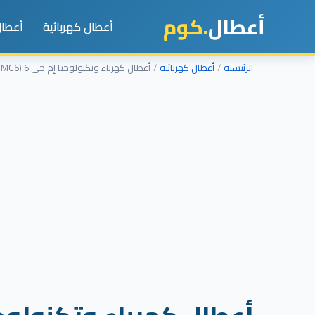
أعطال
.كوم
أعطال كهربائية
أعطال
الرئيسية
أعطال كهربائية
أعطال كهرباء وتكنولوجيا إم جي 6 (MG6): حل تهنيج الشاشة ومشاكل البطارية (الجزء الرابع)