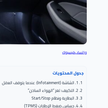
واتساب
فيسبوك
جدول المحتويات
1. الشاشة (Infotainment): عندما يتوقف العقل
2. التكييف: لغز “الهواء الساخن”
3. البطارية ونظام Start/Stop
4. حساس ضغط الإطارات (TPMS)