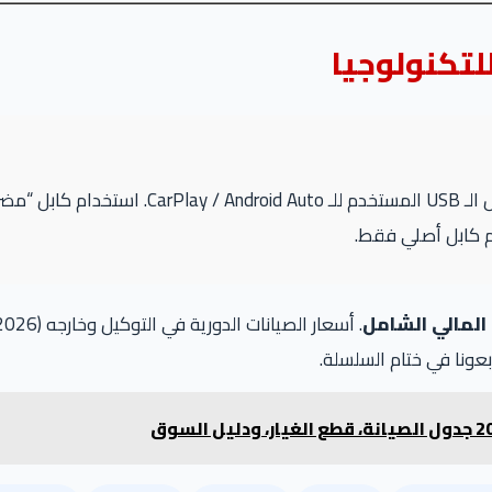
لتكنولوجيا
الـ MG 6 حساسة جداً لجودة كابل الـ USB ال
م كابل أصلي فقط.
 المالي الشامل
ونا في ختام السلسلة.