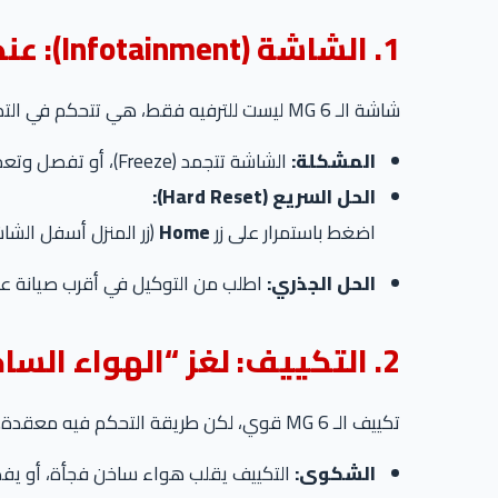
1. الشاشة (Infotainment): عندما يتوقف العقل
شاشة الـ MG 6 ليست للترفيه فقط، هي تتحكم في التكييف وإعدادات السيارة.
المشكلة:
الشاشة تتجمد (Freeze)، أو تفصل وتعمل لوحدها (Black Screen)، أو الـ Apple CarPlay يقطع الاتصال بشكل متكرر.
الحل السريع (Hard Reset):
اضغط باستمرار على زر
Home
(زر المنزل أسفل الشاش
الحل الجذري:
اطلب من التوكيل في أقرب صيانة 
2. التكييف: لغز “الهواء الساخن”
تكييف الـ MG 6 قوي، لكن طريقة التحكم فيه معقدة.
الشكوى:
التكييف يقلب هواء ساخن فجأة، أو يفصل