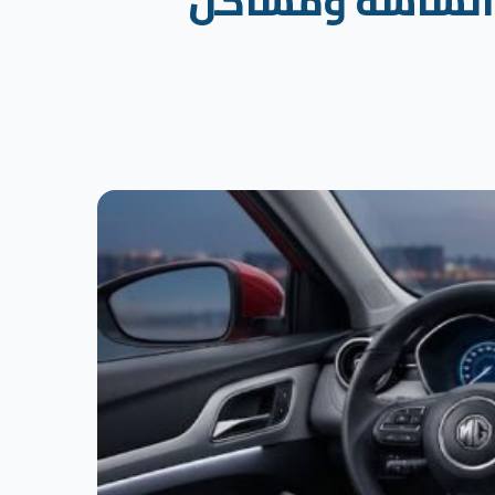
م جي 6 (MG6): حل تهنيج الشاشة ومشاكل