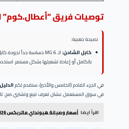
توصيات فريق “أعطال.كوم” ل
نصيحة ذهبية:
كابل الشاحن:
بالكامل أو إعادة تشغيلها بشكل مستمر. استخد
في الجزء القادم (الخامس والأخير)، سنقدم لكم
الدليل
في سوق المستعمل عشان تعرف تبيع وتشتري صح. تابع
اقرأ ايضا
أسعار وصيانة هيونداي ماتريكس 2026 جدول الصيانة، قطع الغيار، ودليل السوق