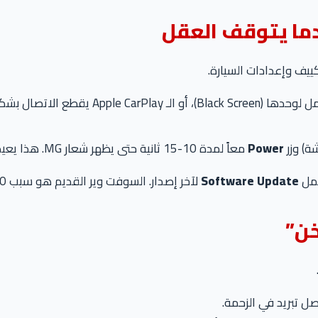
ة) وزر
Power
معاً لمدة 10-15 ثانية حتى يظهر شعار MG. هذا يعيد تشغيل النظام ويحل التهنيج فوراً.
عمل
Software Update
لآخر إصدار. السوفت وير القديم هو سبب 90% من المشاكل.
 تبريد في الزحمة.