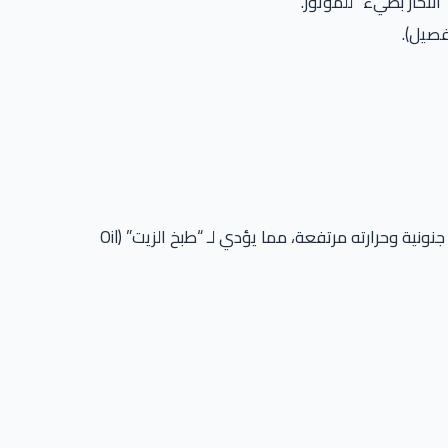
صيل).
زيت المحرك يمر داخل التيربو لتبريده وتشحيمه. إذا أطفأت المحرك فجأة، يتوقف ضخ الزيت، بينما التيربو ما زال يدور بسرعة جنونية وحرارته مرتفعة، مما يؤدي لـ “طبخ الزيت” (Oil