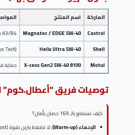
الماركة
اسم المنتج
المواص
A A3/B4
Magnatec / EDGE 5W-40
Castrol
us Tech)
Helix Ultra 5W-40
Shell
Motul
8100 X-cess Gen2 5W-40
حماية فائ
توصيات فريق “أعطال.كوم” لل
كيف تستمتع بالـ 169 حصان بأمان؟
الإحماء (Warm-up):
لا تضغط بنزين بقوة (Boost) والمحرك بارد. انتظر حتى يصل مؤشر الحرارة للمنتصف وزيت المحرك يسخن ليصل لكل أجزاء التيربو.