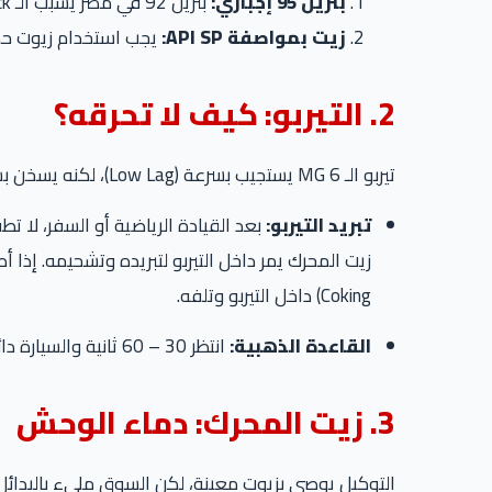
بنزين 95 إجباري:
بنزين 92 في مصر يسبب الـ Super Knock فوراً لهذا المحرك ذو الانضغاط العالي. استخدام 92 هو “انتحار بطيء” للموتور.
زيت بمواصفة API SP:
يجب استخدام زيوت حدي
2. التيربو: كيف لا تحرقه؟
تيربو الـ MG 6 يستجيب بسرعة (Low Lag)، لكنه يسخن بشدة.
تبريد التيربو:
بعد القيادة الرياضية أو السفر، لا تط
Coking) داخل التيربو وتلفه.
القاعدة الذهبية:
انتظر 30 – 60 ثانية والسيارة دائرة (Idle) قبل إطفاء المحرك.
3. زيت المحرك: دماء الوحش
التوكيل يوصي بزيوت معينة، لكن السوق مليء بالبدائل الأفضل. الـ MG 6 تحتاج لزوجة تتح