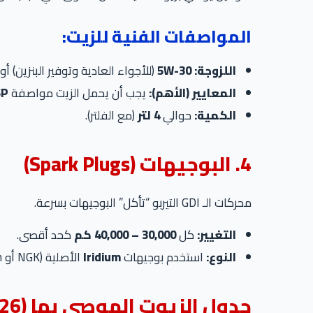
المواصفات الفنية للزيت:
اللزوجة:
5W-30
(للأجواء العادية وتوفير البنزين) أو
المعايير (الأهم):
يجب أن يحمل الزيت مواصفة
SP
الكمية:
حوالي
4 لتر
(مع الفلتر).
4. البوجيهات (Spark Plugs)
محركات الـ GDI التيربو “تأكل” البوجيهات بسرعة.
التغيير:
كل
30,000 – 40,000 كم
كحد أقصى.
النوع:
استخدم بوجيهات
Iridium
الأصلية (NGK أو Torch المعتمدة من MG). البوجيهات الضعيفة تسبب تقطيعاً في السحب وتزيد من خطر الـ Super Knock.
جدول الزيوت الموصى بها (2026)