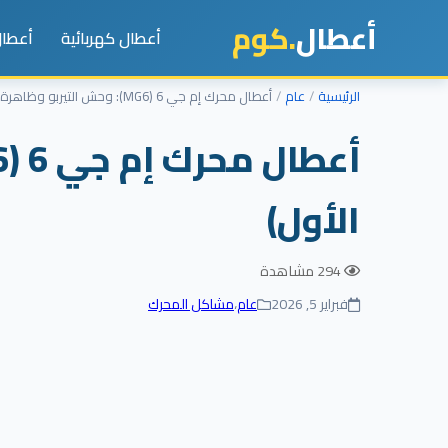
أعطال
.كوم
أعطال كهربائية
أعطال
الرئيسية
عام
أعطال محرك إم جي 6 (MG6): وحش التيربو وظاهرة “السوبر نوك” (الجزء الأول)
الأول)
294 مشاهدة
فبراير 5, 2026
عام
،
مشاكل المحرك