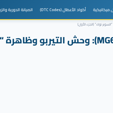
 ميكانيكية
أكواد الأعطال (DTC Codes)
الصيانة الدورية والز
أعطال محرك إم جي 6 (MG6): وحش التيرب