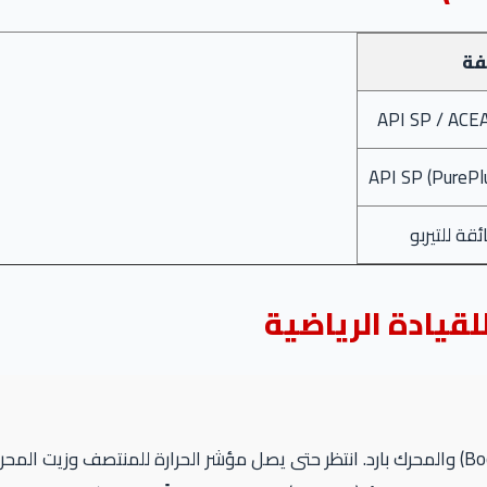
فة
API SP / ACE
API SP (PurePl
قة للتيربو
قيادة الرياضية