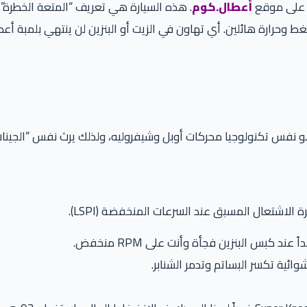
أعطال.كوم
. هذه السيارة هي تعريف “المتعة الخطرة”.
ة 169 حصان) يعمل تحت ضغط وحرارة هائلين. أي تهاون في الزيت أو البنزين لن ينت
كبس البنزين فجأة وأنت على RPM منخفض.
ئية تكسر البساتم وتدمر الشنابر.