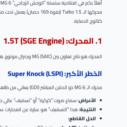
أهلاً بكم في افتتاحية سلسلة “الوحش الزجاجي” MG 6 على موقع
محركها الـ 1.5 Turbo (بقو
كتالوج الحماية.
1. المحرك: 1.5T (SGE Engine)
المحرك هو نتاج تعاون بين MG (SAIC) وجنرال موتورز. هو نفس تكنولوجيا محركات أوبل وشيفروليه، ولذلك يرث نفس “الجينات” ونفس المشاكل.
الخطر الأكبر: Super Knock (LSPI)
محرك الـ MG 6 ذو الحقن المباشر (GDI) يعاني من ظاهرة الاشتعال المسبق عند السرعات المنخفضة (LSPI).
الأعراض:
سماع صوت “كركرة” أو “تسقيف” عالي جداً عند 
النتيجة:
هذا “التسقيف” هو عبارة عن انفجارات عشوا
الحل القاطع: