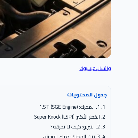
واتساب
فيسبوك
جدول المحتويات
1. المحرك: 1.5T (SGE Engine)
الخطر الأكبر: Super Knock (LSPI)
2. التيربو: كيف لا تحرقه؟
3. زيت المحرك: دماء الوحش