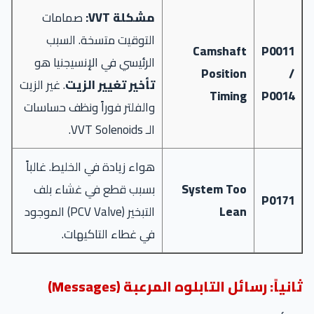
مشكلة VVT:
صمامات
التوقيت متسخة. السبب
Camshaft
P0011
الرئيسي في الإنسيجنيا هو
Position
/
تأخير تغيير الزيت
. غير الزيت
Timing
P0014
والفلتر فوراً ونظف حساسات
الـ VVT Solenoids.
هواء زيادة في الخليط. غالباً
System Too
بسبب قطع في غشاء بلف
P0171
Lean
التبخير (PCV Valve) الموجود
في غطاء التاكيهات.
ثانياً: رسائل التابلوه المرعبة (Messages)