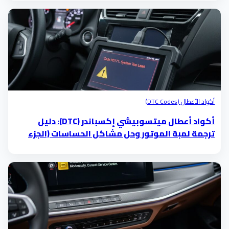
أكواد الأعطال (DTC Codes)
أكواد أعطال ميتسوبيشي إكسباندر (DTC): دليل
ترجمة لمبة الموتور وحل مشاكل الحساسات (الجزء
الخامس)