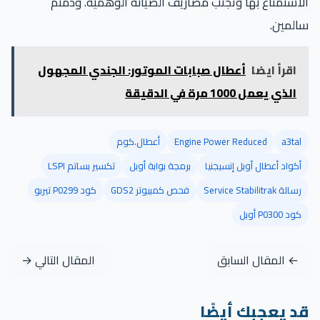
الاستمتاع بها وتجنب مصاريف الصيانة الوهمية. ودمتم
سالمين.
اقرأ ايضا
أعطال صبابات الموتور: الجندي المجهول
الذي يعمل 1000 مرة في الدقيقة
a3tal
Engine Power Reduced
أعطال.كوم
أكواد أعطال أوبل إنسيجنيا
برمجة بوابة أوبل
تكسير بساتم LSPI
رسالة Service Stabilitrak
فحص كمبيوتر GDS2
كود P0299 تيربو
كود P0300 أوبل
← المقال السابق
المقال التالي →
قد يعجبك أيضًا