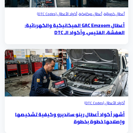
أعطال كهربائية
،
أعطال ميكانيكية
،
أكواد الأعطال (DTC Codes)
أعطال GAC Emzoom الميكانيكية والكهربائية:
العفشة، الفتيس، وأكواد الـ DTC
أكواد الأعطال (DTC Codes)
أشهر أكواد أعطال رينو سانديرو وكيفية تشخيصها
وإصلاحها خطوة بخطوة