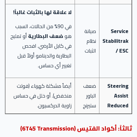
لا علاقة لها بالثبات غالباً!
في 90% من الحالات، السبب
Service
صيانة
هو
ضعف البطارية
أو تمليح
Stabilitrak
نظام
في كابل الأرضي. افحص
/ ESC
الثبات
البطارية والدينامو أولاً قبل
تغيير أي حساس.
Steering
ضعف
أيضاً مشكلة كهرباء (فولت
Assist
الباور
منخفض). أو خلل في حساس
Reduced
ستيرنج
زاوية الدركسيون.
ثالثاً: أكواد الفتيس (6T45 Transmission)