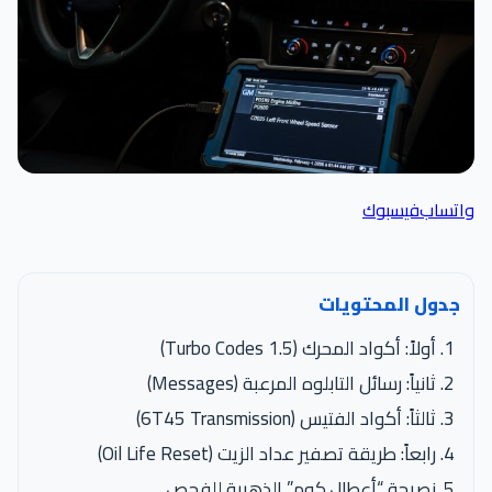
واتساب
فيسبوك
جدول المحتويات
أولاً: أكواد المحرك (1.5 Turbo Codes)
ثانياً: رسائل التابلوه المرعبة (Messages)
ثالثاً: أكواد الفتيس (6T45 Transmission)
رابعاً: طريقة تصفير عداد الزيت (Oil Life Reset)
نصيحة “أعطال.كوم” الذهبية للفحص