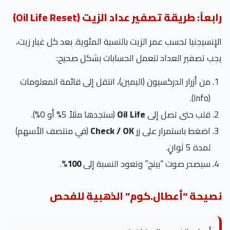
رابعاً: طريقة تصفير عداد الزيت (Oil Life Reset)
الإنسيجنيا تحسب عمر الزيت بالنسبة المئوية. بعد كل غيار زيت،
يجب تصفير العداد لتعمل الحسابات بشكل صحيح:
من أزرار الدركسيون (اليمين)، انتقل إلى قائمة المعلومات
(Info).
قلب حتى تصل إلى
Oil Life
(ستجدها مثلاً 5% أو 0%).
اضغط باستمرار على زر
Check / OK
(في منتصف الأسهم)
لمدة 5 ثوانٍ.
سيصدر صوت “بينج” وتعود النسبة إلى
100%
.
نصيحة “أعطال.كوم” الذهبية للفحص