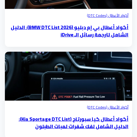
أكواد الأعطال (DTC Codes)
أكواد أعطال بي إم دبليو (BMW DTC List 2026): الدليل
الشامل لترجمة رسائل الـ iDrive
أكواد الأعطال (DTC Codes)
أكواد أعطال كيا سبورتاج (Kia Sportage DTC List):
الدليل الشامل لفك شفرات لمبات الطبلون