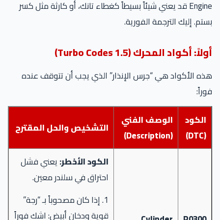
Engine قد يعني شيئاً بسيطاً كغطاء تانك، أو كارثة مثل كسر
بستم. إليك الترجمة الفورية.
أولاً: أكواد المحرك (1.5 Turbo Codes)
هذه الأكواد هي “جرس الإنذار” الذي يجب أن تتوقف عنده
فوراً:
الكود
الوصف الفني
التشخيص والحل المقترح
(Description)
(DTC)
الكود الأخطر:
يعني فشل
احتراق في سلندر معين.
1. إذا كان مصحوباً بـ “رجة”
قوية ودخان أبيض: اشك فوراً
Cylinder
P0300