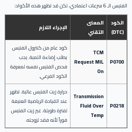
الفتيس الـ 6 سرعات اعتمادي، لكن قد تظهر هذه الأكواد:
الكود
المعنى
الإجراء اللازم
(DTC)
التقني
كود عام من كنترول الفتيس
TCM
يطلب إضاءة اللمبة. يجب
Request MIL
P0700
فحص الفتيس نفسه لمعرفة
On
الكود الفرعي.
حرارة زيت الفتيس عالية. تظهر
Transmission
عند القيادة الرياضية العنيفة
Fluid Over
P0218
لفترة طويلة. غير زيت الفتيس
Temp
فوراً لأنه فقد لزوجته.