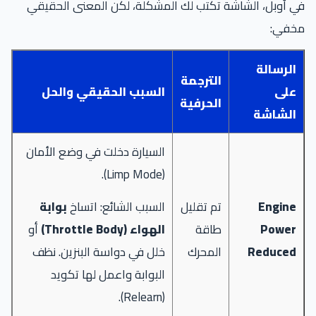
في أوبل، الشاشة تكتب لك المشكلة، لكن المعنى الحقيقي
مخفي:
الرسالة
الترجمة
على
السبب الحقيقي والحل
الحرفية
الشاشة
السيارة دخلت في وضع الأمان
(Limp Mode).
Engine
تم تقليل
السبب الشائع: اتساخ
بوابة
Power
طاقة
الهواء (Throttle Body)
أو
Reduced
المحرك
خلل في دواسة البنزين. نظف
البوابة واعمل لها تكويد
(Relearn).