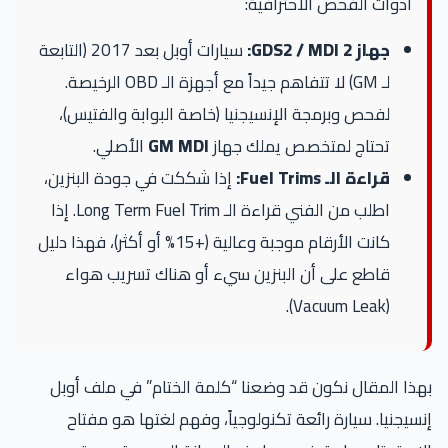
أدوات الفحص الاحترافية:
جهاز GDS2 / MDI 2:
سيارات أوبل بعد 2017 (التابعة
لـ GM) لا تتفاهم جيداً مع أجهزة الـ OBD الرخيصة.
لفحص وبرمجة الإنسيجنيا (خاصة البوابة والفتيس)،
تحتاج لمتخصص يملك جهاز
GM MDI
الأصلي.
قراءة الـ Fuel Trims:
إذا شككت في جودة البنزين،
اطلب من الفني قراءة الـ Long Term Fuel Trim. إذا
كانت الأرقام موجبة وعالية (+15% أو أكثر)، فهذا دليل
قاطع على أن البنزين سيء أو هناك تسريب هواء
(Vacuum Leak).
بهذا المقال نكون قد وضعنا “كلمة الختام” في ملف أوبل
إنسيجنيا. سيارة رائعة تكنولوجياً، وفهم لغتها هو مفتاح