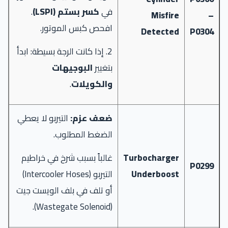
في
كسر بستم (LSPI)
.
Misfire
–
افحص كبس الموتور.
Detected
P0304
2. إذا كانت الرجة بسيطة: ابدأ
بتغيير
البوجيهات
والكويلات
.
ضعف عزم:
التيربو لا يعطي
الضغط المطلوب.
Turbocharger
غالباً بسبب شرخ في خراطيم
P0299
Underboost
التيربو (Intercooler Hoses)
أو تلف في بلف الويست جيت
(Wastegate Solenoid).