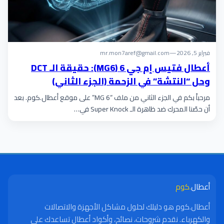
فبراير 5, 2026
—
mr.mon7aref@gmail.com
أعطال فتيس إم جي 6 (MG6): حقيقة الـ DCT
وحل “النتشة” في الزحمة (الجزء الثاني)
مرحباً بكم في الجزء الثاني من ملف “MG 6” على موقع أعطال.كوم. بعد
أن حصّنا المحرك ضد ظاهرة الـ Super Knock في…
أعطال
.كوم
أعطال.كوم هو دليلك لحلول مشاكل الأجهزة والاتصالات
والكهرباء. نقدم شروحات، نصائح، وأكواد أعطال تساعدك على