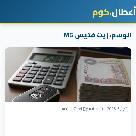
أعطال
.كوم
الوسم:
زيت فتيس MG
فبراير 5, 2026
—
mr.mon7aref@gmail.com