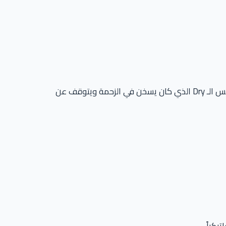
يعني أن “الأسطوانات” (Clutches) مغمورة داخل زيت للتبريد. هذا يعالج العيب القاتل في الفتيس الـ Dry الذي كان يسخن في الزحمة ويتوقف عن