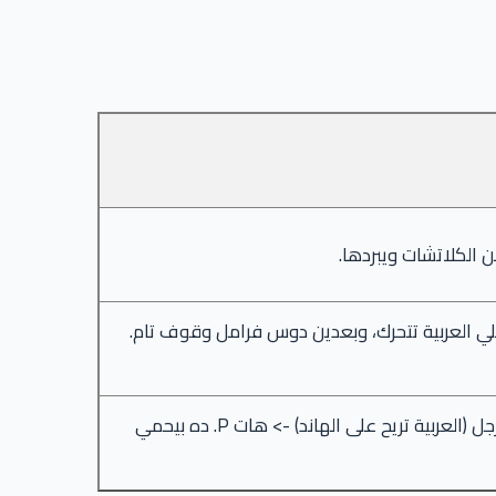
 الكلاتشات ويبردها.
 العربية تتحرك، وبعدين دوس فرامل وقوف تام.
قف تماماً -> هات N -> ارفع الهاند بريك -> سيب فرامل الرجل (العربية تريح على الهاند) -> هات P. ده بيحمي