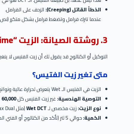
هذا ليس عطلاً، بل طبيعة الفتيس. الـ DCT هو في الأساس “فتيس مانيوال” بقطعتين ميكانيكيتين يغيران السرعة أوتوماتيكياً.
الخطأ القاتل (Creeping):
الزحف على الفرامل.
عندما تترك فرامل وتضغط فرامل بشكل متكرر (نص دبر
3. روشتة الصيانة: الزيت “Life Time” كذبة!
التوكيل أو الكتالوج قد يقول لك أن زيت الفتيس لا يتغ
متى تغير زيت الفتيس؟
الزيت في الفتيس الـ Wet يتعرض لحرارة عالية ونواتج تآكل الكلاتشات (رايش).
التوصية الهندسية:
غير زيت الفتيس كل
60,000 كم
نوع الزيت:
زيت مخصص لـ
Wet DCT
(مثل Castrol Transmax Dual أو Motul Multi DCTF).
الكمية:
حوالي 5 لتر (تأكد من الكتالوج أو الفني المتخصص لأن الكمية دقيقة جداً).