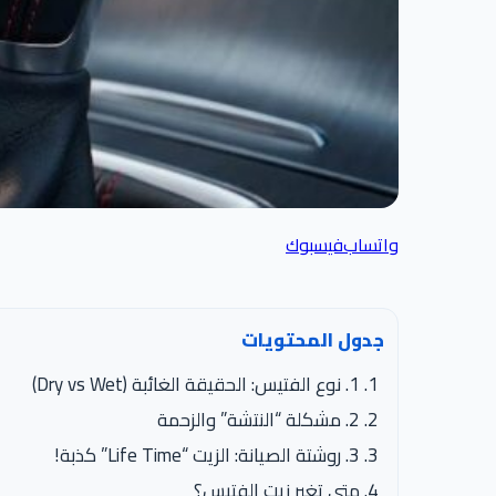
واتساب
فيسبوك
جدول المحتويات
1. نوع الفتيس: الحقيقة الغائبة (Dry vs Wet)
2. مشكلة “النتشة” والزحمة
3. روشتة الصيانة: الزيت “Life Time” كذبة!
متى تغير زيت الفتيس؟