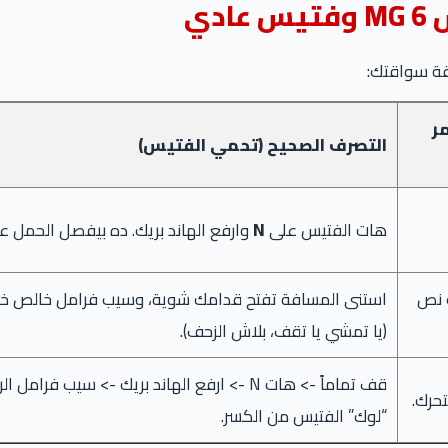
دي
ر
التصرف الصحيح (تحمي الفتيس)
هات الفتيس على
N
وارفع الهاند بريك. ده بيفصل الحمل عن
 نص
استنى المسافة تفتح قدامك شوية، وسيب فرامل خالص خلي
(يا تمشي يا تقف، بلاش الزحف).
“لوك” الفتيس من الكسر.