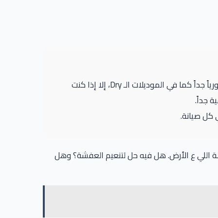
بعض الملاك يقومون بتركيب “مبرد زيت فتيس” إضافي (Oil Cooler) لزيادة الأمان. في الـ MG 6 (الـ Wet)، هذا ليس ضرورياً جداً كما في الموديلات الـ Dry، إلا إذا كنت
 جداً.
ملة اللي ع الأرض. هل فيه حل لتنعيم العفشة؟ وهل